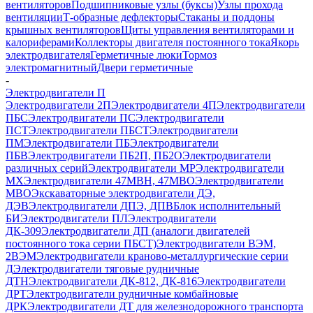
вентиляторов
Подшипниковые узлы (буксы)
Узлы прохода
вентиляции
Т-образные дефлекторы
Стаканы и поддоны
крышных вентиляторов
Щиты управления вентиляторами и
калориферами
Коллекторы двигателя постоянного тока
Якорь
электродвигателя
Герметичные люки
Тормоз
электромагнитный
Двери герметичные
-
Электродвигатели П
Электродвигатели 2П
Электродвигатели 4П
Электродвигатели
ПБС
Электродвигатели ПС
Электродвигатели
ПСТ
Электродвигатели ПБСТ
Электродвигатели
ПМ
Электродвигатели ПБ
Электродвигатели
ПБВ
Электродвигатели ПБ2П, ПБ2О
Электродвигатели
различных серий
Электродвигатели МР
Электродвигатели
MX
Электродвигатели 47MBH, 47МВО
Электродвигатели
MBO
Экскаваторные электродвигатели ДЭ,
ДЭВ
Электродвигатели ДПЭ, ДПВ
Блок исполнительный
БИ
Электродвигатели ПЛ
Электродвигатели
ДК-309
Электродвигатели ДП (аналоги двигателей
постоянного тока серии ПБСТ)
Электродвигатели ВЭМ,
2ВЭМ
Электродвигатели краново-металлургические серии
Д
Электродвигатели тяговые рудничные
ДТН
Электродвигатели ДК-812, ДК-816
Электродвигатели
ДРТ
Электродвигатели рудничные комбайновые
ДРК
Электродвигатели ДТ для железнодорожного транспорта