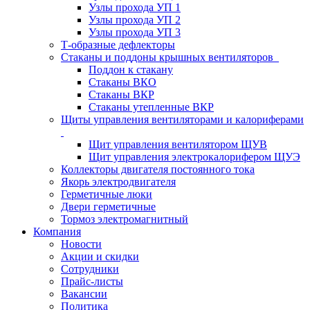
Узлы прохода УП 1
Узлы прохода УП 2
Узлы прохода УП 3
Т-образные дефлекторы
Стаканы и поддоны крышных вентиляторов
Поддон к стакану
Стаканы ВКО
Стаканы ВКР
Стаканы утепленные ВКР
Щиты управления вентиляторами и калориферами
Щит управления вентилятором ЩУВ
Щит управления электрокалорифером ЩУЭ
Коллекторы двигателя постоянного тока
Якорь электродвигателя
Герметичные люки
Двери герметичные
Тормоз электромагнитный
Компания
Новости
Акции и скидки
Сотрудники
Прайс-листы
Вакансии
Политика