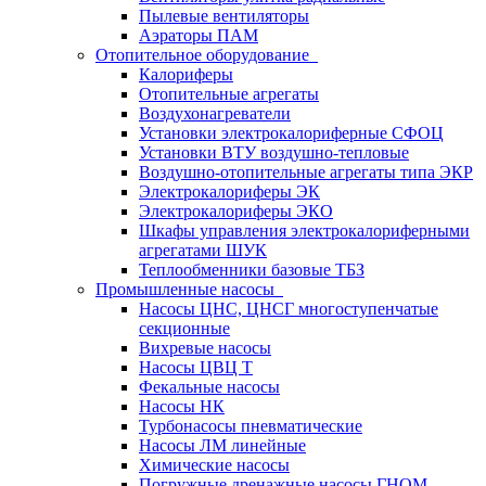
Пылевые вентиляторы
Аэраторы ПАМ
Отопительное оборудование
Калориферы
Отопительные агрегаты
Воздухонагреватели
Установки электрокалориферные СФОЦ
Установки ВТУ воздушно-тепловые
Воздушно-отопительные агрегаты типа ЭКР
Электрокалориферы ЭК
Электрокалориферы ЭКО
Шкафы управления электрокалориферными
агрегатами ШУК
Теплообменники базовые ТБЗ
Промышленные насосы
Насосы ЦНС, ЦНСГ многоступенчатые
секционные
Вихревые насосы
Насосы ЦВЦ Т
Фекальные насосы
Насосы НК
Турбонасосы пневматические
Насосы ЛМ линейные
Химические насосы
Погружные дренажные насосы ГНОМ