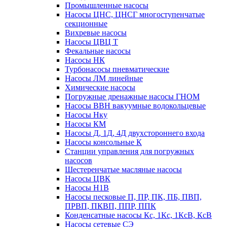
Промышленные насосы
Насосы ЦНС, ЦНСГ многоступенчатые
секционные
Вихревые насосы
Насосы ЦВЦ Т
Фекальные насосы
Насосы НК
Турбонасосы пневматические
Насосы ЛМ линейные
Химические насосы
Погружные дренажные насосы ГНОМ
Насосы ВВН вакуумные водокольцевые
Насосы Нку
Насосы КМ
Насосы Д, 1Д, 4Д двухстороннего входа
Насосы консольные К
Станции управления для погружных
насосов
Шестеренчатые масляные насосы
Насосы ЦВК
Насосы Н1В
Насосы песковые П, ПР, ПК, ПБ, ПВП,
ПРВП, ПКВП, ППР, ППК
Конденсатные насосы Кс, 1Кс, 1КсВ, КсВ
Насосы сетевые СЭ