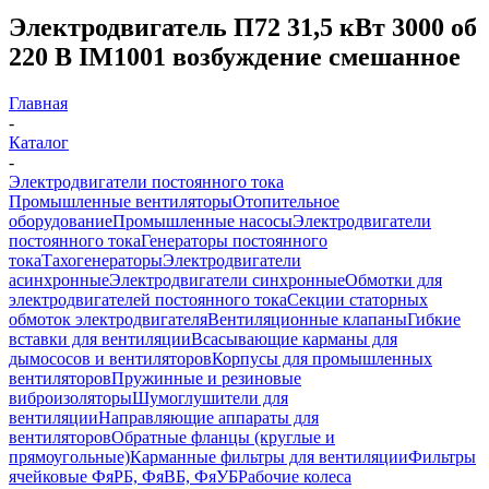
Электродвигатель П72 31,5 кВт 3000 об
220 В IM1001 возбуждение смешанное
Главная
-
Каталог
-
Электродвигатели постоянного тока
Промышленные вентиляторы
Отопительное
оборудование
Промышленные насосы
Электродвигатели
постоянного тока
Генераторы постоянного
тока
Тахогенераторы
Электродвигатели
асинхронные
Электродвигатели синхронные
Обмотки для
электродвигателей постоянного тока
Секции статорных
обмоток электродвигателя
Вентиляционные клапаны
Гибкие
вставки для вентиляции
Всасывающие карманы для
дымососов и вентиляторов
Корпусы для промышленных
вентиляторов
Пружинные и резиновые
виброизоляторы
Шумоглушители для
вентиляции
Направляющие аппараты для
вентиляторов
Обратные фланцы (круглые и
прямоугольные)
Карманные фильтры для вентиляции
Фильтры
ячейковые ФяРБ, ФяВБ, ФяУБ
Рабочие колеса