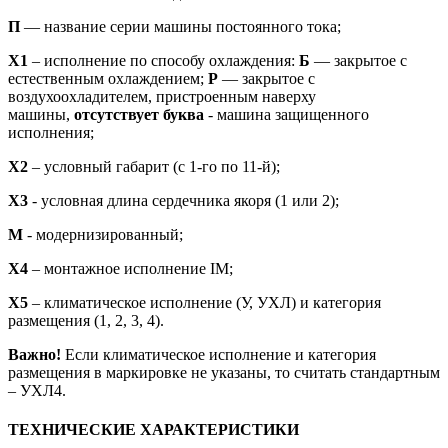
П
— название серии машины постоянного тока;
X1
– исполнение по способу охлаждения:
Б
— закрытое с
естественным охлаждением;
Р
— закрытое с
воздухоохладителем, пристроенным наверху
машины,
отсутствует буква
- машина защищенного
исполнения;
X2
– условный габарит (с 1-го по 11-й);
X3
- условная длина сердечника якоря (1 или 2);
М
- модернизированный;
Х4
– монтажное исполнение IM;
X5
– климатическое исполнение (У, УХЛ) и категория
размещения (1, 2, 3, 4).
Важно!
Если климатическое исполнение и категория
размещения в маркировке не указаны, то считать стандартным
– УХЛ4.
ТЕХНИЧЕСКИЕ ХАРАКТЕРИСТИКИ