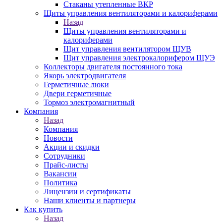
Стаканы утепленные ВКР
Щиты управления вентиляторами и калориферами
Назад
Щиты управления вентиляторами и
калориферами
Щит управления вентилятором ЩУВ
Щит управления электрокалорифером ЩУЭ
Коллекторы двигателя постоянного тока
Якорь электродвигателя
Герметичные люки
Двери герметичные
Тормоз электромагнитный
Компания
Назад
Компания
Новости
Акции и скидки
Сотрудники
Прайс-листы
Вакансии
Политика
Лицензии и сертификаты
Наши клиенты и партнеры
Как купить
Назад