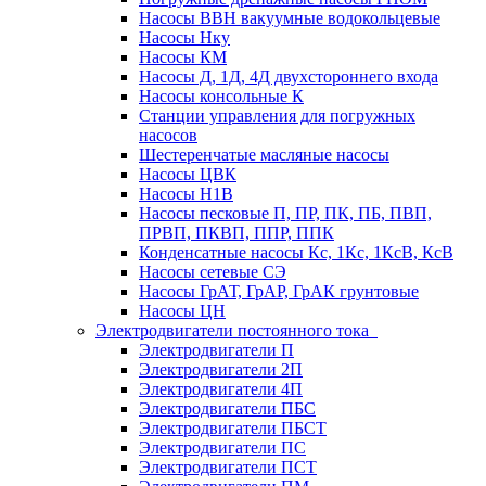
Насосы ВВН вакуумные водокольцевые
Насосы Нку
Насосы КМ
Насосы Д, 1Д, 4Д двухстороннего входа
Насосы консольные К
Станции управления для погружных
насосов
Шестеренчатые масляные насосы
Насосы ЦВК
Насосы Н1В
Насосы песковые П, ПР, ПК, ПБ, ПВП,
ПРВП, ПКВП, ППР, ППК
Конденсатные насосы Кс, 1Кс, 1КсВ, КсВ
Насосы сетевые СЭ
Насосы ГрАТ, ГрАР, ГрАК грунтовые
Насосы ЦН
Электродвигатели постоянного тока
Электродвигатели П
Электродвигатели 2П
Электродвигатели 4П
Электродвигатели ПБС
Электродвигатели ПБСТ
Электродвигатели ПС
Электродвигатели ПСТ