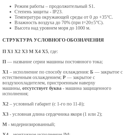
Режим работы – продолжительный S1.
Степень защиты - IP23.
Температура окружающей среды от 0 до +35°С.
Влажность воздуха до 70% (при t=20±5°С).
Высота над уровнем моря до 1000 м.
СТРУКТУРА УСЛОВНОГО ОБОЗНАЧЕНИЯ
П Х1 Х2 Х3 М Х4 X5
,
где:
П
— название серии машины постоянного тока;
X1
– исполнение по способу охлаждения:
Б
— закрытое с
естественным охлаждением;
Р
— закрытое с
воздухоохладителем, пристроенным наверху
машины,
отсутствует буква
- машина защищенного
исполнения;
X2
– условный габарит (с 1-го по 11-й);
X3
- условная длина сердечника якоря (1 или 2);
М
- модернизированный;
Х4
– монтажное исполнение IM;