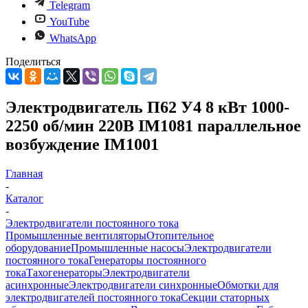
Telegram
YouTube
WhatsApp
Поделиться
Электродвигатель П62 У4 8 кВт 1000-
2250 об/мин 220В IM1081 параллельное
возбуждение IM1001
Главная
-
Каталог
-
Электродвигатели постоянного тока
Промышленные вентиляторы
Отопительное
оборудование
Промышленные насосы
Электродвигатели
постоянного тока
Генераторы постоянного
тока
Тахогенераторы
Электродвигатели
асинхронные
Электродвигатели синхронные
Обмотки для
электродвигателей постоянного тока
Секции статорных