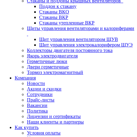
Стаканы и поддоны крышных вентиляторов
Поддон к стакану
Стаканы ВКО
Стаканы ВКР
Стаканы утепленные ВКР
Щиты управления вентиляторами и калориферами
Щит управления вентилятором ЩУВ
Щит управления электрокалорифером ЩУЭ
Коллекторы двигателя постоянного тока
Якорь электродвигателя
Герметичные люки
Двери герметичные
Тормоз электромагнитный
Компания
Новости
Акции и скидки
Сотрудники
Прайс-листы
Вакансии
Политика
Лицензии и сертификаты
Наши клиенты и партнеры
Как купить
Условия оплаты