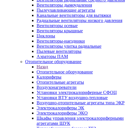
Вентиляторы дымоудаления
Пылеулавливающие агрегаты
Канальные вентиляторы для вытяжки
Радиальные вентиляторы низкого давления
Вентиляторы осевые
Вентиляторы крышные
Циклоны
Вентиляторы-наездники
Вентиляторы улитка радиальные
Пылевые вентиляторы
Аэраторы ПАМ
Отопительное оборудование
Назад
Отопительное оборудование
Калориферы
Отопительные агрегаты
Воздухонагреватели
Установки электрокалориферные СФОЦ
Установки ВТУ воздушно-тепловые
Воздушно-отопительные агрегаты типа ЭКР
Электрокалориферы ЭК
Электрокалориферы ЭКО
Шкафы управления электрокалориферными
агрегатами ШУК