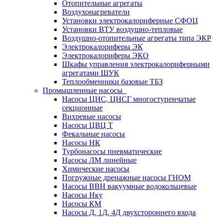
Отопительные агрегаты
Воздухонагреватели
Установки электрокалориферные СФОЦ
Установки ВТУ воздушно-тепловые
Воздушно-отопительные агрегаты типа ЭКР
Электрокалориферы ЭК
Электрокалориферы ЭКО
Шкафы управления электрокалориферными
агрегатами ШУК
Теплообменники базовые ТБЗ
Промышленные насосы
Насосы ЦНС, ЦНСГ многоступенчатые
секционные
Вихревые насосы
Насосы ЦВЦ Т
Фекальные насосы
Насосы НК
Турбонасосы пневматические
Насосы ЛМ линейные
Химические насосы
Погружные дренажные насосы ГНОМ
Насосы ВВН вакуумные водокольцевые
Насосы Нку
Насосы КМ
Насосы Д, 1Д, 4Д двухстороннего входа