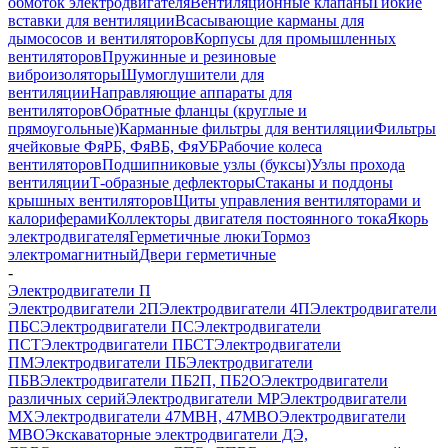
обмоток электродвигателя
Вентиляционные клапаны
Гибкие
вставки для вентиляции
Всасывающие карманы для
дымососов и вентиляторов
Корпусы для промышленных
вентиляторов
Пружинные и резиновые
виброизоляторы
Шумоглушители для
вентиляции
Направляющие аппараты для
вентиляторов
Обратные фланцы (круглые и
прямоугольные)
Карманные фильтры для вентиляции
Фильтры
ячейковые ФяРБ, ФяВБ, ФяУБ
Рабочие колеса
вентиляторов
Подшипниковые узлы (буксы)
Узлы прохода
вентиляции
Т-образные дефлекторы
Стаканы и поддоны
крышных вентиляторов
Щиты управления вентиляторами и
калориферами
Коллекторы двигателя постоянного тока
Якорь
электродвигателя
Герметичные люки
Тормоз
электромагнитный
Двери герметичные
-
Электродвигатели П
Электродвигатели 2П
Электродвигатели 4П
Электродвигатели
ПБС
Электродвигатели ПС
Электродвигатели
ПСТ
Электродвигатели ПБСТ
Электродвигатели
ПМ
Электродвигатели ПБ
Электродвигатели
ПБВ
Электродвигатели ПБ2П, ПБ2О
Электродвигатели
различных серий
Электродвигатели МР
Электродвигатели
MX
Электродвигатели 47MBH, 47МВО
Электродвигатели
MBO
Экскаваторные электродвигатели ДЭ,