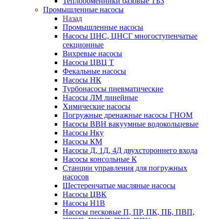
Теплообменники базовые ТБЗ
Промышленные насосы
Назад
Промышленные насосы
Насосы ЦНС, ЦНСГ многоступенчатые
секционные
Вихревые насосы
Насосы ЦВЦ Т
Фекальные насосы
Насосы НК
Турбонасосы пневматические
Насосы ЛМ линейные
Химические насосы
Погружные дренажные насосы ГНОМ
Насосы ВВН вакуумные водокольцевые
Насосы Нку
Насосы КМ
Насосы Д, 1Д, 4Д двухстороннего входа
Насосы консольные К
Станции управления для погружных
насосов
Шестеренчатые масляные насосы
Насосы ЦВК
Насосы Н1В
Насосы песковые П, ПР, ПК, ПБ, ПВП,