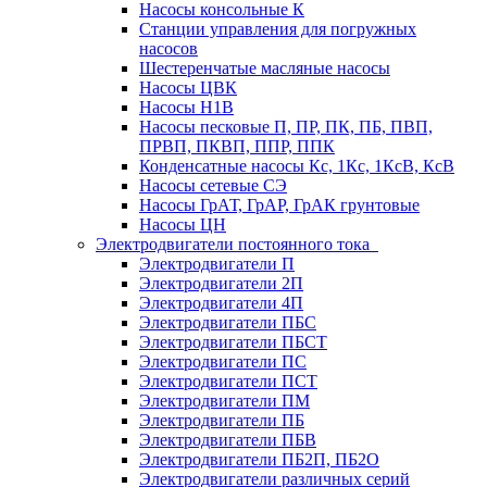
Насосы консольные К
Станции управления для погружных
насосов
Шестеренчатые масляные насосы
Насосы ЦВК
Насосы Н1В
Насосы песковые П, ПР, ПК, ПБ, ПВП,
ПРВП, ПКВП, ППР, ППК
Конденсатные насосы Кс, 1Кс, 1КсВ, КсВ
Насосы сетевые СЭ
Насосы ГрАТ, ГрАР, ГрАК грунтовые
Насосы ЦН
Электродвигатели постоянного тока
Электродвигатели П
Электродвигатели 2П
Электродвигатели 4П
Электродвигатели ПБС
Электродвигатели ПБСТ
Электродвигатели ПС
Электродвигатели ПСТ
Электродвигатели ПМ
Электродвигатели ПБ
Электродвигатели ПБВ
Электродвигатели ПБ2П, ПБ2О
Электродвигатели различных серий