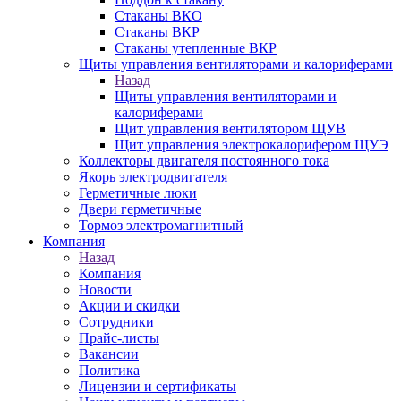
Стаканы ВКО
Стаканы ВКР
Стаканы утепленные ВКР
Щиты управления вентиляторами и калориферами
Назад
Щиты управления вентиляторами и
калориферами
Щит управления вентилятором ЩУВ
Щит управления электрокалорифером ЩУЭ
Коллекторы двигателя постоянного тока
Якорь электродвигателя
Герметичные люки
Двери герметичные
Тормоз электромагнитный
Компания
Назад
Компания
Новости
Акции и скидки
Сотрудники
Прайс-листы
Вакансии
Политика
Лицензии и сертификаты