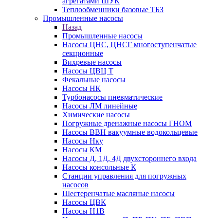
агрегатами ШУК
Теплообменники базовые ТБЗ
Промышленные насосы
Назад
Промышленные насосы
Насосы ЦНС, ЦНСГ многоступенчатые
секционные
Вихревые насосы
Насосы ЦВЦ Т
Фекальные насосы
Насосы НК
Турбонасосы пневматические
Насосы ЛМ линейные
Химические насосы
Погружные дренажные насосы ГНОМ
Насосы ВВН вакуумные водокольцевые
Насосы Нку
Насосы КМ
Насосы Д, 1Д, 4Д двухстороннего входа
Насосы консольные К
Станции управления для погружных
насосов
Шестеренчатые масляные насосы
Насосы ЦВК
Насосы Н1В