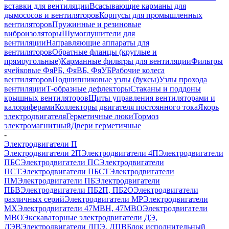
вставки для вентиляции
Всасывающие карманы для
дымососов и вентиляторов
Корпусы для промышленных
вентиляторов
Пружинные и резиновые
виброизоляторы
Шумоглушители для
вентиляции
Направляющие аппараты для
вентиляторов
Обратные фланцы (круглые и
прямоугольные)
Карманные фильтры для вентиляции
Фильтры
ячейковые ФяРБ, ФяВБ, ФяУБ
Рабочие колеса
вентиляторов
Подшипниковые узлы (буксы)
Узлы прохода
вентиляции
Т-образные дефлекторы
Стаканы и поддоны
крышных вентиляторов
Щиты управления вентиляторами и
калориферами
Коллекторы двигателя постоянного тока
Якорь
электродвигателя
Герметичные люки
Тормоз
электромагнитный
Двери герметичные
-
Электродвигатели П
Электродвигатели 2П
Электродвигатели 4П
Электродвигатели
ПБС
Электродвигатели ПС
Электродвигатели
ПСТ
Электродвигатели ПБСТ
Электродвигатели
ПМ
Электродвигатели ПБ
Электродвигатели
ПБВ
Электродвигатели ПБ2П, ПБ2О
Электродвигатели
различных серий
Электродвигатели МР
Электродвигатели
MX
Электродвигатели 47MBH, 47МВО
Электродвигатели
MBO
Экскаваторные электродвигатели ДЭ,
ДЭВ
Электродвигатели ДПЭ, ДПВ
Блок исполнительный