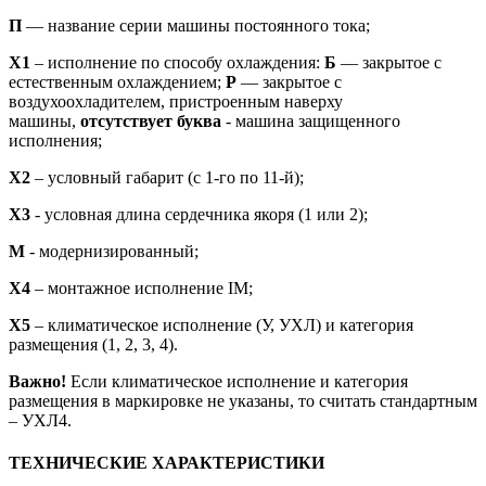
П
— название серии машины постоянного тока;
X1
– исполнение по способу охлаждения:
Б
— закрытое с
естественным охлаждением;
Р
— закрытое с
воздухоохладителем, пристроенным наверху
машины,
отсутствует буква
- машина защищенного
исполнения;
X2
– условный габарит (с 1-го по 11-й);
X3
- условная длина сердечника якоря (1 или 2);
М
- модернизированный;
Х4
– монтажное исполнение IM;
X5
– климатическое исполнение (У, УХЛ) и категория
размещения (1, 2, 3, 4).
Важно!
Если климатическое исполнение и категория
размещения в маркировке не указаны, то считать стандартным
– УХЛ4.
ТЕХНИЧЕСКИЕ ХАРАКТЕРИСТИКИ