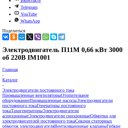
Вконтакте
Telegram
YouTube
WhatsApp
Поделиться
Электродвигатель П11М 0,66 кВт 3000
об 220В IM1001
Главная
-
Каталог
-
Электродвигатели постоянного тока
Промышленные вентиляторы
Отопительное
оборудование
Промышленные насосы
Электродвигатели
постоянного тока
Генераторы постоянного
тока
Тахогенераторы
Электродвигатели
асинхронные
Электродвигатели синхронные
Обмотки для
электродвигателей постоянного тока
Секции статорных
обмоток электродвигателя
Вентиляционные клапаны
Гибкие