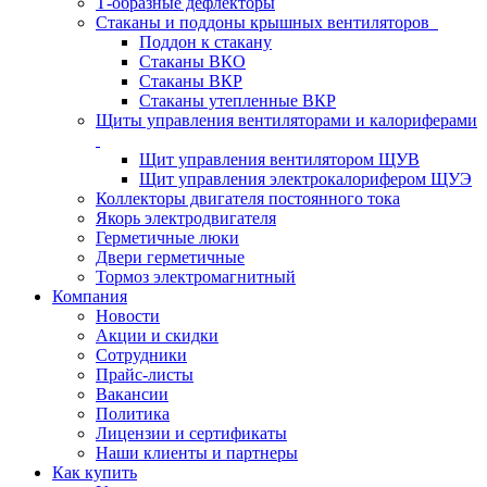
Т-образные дефлекторы
Стаканы и поддоны крышных вентиляторов
Поддон к стакану
Стаканы ВКО
Стаканы ВКР
Стаканы утепленные ВКР
Щиты управления вентиляторами и калориферами
Щит управления вентилятором ЩУВ
Щит управления электрокалорифером ЩУЭ
Коллекторы двигателя постоянного тока
Якорь электродвигателя
Герметичные люки
Двери герметичные
Тормоз электромагнитный
Компания
Новости
Акции и скидки
Сотрудники
Прайс-листы
Вакансии
Политика
Лицензии и сертификаты
Наши клиенты и партнеры
Как купить