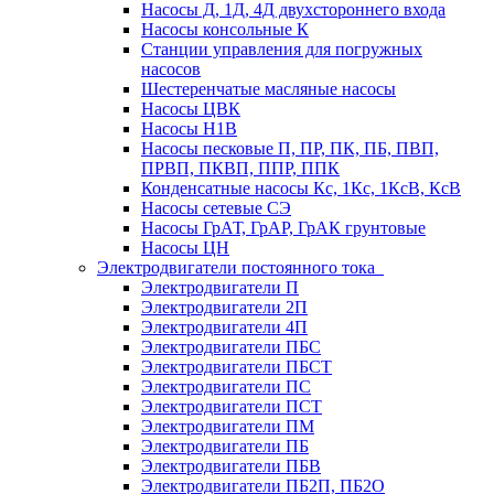
Насосы Д, 1Д, 4Д двухстороннего входа
Насосы консольные К
Станции управления для погружных
насосов
Шестеренчатые масляные насосы
Насосы ЦВК
Насосы Н1В
Насосы песковые П, ПР, ПК, ПБ, ПВП,
ПРВП, ПКВП, ППР, ППК
Конденсатные насосы Кс, 1Кс, 1КсВ, КсВ
Насосы сетевые СЭ
Насосы ГрАТ, ГрАР, ГрАК грунтовые
Насосы ЦН
Электродвигатели постоянного тока
Электродвигатели П
Электродвигатели 2П
Электродвигатели 4П
Электродвигатели ПБС
Электродвигатели ПБСТ
Электродвигатели ПС
Электродвигатели ПСТ
Электродвигатели ПМ
Электродвигатели ПБ
Электродвигатели ПБВ
Электродвигатели ПБ2П, ПБ2О