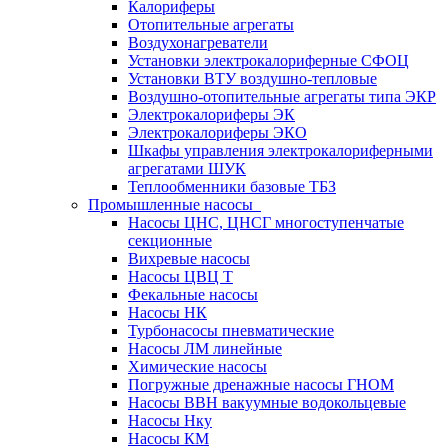
Калориферы
Отопительные агрегаты
Воздухонагреватели
Установки электрокалориферные СФОЦ
Установки ВТУ воздушно-тепловые
Воздушно-отопительные агрегаты типа ЭКР
Электрокалориферы ЭК
Электрокалориферы ЭКО
Шкафы управления электрокалориферными
агрегатами ШУК
Теплообменники базовые ТБЗ
Промышленные насосы
Насосы ЦНС, ЦНСГ многоступенчатые
секционные
Вихревые насосы
Насосы ЦВЦ Т
Фекальные насосы
Насосы НК
Турбонасосы пневматические
Насосы ЛМ линейные
Химические насосы
Погружные дренажные насосы ГНОМ
Насосы ВВН вакуумные водокольцевые
Насосы Нку
Насосы КМ