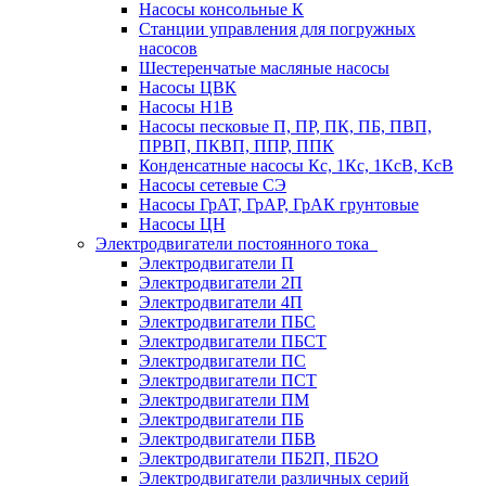
Насосы консольные К
Станции управления для погружных
насосов
Шестеренчатые масляные насосы
Насосы ЦВК
Насосы Н1В
Насосы песковые П, ПР, ПК, ПБ, ПВП,
ПРВП, ПКВП, ППР, ППК
Конденсатные насосы Кс, 1Кс, 1КсВ, КсВ
Насосы сетевые СЭ
Насосы ГрАТ, ГрАР, ГрАК грунтовые
Насосы ЦН
Электродвигатели постоянного тока
Электродвигатели П
Электродвигатели 2П
Электродвигатели 4П
Электродвигатели ПБС
Электродвигатели ПБСТ
Электродвигатели ПС
Электродвигатели ПСТ
Электродвигатели ПМ
Электродвигатели ПБ
Электродвигатели ПБВ
Электродвигатели ПБ2П, ПБ2О
Электродвигатели различных серий