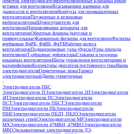
обмоток электродвигателя
Вентиляционные клапаны
Гибкие
вставки для вентиляции
Всасывающие карманы для
дымососов и вентиляторов
Корпусы для промышленных
вентиляторов
Пружинные и резиновые
виброизоляторы
Шумоглушители для
вентиляции
Направляющие аппараты для
вентиляторов
Обратные фланцы (круглые и
прямоугольные)
Карманные фильтры для вентиляции
Фильтры
ячейковые ФяРБ, ФяВБ, ФяУБ
Рабочие колеса
вентиляторов
Подшипниковые узлы (буксы)
Узлы прохода
вентиляции
Т-образные дефлекторы
Стаканы и поддоны
крышных вентиляторов
Щиты управления вентиляторами и
калориферами
Коллекторы двигателя постоянного тока
Якорь
электродвигателя
Герметичные люки
Тормоз
электромагнитный
Двери герметичные
-
Электродвигатели ПБС
Электродвигатели П
Электродвигатели 2П
Электродвигатели
4П
Электродвигатели ПС
Электродвигатели
ПСТ
Электродвигатели ПБСТ
Электродвигатели
ПМ
Электродвигатели ПБ
Электродвигатели
ПБВ
Электродвигатели ПБ2П, ПБ2О
Электродвигатели
различных серий
Электродвигатели МР
Электродвигатели
MX
Электродвигатели 47MBH, 47МВО
Электродвигатели
MBO
Экскаваторные электродвигатели ДЭ,