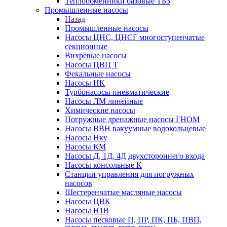
Теплообменники базовые ТБЗ
Промышленные насосы
Назад
Промышленные насосы
Насосы ЦНС, ЦНСГ многоступенчатые
секционные
Вихревые насосы
Насосы ЦВЦ Т
Фекальные насосы
Насосы НК
Турбонасосы пневматические
Насосы ЛМ линейные
Химические насосы
Погружные дренажные насосы ГНОМ
Насосы ВВН вакуумные водокольцевые
Насосы Нку
Насосы КМ
Насосы Д, 1Д, 4Д двухстороннего входа
Насосы консольные К
Станции управления для погружных
насосов
Шестеренчатые масляные насосы
Насосы ЦВК
Насосы Н1В
Насосы песковые П, ПР, ПК, ПБ, ПВП,