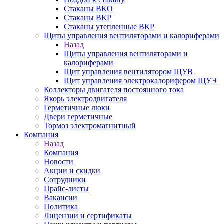
Стаканы ВКО
Стаканы ВКР
Стаканы утепленные ВКР
Щиты управления вентиляторами и калориферами
Назад
Щиты управления вентиляторами и
калориферами
Щит управления вентилятором ЩУВ
Щит управления электрокалорифером ЩУЭ
Коллекторы двигателя постоянного тока
Якорь электродвигателя
Герметичные люки
Двери герметичные
Тормоз электромагнитный
Компания
Назад
Компания
Новости
Акции и скидки
Сотрудники
Прайс-листы
Вакансии
Политика
Лицензии и сертификаты