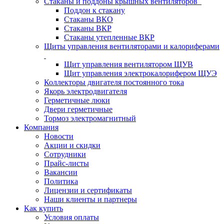
Стаканы и поддоны крышных вентиляторов
Поддон к стакану
Стаканы ВКО
Стаканы ВКР
Стаканы утепленные ВКР
Щиты управления вентиляторами и калориферами
Щит управления вентилятором ЩУВ
Щит управления электрокалорифером ЩУЭ
Коллекторы двигателя постоянного тока
Якорь электродвигателя
Герметичные люки
Двери герметичные
Тормоз электромагнитный
Компания
Новости
Акции и скидки
Сотрудники
Прайс-листы
Вакансии
Политика
Лицензии и сертификаты
Наши клиенты и партнеры
Как купить
Условия оплаты