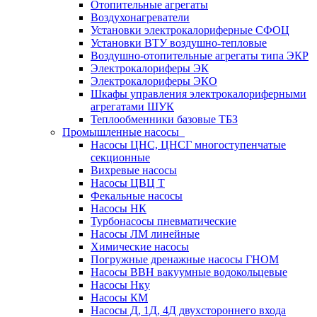
Отопительные агрегаты
Воздухонагреватели
Установки электрокалориферные СФОЦ
Установки ВТУ воздушно-тепловые
Воздушно-отопительные агрегаты типа ЭКР
Электрокалориферы ЭК
Электрокалориферы ЭКО
Шкафы управления электрокалориферными
агрегатами ШУК
Теплообменники базовые ТБЗ
Промышленные насосы
Насосы ЦНС, ЦНСГ многоступенчатые
секционные
Вихревые насосы
Насосы ЦВЦ Т
Фекальные насосы
Насосы НК
Турбонасосы пневматические
Насосы ЛМ линейные
Химические насосы
Погружные дренажные насосы ГНОМ
Насосы ВВН вакуумные водокольцевые
Насосы Нку
Насосы КМ
Насосы Д, 1Д, 4Д двухстороннего входа