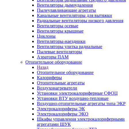
Вентиляторы дымоудаления
Пылеулавливающие агрегаты
Канальные вентиляторы для вытяжки
Радиальные вентиляторы низкого давления
Вентиляторы осевые
Вентиляторы крышные
Циклоны
Вентиляторы-наездники
Вентиляторы улитка радиальные
Пылевые вентиляторы
Аэраторы ПАМ
Отопительное оборудование
Назад
Отопительное оборудование
Калориферы
Отопительные агрегаты
Воздухонагреватели
Установки электрокалориферные СФОЦ
Установки ВТУ воздушно-тепловые
Воздушно-отопительные агрегаты типа ЭКР
Электрокалориферы ЭК
Электрокалориферы ЭКО
Шкафы управления электрокалориферными
агрегатами ШУК