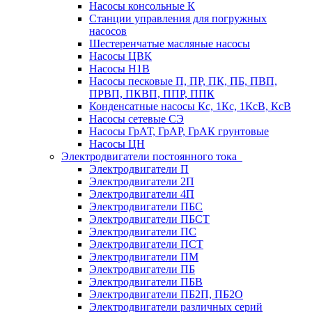
Насосы консольные К
Станции управления для погружных
насосов
Шестеренчатые масляные насосы
Насосы ЦВК
Насосы Н1В
Насосы песковые П, ПР, ПК, ПБ, ПВП,
ПРВП, ПКВП, ППР, ППК
Конденсатные насосы Кс, 1Кс, 1КсВ, КсВ
Насосы сетевые СЭ
Насосы ГрАТ, ГрАР, ГрАК грунтовые
Насосы ЦН
Электродвигатели постоянного тока
Электродвигатели П
Электродвигатели 2П
Электродвигатели 4П
Электродвигатели ПБС
Электродвигатели ПБСТ
Электродвигатели ПС
Электродвигатели ПСТ
Электродвигатели ПМ
Электродвигатели ПБ
Электродвигатели ПБВ
Электродвигатели ПБ2П, ПБ2О
Электродвигатели различных серий