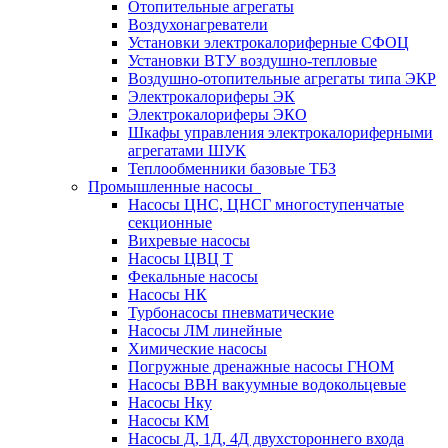
Отопительные агрегаты
Воздухонагреватели
Установки электрокалориферные СФОЦ
Установки ВТУ воздушно-тепловые
Воздушно-отопительные агрегаты типа ЭКР
Электрокалориферы ЭК
Электрокалориферы ЭКО
Шкафы управления электрокалориферными
агрегатами ШУК
Теплообменники базовые ТБЗ
Промышленные насосы
Насосы ЦНС, ЦНСГ многоступенчатые
секционные
Вихревые насосы
Насосы ЦВЦ Т
Фекальные насосы
Насосы НК
Турбонасосы пневматические
Насосы ЛМ линейные
Химические насосы
Погружные дренажные насосы ГНОМ
Насосы ВВН вакуумные водокольцевые
Насосы Нку
Насосы КМ
Насосы Д, 1Д, 4Д двухстороннего входа