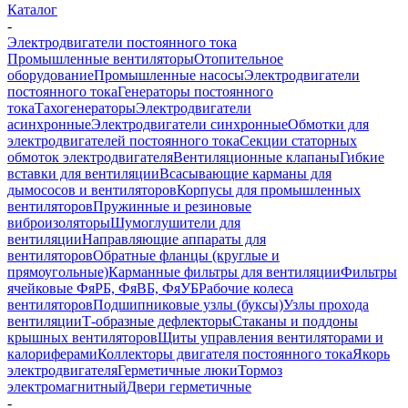
Каталог
-
Электродвигатели постоянного тока
Промышленные вентиляторы
Отопительное
оборудование
Промышленные насосы
Электродвигатели
постоянного тока
Генераторы постоянного
тока
Тахогенераторы
Электродвигатели
асинхронные
Электродвигатели синхронные
Обмотки для
электродвигателей постоянного тока
Секции статорных
обмоток электродвигателя
Вентиляционные клапаны
Гибкие
вставки для вентиляции
Всасывающие карманы для
дымососов и вентиляторов
Корпусы для промышленных
вентиляторов
Пружинные и резиновые
виброизоляторы
Шумоглушители для
вентиляции
Направляющие аппараты для
вентиляторов
Обратные фланцы (круглые и
прямоугольные)
Карманные фильтры для вентиляции
Фильтры
ячейковые ФяРБ, ФяВБ, ФяУБ
Рабочие колеса
вентиляторов
Подшипниковые узлы (буксы)
Узлы прохода
вентиляции
Т-образные дефлекторы
Стаканы и поддоны
крышных вентиляторов
Щиты управления вентиляторами и
калориферами
Коллекторы двигателя постоянного тока
Якорь
электродвигателя
Герметичные люки
Тормоз
электромагнитный
Двери герметичные
-