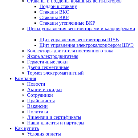
Стаканы и поддоны крышных вентиляторов
Поддон к стакану
Стаканы ВКО
Стаканы ВКР
Стаканы утепленные ВКР
Щиты управления вентиляторами и калориферами
Щит управления вентилятором ЩУВ
Щит управления электрокалорифером ЩУЭ
Коллекторы двигателя постоянного тока
Якорь электродвигателя
Герметичные люки
Двери герметичные
Тормоз электромагнитный
Компания
Новости
Акции и скидки
Сотрудники
Прайс-листы
Вакансии
Политика
Лицензии и сертификаты
Наши клиенты и партнеры
Как купить
Условия оплаты