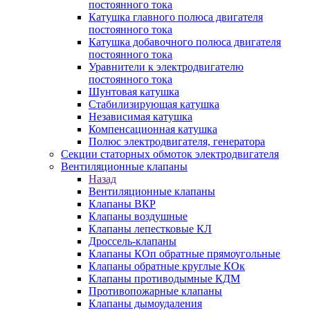
постоянного тока
Катушка главного полюса двигателя
постоянного тока
Катушка добавочного полюса двигателя
постоянного тока
Уравнители к электродвигателю
постоянного тока
Шунтовая катушка
Стабилизирующая катушка
Независимая катушка
Компенсационная катушка
Полюс электродвигателя, генератора
Секции статорных обмоток электродвигателя
Вентиляционные клапаны
Назад
Вентиляционные клапаны
Клапаны ВКР
Клапаны воздушные
Клапаны лепестковые КЛ
Дроссель-клапаны
Клапаны КОп обратные прямоугольные
Клапаны обратные круглые КОк
Клапаны противодымные КДМ
Противопожарные клапаны
Клапаны дымоудаления