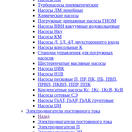
Турбонасосы пневматические
Насосы ЛМ линейные
Химические насосы
Погружные дренажные насосы ГНОМ
Насосы ВВН вакуумные водокольцевые
Насосы Нку
Насосы КМ
Насосы Д, 1Д, 4Д двухстороннего входа
Насосы консольные К
Станции управления для погружных
насосов
Шестеренчатые масляные насосы
Насосы ЦВК
Насосы Н1В
Насосы песковые П, ПР, ПК, ПБ, ПВП,
ПРВП, ПКВП, ППР, ППК
Конденсатные насосы Кс, 1Кс, 1КсВ, КсВ
Насосы сетевые СЭ
Насосы ГрАТ, ГрАР, ГрАК грунтовые
Насосы ЦН
Электродвигатели постоянного тока
Назад
Электродвигатели постоянного тока
Электродвигатели П