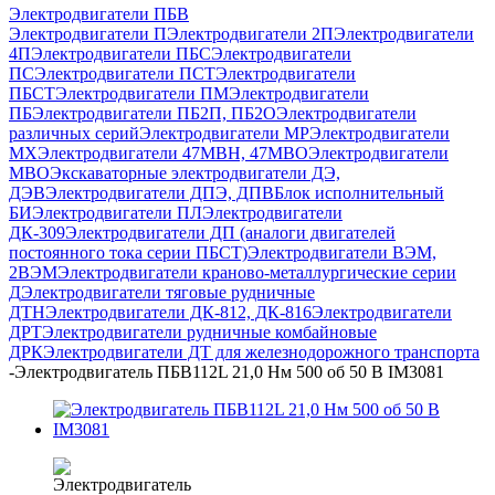
Электродвигатели ПБВ
Электродвигатели П
Электродвигатели 2П
Электродвигатели
4П
Электродвигатели ПБС
Электродвигатели
ПС
Электродвигатели ПСТ
Электродвигатели
ПБСТ
Электродвигатели ПМ
Электродвигатели
ПБ
Электродвигатели ПБ2П, ПБ2О
Электродвигатели
различных серий
Электродвигатели МР
Электродвигатели
MX
Электродвигатели 47MBH, 47МВО
Электродвигатели
MBO
Экскаваторные электродвигатели ДЭ,
ДЭВ
Электродвигатели ДПЭ, ДПВ
Блок исполнительный
БИ
Электродвигатели ПЛ
Электродвигатели
ДК-309
Электродвигатели ДП (аналоги двигателей
постоянного тока серии ПБСТ)
Электродвигатели ВЭМ,
2ВЭМ
Электродвигатели краново-металлургические серии
Д
Электродвигатели тяговые рудничные
ДТН
Электродвигатели ДК-812, ДК-816
Электродвигатели
ДРТ
Электродвигатели рудничные комбайновые
ДРК
Электродвигатели ДТ для железнодорожного транспорта
-
Электродвигатель ПБВ112L 21,0 Нм 500 об 50 В IM3081