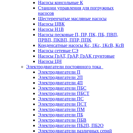
Насосы консольные К
Станции управления для погружных
насосов
Шестеренчатые масляные насосы
Насосы ЦВК
Насосы Н1В
Насосы песковые П, ПР, ПК, ПБ, ПВП,
ПРВП, ПКВП, ППР, ППК
Конденсатные насосы Кс, 1Кс, 1КсВ, КсВ
Насосы сетевые СЭ
Насосы ГрАТ, ГрАР, ГрАК грунтовые
Насосы ЦН
Электродвигатели постоянного тока
Электродвигатели П
Электродвигатели 2П
Электродвигатели 4П
Электродвигатели ПБС
Электродвигатели ПБСТ
Электродвигатели ПС
Электродвигатели ПСТ
Электродвигатели ПМ
Электродвигатели ПБ
Электродвигатели ПБВ
Электродвигатели ПБ2П, ПБ2О
Электродвигатели различных серий