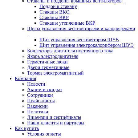
Стаканы и поддоны крышных вентиляторов
Поддон к стакану
Стаканы ВКО
Стаканы ВКР
Стаканы утепленные ВКР
Щиты управления вентиляторами и калориферами
Щит управления вентилятором ЩУВ
Щит управления электрокалорифером ЩУЭ
Коллекторы двигателя постоянного тока
Якорь электродвигателя
Герметичные люки
Двери герметичные
Тормоз электромагнитный
Компания
Новости
Акции и скидки
Сотрудники
Прайс-листы
Вакансии
Политика
Лицензии и сертификаты
Наши клиенты и партнеры
Как купить
Условия оплаты