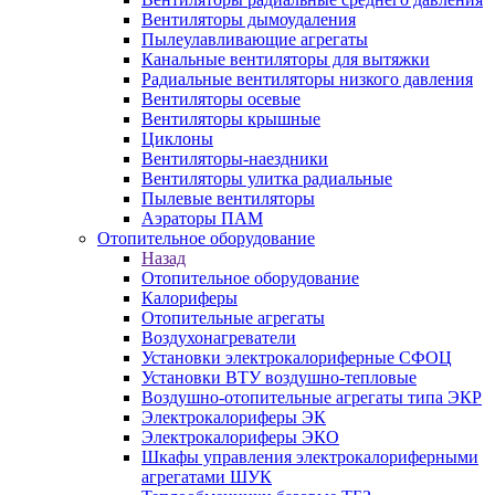
Вентиляторы дымоудаления
Пылеулавливающие агрегаты
Канальные вентиляторы для вытяжки
Радиальные вентиляторы низкого давления
Вентиляторы осевые
Вентиляторы крышные
Циклоны
Вентиляторы-наездники
Вентиляторы улитка радиальные
Пылевые вентиляторы
Аэраторы ПАМ
Отопительное оборудование
Назад
Отопительное оборудование
Калориферы
Отопительные агрегаты
Воздухонагреватели
Установки электрокалориферные СФОЦ
Установки ВТУ воздушно-тепловые
Воздушно-отопительные агрегаты типа ЭКР
Электрокалориферы ЭК
Электрокалориферы ЭКО
Шкафы управления электрокалориферными
агрегатами ШУК