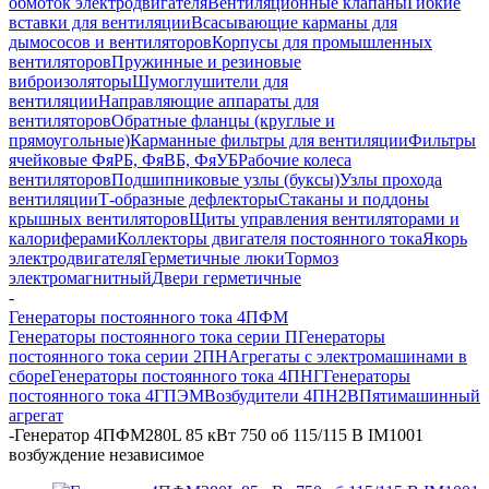
обмоток электродвигателя
Вентиляционные клапаны
Гибкие
вставки для вентиляции
Всасывающие карманы для
дымососов и вентиляторов
Корпусы для промышленных
вентиляторов
Пружинные и резиновые
виброизоляторы
Шумоглушители для
вентиляции
Направляющие аппараты для
вентиляторов
Обратные фланцы (круглые и
прямоугольные)
Карманные фильтры для вентиляции
Фильтры
ячейковые ФяРБ, ФяВБ, ФяУБ
Рабочие колеса
вентиляторов
Подшипниковые узлы (буксы)
Узлы прохода
вентиляции
Т-образные дефлекторы
Стаканы и поддоны
крышных вентиляторов
Щиты управления вентиляторами и
калориферами
Коллекторы двигателя постоянного тока
Якорь
электродвигателя
Герметичные люки
Тормоз
электромагнитный
Двери герметичные
-
Генераторы постоянного тока 4ПФМ
Генераторы постоянного тока серии П
Генераторы
постоянного тока серии 2ПН
Агрегаты с электромашинами в
сборе
Генераторы постоянного тока 4ПНГ
Генераторы
постоянного тока 4ГПЭМ
Возбудители 4ПН2В
Пятимашинный
агрегат
-
Генератор 4ПФМ280L 85 кВт 750 об 115/115 В IM1001
возбуждение независимое