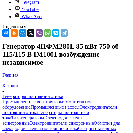
Telegram
YouTube
WhatsApp
Поделиться
Генератор 4ПФМ280L 85 кВт 750 об
115/115 В IM1001 возбуждение
независимое
Главная
-
Каталог
-
Генераторы постоянного тока
Промышленные вентиляторы
Отопительное
оборудование
Промышленные насосы
Электродвигатели
постоянного тока
Генераторы постоянного
тока
Тахогенераторы
Электродвигатели
асинхронные
Электродвигатели синхронные
Обмотки для
электродвигателей постоянного тока
Секции статорных