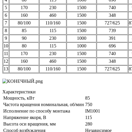
5
170
230
1500
740
6
160
460
1500
348
7
80/100
110/160
1500
727/625
8
8
85
115
1500
739
9
90
230
1000
391
10
80
115
1000
696
11
170
230
1500
740
12
160
460
1500
348
13
80/100
110/160
1500
727/625
8
Характеристики
Мощность, кВт
85
Частота вращения номинальная, об/мин
750
Исполнение по способу монтажа
IM1001
Напряжение якоря, В
115
Высота оси вращения, мм
280
Способ возбуждения
Независимое