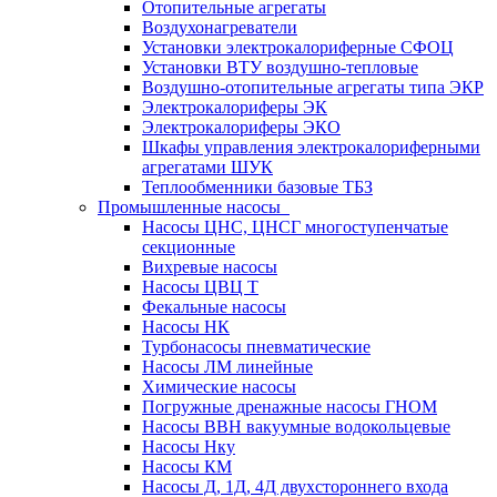
Отопительные агрегаты
Воздухонагреватели
Установки электрокалориферные СФОЦ
Установки ВТУ воздушно-тепловые
Воздушно-отопительные агрегаты типа ЭКР
Электрокалориферы ЭК
Электрокалориферы ЭКО
Шкафы управления электрокалориферными
агрегатами ШУК
Теплообменники базовые ТБЗ
Промышленные насосы
Насосы ЦНС, ЦНСГ многоступенчатые
секционные
Вихревые насосы
Насосы ЦВЦ Т
Фекальные насосы
Насосы НК
Турбонасосы пневматические
Насосы ЛМ линейные
Химические насосы
Погружные дренажные насосы ГНОМ
Насосы ВВН вакуумные водокольцевые
Насосы Нку
Насосы КМ
Насосы Д, 1Д, 4Д двухстороннего входа