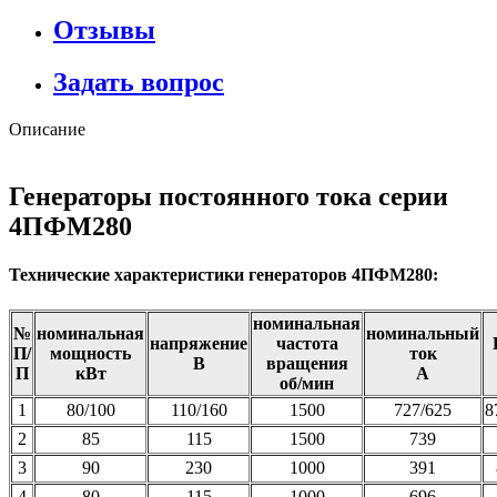
Отзывы
Задать вопрос
Описание
Генераторы постоянного тока серии
4ПФМ280
Технические характеристики генераторов 4ПФМ280:
номинальная
№
номинальная
номинальный
напряжение
частота
П/
мощность
ток
В
вращения
П
кВт
А
об/мин
1
80/100
110/160
1500
727/625
8
2
85
115
1500
739
3
90
230
1000
391
4
80
115
1000
696