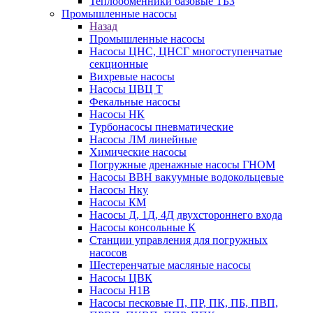
Теплообменники базовые ТБЗ
Промышленные насосы
Назад
Промышленные насосы
Насосы ЦНС, ЦНСГ многоступенчатые
секционные
Вихревые насосы
Насосы ЦВЦ Т
Фекальные насосы
Насосы НК
Турбонасосы пневматические
Насосы ЛМ линейные
Химические насосы
Погружные дренажные насосы ГНОМ
Насосы ВВН вакуумные водокольцевые
Насосы Нку
Насосы КМ
Насосы Д, 1Д, 4Д двухстороннего входа
Насосы консольные К
Станции управления для погружных
насосов
Шестеренчатые масляные насосы
Насосы ЦВК
Насосы Н1В
Насосы песковые П, ПР, ПК, ПБ, ПВП,