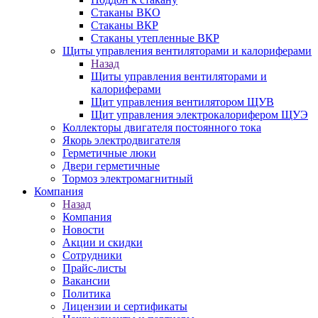
Стаканы ВКО
Стаканы ВКР
Стаканы утепленные ВКР
Щиты управления вентиляторами и калориферами
Назад
Щиты управления вентиляторами и
калориферами
Щит управления вентилятором ЩУВ
Щит управления электрокалорифером ЩУЭ
Коллекторы двигателя постоянного тока
Якорь электродвигателя
Герметичные люки
Двери герметичные
Тормоз электромагнитный
Компания
Назад
Компания
Новости
Акции и скидки
Сотрудники
Прайс-листы
Вакансии
Политика
Лицензии и сертификаты