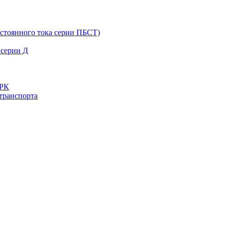
остоянного тока серии ПБСТ)
 серии Д
ДРК
транспорта