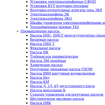
Установки электрокалориферные СФОЦ
Установки ВТУ воздушно-тепловые
Воздушно-отопительные агрегаты типа ЭКР
Электрокалориферы ЭК
Электрокалориферы ЭКО
Шкафы управления электрокалориферными 
Теплообменники базовые ТБЗ
Промышленные насосы
Насосы ЦНС, ЦНСГ многоступенчатые секц
Вихревые насосы
Насосы ЦВЦ Т
Фекальные насосы
Насосы НК
Турбонасосы пневматические
Насосы ЛМ линейные
Химические насосы
Погружные дренажные насосы ГНОМ
Насосы ВВН вакуумные водокольцевые
Насосы Нку
Насосы КМ
Насосы Д, 1Д, 4Д двухстороннего входа
Насосы консольные К
Станции управления для погружных насосов
Шестеренчатые масляные насосы
Насосы ЦВК