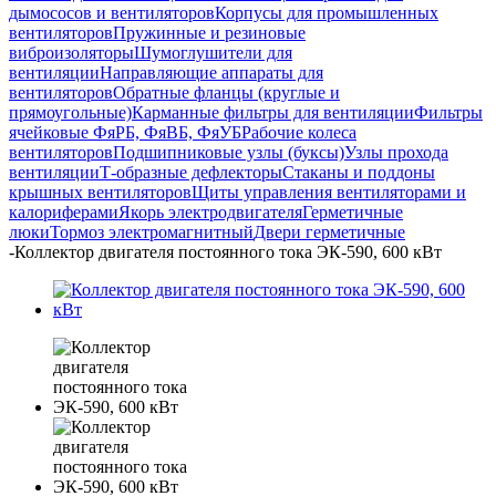
дымососов и вентиляторов
Корпусы для промышленных
вентиляторов
Пружинные и резиновые
виброизоляторы
Шумоглушители для
вентиляции
Направляющие аппараты для
вентиляторов
Обратные фланцы (круглые и
прямоугольные)
Карманные фильтры для вентиляции
Фильтры
ячейковые ФяРБ, ФяВБ, ФяУБ
Рабочие колеса
вентиляторов
Подшипниковые узлы (буксы)
Узлы прохода
вентиляции
Т-образные дефлекторы
Стаканы и поддоны
крышных вентиляторов
Щиты управления вентиляторами и
калориферами
Якорь электродвигателя
Герметичные
люки
Тормоз электромагнитный
Двери герметичные
-
Коллектор двигателя постоянного тока ЭК-590, 600 кВт