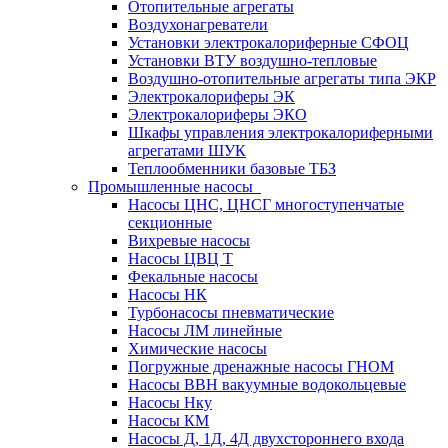
Отопительные агрегаты
Воздухонагреватели
Установки электрокалориферные СФОЦ
Установки ВТУ воздушно-тепловые
Воздушно-отопительные агрегаты типа ЭКР
Электрокалориферы ЭК
Электрокалориферы ЭКО
Шкафы управления электрокалориферными
агрегатами ШУК
Теплообменники базовые ТБЗ
Промышленные насосы
Насосы ЦНС, ЦНСГ многоступенчатые
секционные
Вихревые насосы
Насосы ЦВЦ Т
Фекальные насосы
Насосы НК
Турбонасосы пневматические
Насосы ЛМ линейные
Химические насосы
Погружные дренажные насосы ГНОМ
Насосы ВВН вакуумные водокольцевые
Насосы Нку
Насосы КМ
Насосы Д, 1Д, 4Д двухстороннего входа