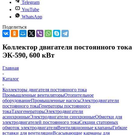
Telegram
YouTube
WhatsApp
Поделиться
Коллектор двигателя постоянного тока
ЭК-590, 600 кВт
Главная
-
Каталог
-
Коллекторы двигателя постоянного тока
Промышленные вентиляторы
Отопительное
оборудование
Промышленные насосы
Электродвигатели
постоянного тока
Генераторы постоянного
тока
Тахогенераторы
Электродвигатели
асинхронные
Электродвигатели синхронные
Обмотки для
электродвигателей постоянного тока
Секции статорных
обмоток электродвигателя
Вентиляционные клапаны
Гибкие
вставки для вентиляции
Всасывающие карманы для