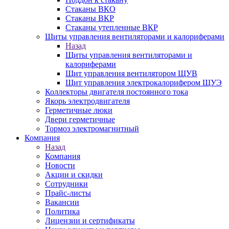
Стаканы ВКО
Стаканы ВКР
Стаканы утепленные ВКР
Щиты управления вентиляторами и калориферами
Назад
Щиты управления вентиляторами и
калориферами
Щит управления вентилятором ЩУВ
Щит управления электрокалорифером ЩУЭ
Коллекторы двигателя постоянного тока
Якорь электродвигателя
Герметичные люки
Двери герметичные
Тормоз электромагнитный
Компания
Назад
Компания
Новости
Акции и скидки
Сотрудники
Прайс-листы
Вакансии
Политика
Лицензии и сертификаты