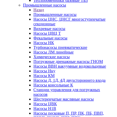
Теплообменники базовые ТБЗ
Промышленные насосы
Назад
Промышленные насосы
Насосы ЦНС, ЦНСГ многоступенчатые
секционные
Вихревые насосы
Насосы ЦВЦ Т
Фекальные насосы
Насосы НК
Турбонасосы пневматические
Насосы ЛМ линейные
Химические насосы
Погружные дренажные насосы ГНОМ
Насосы ВВН вакуумные водокольцевые
Насосы Нку
Насосы КМ
Насосы Д, 1Д, 4Д двухстороннего входа
Насосы консольные К
Станции управления для погружных
насосов
Шестеренчатые масляные насосы
Насосы ЦВК
Насосы Н1В
Насосы песковые П, ПР, ПК, ПБ, ПВП,