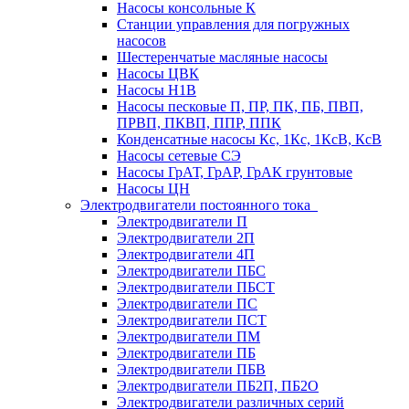
Насосы консольные К
Станции управления для погружных
насосов
Шестеренчатые масляные насосы
Насосы ЦВК
Насосы Н1В
Насосы песковые П, ПР, ПК, ПБ, ПВП,
ПРВП, ПКВП, ППР, ППК
Конденсатные насосы Кс, 1Кс, 1КсВ, КсВ
Насосы сетевые СЭ
Насосы ГрАТ, ГрАР, ГрАК грунтовые
Насосы ЦН
Электродвигатели постоянного тока
Электродвигатели П
Электродвигатели 2П
Электродвигатели 4П
Электродвигатели ПБС
Электродвигатели ПБСТ
Электродвигатели ПС
Электродвигатели ПСТ
Электродвигатели ПМ
Электродвигатели ПБ
Электродвигатели ПБВ
Электродвигатели ПБ2П, ПБ2О
Электродвигатели различных серий