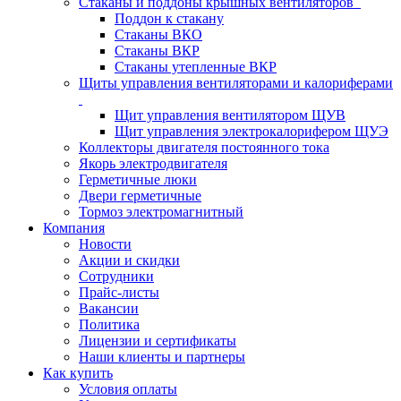
Стаканы и поддоны крышных вентиляторов
Поддон к стакану
Стаканы ВКО
Стаканы ВКР
Стаканы утепленные ВКР
Щиты управления вентиляторами и калориферами
Щит управления вентилятором ЩУВ
Щит управления электрокалорифером ЩУЭ
Коллекторы двигателя постоянного тока
Якорь электродвигателя
Герметичные люки
Двери герметичные
Тормоз электромагнитный
Компания
Новости
Акции и скидки
Сотрудники
Прайс-листы
Вакансии
Политика
Лицензии и сертификаты
Наши клиенты и партнеры
Как купить
Условия оплаты