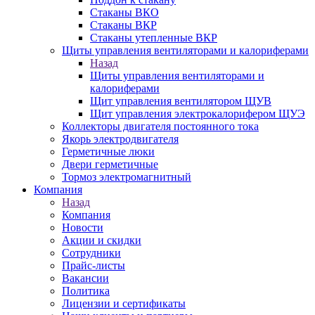
Стаканы ВКО
Стаканы ВКР
Стаканы утепленные ВКР
Щиты управления вентиляторами и калориферами
Назад
Щиты управления вентиляторами и
калориферами
Щит управления вентилятором ЩУВ
Щит управления электрокалорифером ЩУЭ
Коллекторы двигателя постоянного тока
Якорь электродвигателя
Герметичные люки
Двери герметичные
Тормоз электромагнитный
Компания
Назад
Компания
Новости
Акции и скидки
Сотрудники
Прайс-листы
Вакансии
Политика
Лицензии и сертификаты