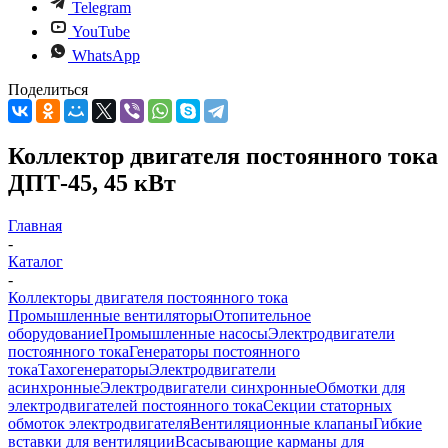
Telegram
YouTube
WhatsApp
Поделиться
Коллектор двигателя постоянного тока
ДПТ-45, 45 кВт
Главная
-
Каталог
-
Коллекторы двигателя постоянного тока
Промышленные вентиляторы
Отопительное
оборудование
Промышленные насосы
Электродвигатели
постоянного тока
Генераторы постоянного
тока
Тахогенераторы
Электродвигатели
асинхронные
Электродвигатели синхронные
Обмотки для
электродвигателей постоянного тока
Секции статорных
обмоток электродвигателя
Вентиляционные клапаны
Гибкие
вставки для вентиляции
Всасывающие карманы для