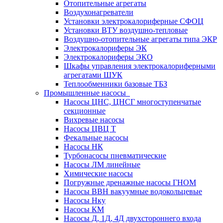
Отопительные агрегаты
Воздухонагреватели
Установки электрокалориферные СФОЦ
Установки ВТУ воздушно-тепловые
Воздушно-отопительные агрегаты типа ЭКР
Электрокалориферы ЭК
Электрокалориферы ЭКО
Шкафы управления электрокалориферными
агрегатами ШУК
Теплообменники базовые ТБЗ
Промышленные насосы
Насосы ЦНС, ЦНСГ многоступенчатые
секционные
Вихревые насосы
Насосы ЦВЦ Т
Фекальные насосы
Насосы НК
Турбонасосы пневматические
Насосы ЛМ линейные
Химические насосы
Погружные дренажные насосы ГНОМ
Насосы ВВН вакуумные водокольцевые
Насосы Нку
Насосы КМ
Насосы Д, 1Д, 4Д двухстороннего входа