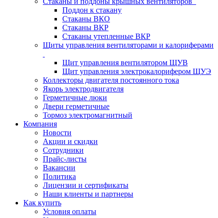
Стаканы и поддоны крышных вентиляторов
Поддон к стакану
Стаканы ВКО
Стаканы ВКР
Стаканы утепленные ВКР
Щиты управления вентиляторами и калориферами
Щит управления вентилятором ЩУВ
Щит управления электрокалорифером ЩУЭ
Коллекторы двигателя постоянного тока
Якорь электродвигателя
Герметичные люки
Двери герметичные
Тормоз электромагнитный
Компания
Новости
Акции и скидки
Сотрудники
Прайс-листы
Вакансии
Политика
Лицензии и сертификаты
Наши клиенты и партнеры
Как купить
Условия оплаты