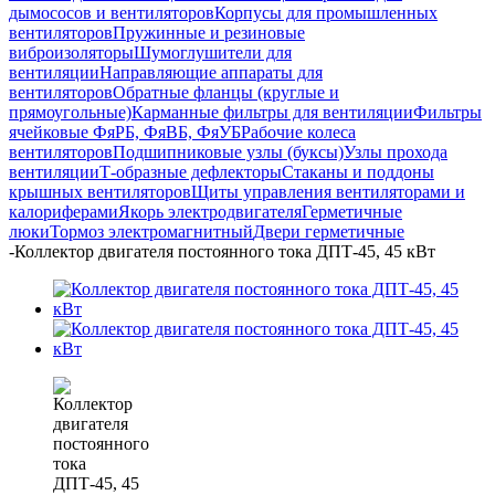
дымососов и вентиляторов
Корпусы для промышленных
вентиляторов
Пружинные и резиновые
виброизоляторы
Шумоглушители для
вентиляции
Направляющие аппараты для
вентиляторов
Обратные фланцы (круглые и
прямоугольные)
Карманные фильтры для вентиляции
Фильтры
ячейковые ФяРБ, ФяВБ, ФяУБ
Рабочие колеса
вентиляторов
Подшипниковые узлы (буксы)
Узлы прохода
вентиляции
Т-образные дефлекторы
Стаканы и поддоны
крышных вентиляторов
Щиты управления вентиляторами и
калориферами
Якорь электродвигателя
Герметичные
люки
Тормоз электромагнитный
Двери герметичные
-
Коллектор двигателя постоянного тока ДПТ-45, 45 кВт