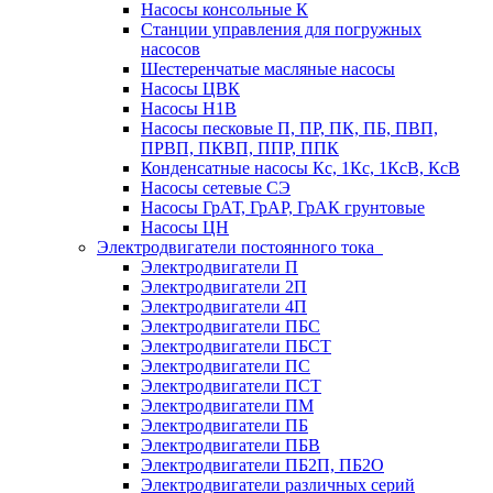
Насосы консольные К
Станции управления для погружных
насосов
Шестеренчатые масляные насосы
Насосы ЦВК
Насосы Н1В
Насосы песковые П, ПР, ПК, ПБ, ПВП,
ПРВП, ПКВП, ППР, ППК
Конденсатные насосы Кс, 1Кс, 1КсВ, КсВ
Насосы сетевые СЭ
Насосы ГрАТ, ГрАР, ГрАК грунтовые
Насосы ЦН
Электродвигатели постоянного тока
Электродвигатели П
Электродвигатели 2П
Электродвигатели 4П
Электродвигатели ПБС
Электродвигатели ПБСТ
Электродвигатели ПС
Электродвигатели ПСТ
Электродвигатели ПМ
Электродвигатели ПБ
Электродвигатели ПБВ
Электродвигатели ПБ2П, ПБ2О
Электродвигатели различных серий