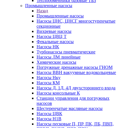
Теплообменники базовые ТБЗ
Промышленные насосы
Назад
Промышленные насосы
Насосы ЦНС, ЦНСГ многоступенчатые
секционные
Вихревые насосы
Насосы ЦВЦ Т
Фекальные насосы
Насосы НК
Турбонасосы пневматические
Насосы ЛМ линейные
Химические насосы
Погружные дренажные насосы ГНОМ
Насосы ВВН вакуумные водокольцевые
Насосы Нку
Насосы КМ
Насосы Д, 1Д, 4Д двухстороннего входа
Насосы консольные К
Станции управления для погружных
насосов
Шестеренчатые масляные насосы
Насосы ЦВК
Насосы Н1В
Насосы песковые П, ПР, ПК, ПБ, ПВП,