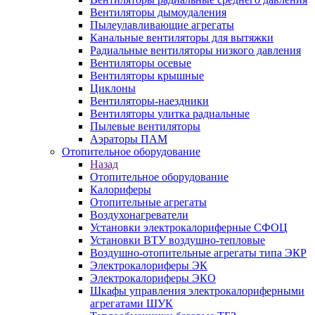
Вентиляторы дымоудаления
Пылеулавливающие агрегаты
Канальные вентиляторы для вытяжки
Радиальные вентиляторы низкого давления
Вентиляторы осевые
Вентиляторы крышные
Циклоны
Вентиляторы-наездники
Вентиляторы улитка радиальные
Пылевые вентиляторы
Аэраторы ПАМ
Отопительное оборудование
Назад
Отопительное оборудование
Калориферы
Отопительные агрегаты
Воздухонагреватели
Установки электрокалориферные СФОЦ
Установки ВТУ воздушно-тепловые
Воздушно-отопительные агрегаты типа ЭКР
Электрокалориферы ЭК
Электрокалориферы ЭКО
Шкафы управления электрокалориферными
агрегатами ШУК