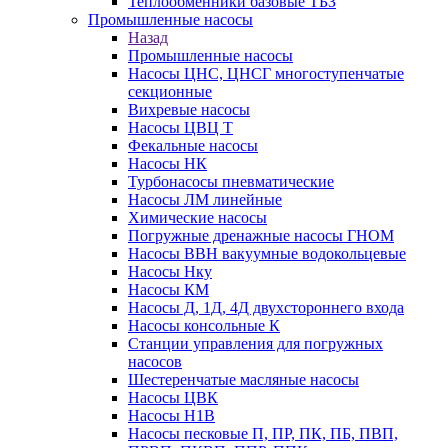
Теплообменники базовые ТБЗ
Промышленные насосы
Назад
Промышленные насосы
Насосы ЦНС, ЦНСГ многоступенчатые
секционные
Вихревые насосы
Насосы ЦВЦ Т
Фекальные насосы
Насосы НК
Турбонасосы пневматические
Насосы ЛМ линейные
Химические насосы
Погружные дренажные насосы ГНОМ
Насосы ВВН вакуумные водокольцевые
Насосы Нку
Насосы КМ
Насосы Д, 1Д, 4Д двухстороннего входа
Насосы консольные К
Станции управления для погружных
насосов
Шестеренчатые масляные насосы
Насосы ЦВК
Насосы Н1В
Насосы песковые П, ПР, ПК, ПБ, ПВП,