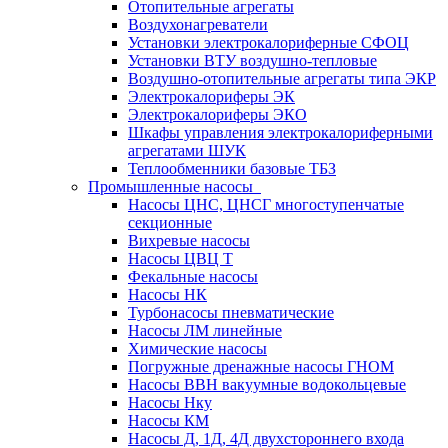
Отопительные агрегаты
Воздухонагреватели
Установки электрокалориферные СФОЦ
Установки ВТУ воздушно-тепловые
Воздушно-отопительные агрегаты типа ЭКР
Электрокалориферы ЭК
Электрокалориферы ЭКО
Шкафы управления электрокалориферными
агрегатами ШУК
Теплообменники базовые ТБЗ
Промышленные насосы
Насосы ЦНС, ЦНСГ многоступенчатые
секционные
Вихревые насосы
Насосы ЦВЦ Т
Фекальные насосы
Насосы НК
Турбонасосы пневматические
Насосы ЛМ линейные
Химические насосы
Погружные дренажные насосы ГНОМ
Насосы ВВН вакуумные водокольцевые
Насосы Нку
Насосы КМ
Насосы Д, 1Д, 4Д двухстороннего входа