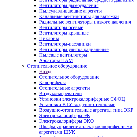
Вентиляторы дымоудаления
Пылеулавливающие агрегаты
Канальные вентиляторы для вытяжки
Радиальные вентиляторы низкого давления
Вентиляторы осевые
Вентиляторы крышные
Циклоны
Вентиляторы-наездники
Вентиляторы улитка радиальные
Пылевые вентиляторы
Аэраторы ПАМ
Отопительное оборудование
Назад
Отопительное оборудование
Калориферы
Отопительные агрегаты
Воздухонагреватели
Установки электрокалориферные СФОЦ
Установки ВТУ воздушно-тепловые
Воздушно-отопительные агрегаты типа ЭКР
Электрокалориферы ЭК
Электрокалориферы ЭКО
Шкафы управления электрокалориферными
агрегатами ШУК