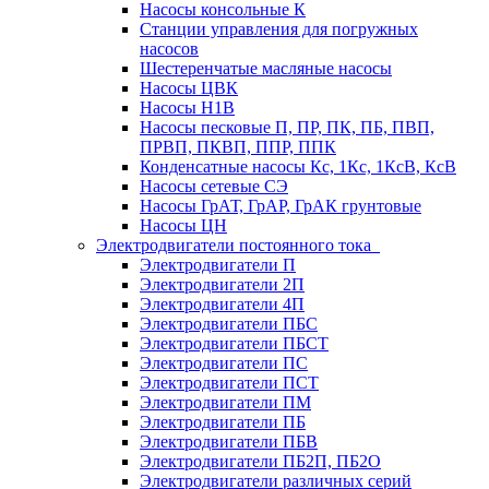
Насосы консольные К
Станции управления для погружных
насосов
Шестеренчатые масляные насосы
Насосы ЦВК
Насосы Н1В
Насосы песковые П, ПР, ПК, ПБ, ПВП,
ПРВП, ПКВП, ППР, ППК
Конденсатные насосы Кс, 1Кс, 1КсВ, КсВ
Насосы сетевые СЭ
Насосы ГрАТ, ГрАР, ГрАК грунтовые
Насосы ЦН
Электродвигатели постоянного тока
Электродвигатели П
Электродвигатели 2П
Электродвигатели 4П
Электродвигатели ПБС
Электродвигатели ПБСТ
Электродвигатели ПС
Электродвигатели ПСТ
Электродвигатели ПМ
Электродвигатели ПБ
Электродвигатели ПБВ
Электродвигатели ПБ2П, ПБ2О
Электродвигатели различных серий