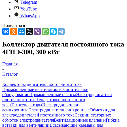
Telegram
YouTube
WhatsApp
Поделиться
Коллектор двигателя постоянного тока
4ГПЭ-300, 300 кВт
Главная
-
Каталог
-
Коллекторы двигателя постоянного тока
Промышленные вентиляторы
Отопительное
оборудование
Промышленные насосы
Электродвигатели
постоянного тока
Генераторы постоянного
тока
Тахогенераторы
Электродвигатели
асинхронные
Электродвигатели синхронные
Обмотки для
электродвигателей постоянного тока
Секции статорных
обмоток электродвигателя
Вентиляционные клапаны
Гибкие
вставки для вентиляции
Всасывающие карманы для