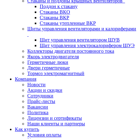
Стаканы и поддоны крышных вентиляторов
Поддон к стакану
Стаканы ВКО
Стаканы ВКР
Стаканы утепленные ВКР
Щиты управления вентиляторами и калориферами
Щит управления вентилятором ЩУВ
Щит управления электрокалорифером ЩУЭ
Коллекторы двигателя постоянного тока
Якорь электродвигателя
Герметичные люки
Двери герметичные
Тормоз электромагнитный
Компания
Новости
Акции и скидки
Сотрудники
Прайс-листы
Вакансии
Политика
Лицензии и сертификаты
Наши клиенты и партнеры
Как купить
Условия оплаты