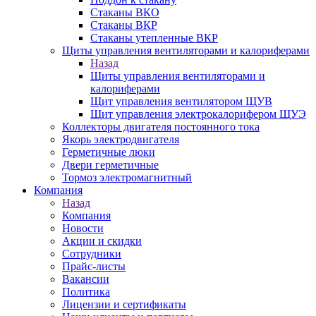
Стаканы ВКО
Стаканы ВКР
Стаканы утепленные ВКР
Щиты управления вентиляторами и калориферами
Назад
Щиты управления вентиляторами и
калориферами
Щит управления вентилятором ЩУВ
Щит управления электрокалорифером ЩУЭ
Коллекторы двигателя постоянного тока
Якорь электродвигателя
Герметичные люки
Двери герметичные
Тормоз электромагнитный
Компания
Назад
Компания
Новости
Акции и скидки
Сотрудники
Прайс-листы
Вакансии
Политика
Лицензии и сертификаты