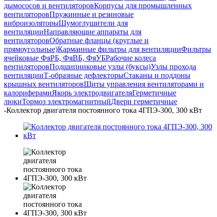
дымососов и вентиляторов
Корпусы для промышленных
вентиляторов
Пружинные и резиновые
виброизоляторы
Шумоглушители для
вентиляции
Направляющие аппараты для
вентиляторов
Обратные фланцы (круглые и
прямоугольные)
Карманные фильтры для вентиляции
Фильтры
ячейковые ФяРБ, ФяВБ, ФяУБ
Рабочие колеса
вентиляторов
Подшипниковые узлы (буксы)
Узлы прохода
вентиляции
Т-образные дефлекторы
Стаканы и поддоны
крышных вентиляторов
Щиты управления вентиляторами и
калориферами
Якорь электродвигателя
Герметичные
люки
Тормоз электромагнитный
Двери герметичные
-
Коллектор двигателя постоянного тока 4ГПЭ-300, 300 кВт