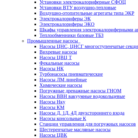
Установки электрокалориферные СФОЦ
Установки ВТУ воздушно-тепловые
Воздушно-отопительные агрегаты типа ЭКР
Электрокалориферы ЭК
Электрокалориферы ЭКО
Шкафы управления электрокалориферными 
Теплообменники базовые ТБЗ
Промышленные насосы
Насосы ЦНС, ЦНСГ многоступенчатые секц
Вихревые насосы
Насосы ЦВЦ Т
Фекальные насосы
Насосы НК
Турбонасосы пневматические
Насосы ЛМ линейные
Химические насосы
Погружные дренажные насосы ГНОМ
Насосы ВВН вакуумные водокольцевые
Насосы Нку
Насосы КМ
Насосы Д, 1Д, 4Д двухстороннего входа
Насосы консольные К
Станции управления для погружных насосов
Шестеренчатые масляные насосы
Насосы ЦВК