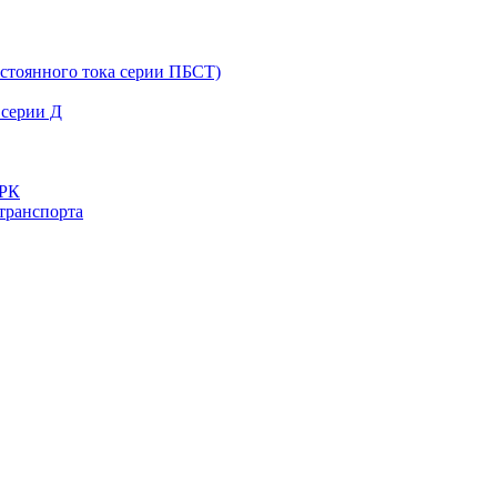
остоянного тока серии ПБСТ)
 серии Д
ДРК
транспорта