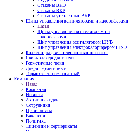
Стаканы ВКО
Стаканы ВКР
Стаканы утепленные ВКР
Щиты управления вентиляторами и калориферами
Назад
Щиты управления вентиляторами и
калориферами
Щит управления вентилятором ЩУВ
Щит управления электрокалорифером ЩУЭ
Коллекторы двигателя постоянного тока
Якорь электродвигателя
Герметичные люки
Двери герметичные
Тормоз электромагнитный
Компания
Назад
Компания
Новости
Акции и скидки
Сотрудники
Прайс-листы
Вакансии
Политика
Лицензии и сертификаты