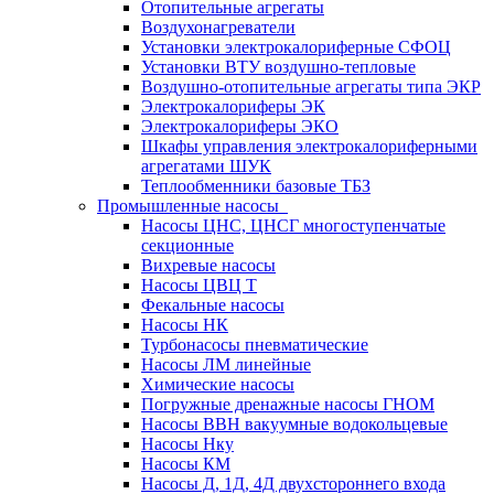
Отопительные агрегаты
Воздухонагреватели
Установки электрокалориферные СФОЦ
Установки ВТУ воздушно-тепловые
Воздушно-отопительные агрегаты типа ЭКР
Электрокалориферы ЭК
Электрокалориферы ЭКО
Шкафы управления электрокалориферными
агрегатами ШУК
Теплообменники базовые ТБЗ
Промышленные насосы
Насосы ЦНС, ЦНСГ многоступенчатые
секционные
Вихревые насосы
Насосы ЦВЦ Т
Фекальные насосы
Насосы НК
Турбонасосы пневматические
Насосы ЛМ линейные
Химические насосы
Погружные дренажные насосы ГНОМ
Насосы ВВН вакуумные водокольцевые
Насосы Нку
Насосы КМ
Насосы Д, 1Д, 4Д двухстороннего входа