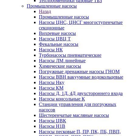
Теплообменники базовые ТБЗ
Промышленные насосы
Назад
Промышленные насосы
Насосы ЦНС, ЦНСГ многоступенчатые
секционные
Вихревые насосы
Насосы ЦВЦ Т
Фекальные насосы
Насосы НК
Турбонасосы пневматические
Насосы ЛМ линейные
Химические насосы
Погружные дренажные насосы ГНОМ
Насосы ВВН вакуумные водокольцевые
Насосы Нку
Насосы КМ
Насосы Д, 1Д, 4Д двухстороннего входа
Насосы консольные К
Станции управления для погружных
насосов
Шестеренчатые масляные насосы
Насосы ЦВК
Насосы Н1В
Насосы песковые П, ПР, ПК, ПБ, ПВП,