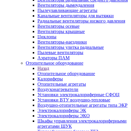
Вентиляторы дымоудаления
Пылеулавливающие агрегаты
Канальные вентиляторы для вытяжки
Радиальные вентиляторы низкого давления
Вентиляторы осевые
Вентиляторы крышные
Циклоны
Вентиляторы-наездники
Вентиляторы улитка радиальные
Пылевые вентиляторы
Аэраторы ПАМ
Отопительное оборудование
Назад
Отопительное оборудование
Калориферы
Отопительные агрегаты
Воздухонагреватели
Установки электрокалориферные СФОЦ
Установки ВТУ воздушно-тепловые
Воздушно-отопительные агрегаты типа ЭКР
Электрокалориферы ЭК
Электрокалориферы ЭКО
Шкафы управления электрокалориферными
агрегатами ШУК