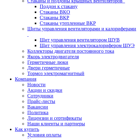
Стаканы и поддоны крышных вентиляторов
Поддон к стакану
Стаканы ВКО
Стаканы ВКР
Стаканы утепленные ВКР
Щиты управления вентиляторами и калориферами
Щит управления вентилятором ЩУВ
Щит управления электрокалорифером ЩУЭ
Коллекторы двигателя постоянного тока
Якорь электродвигателя
Герметичные люки
Двери герметичные
Тормоз электромагнитный
Компания
Новости
Акции и скидки
Сотрудники
Прайс-листы
Вакансии
Политика
Лицензии и сертификаты
Наши клиенты и партнеры
Как купить
Условия оплаты