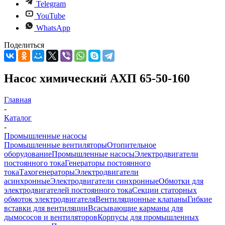
Telegram
YouTube
WhatsApp
Поделиться
Насос химический АХП 65-50-160
Главная
-
Каталог
-
Промышленные насосы
Промышленные вентиляторы
Отопительное
оборудование
Промышленные насосы
Электродвигатели
постоянного тока
Генераторы постоянного
тока
Тахогенераторы
Электродвигатели
асинхронные
Электродвигатели синхронные
Обмотки для
электродвигателей постоянного тока
Секции статорных
обмоток электродвигателя
Вентиляционные клапаны
Гибкие
вставки для вентиляции
Всасывающие карманы для
дымососов и вентиляторов
Корпусы для промышленных