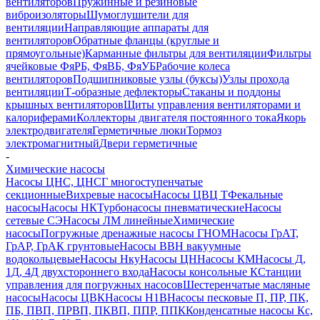
вентиляторов
Пружинные и резиновые
виброизоляторы
Шумоглушители для
вентиляции
Направляющие аппараты для
вентиляторов
Обратные фланцы (круглые и
прямоугольные)
Карманные фильтры для вентиляции
Фильтры
ячейковые ФяРБ, ФяВБ, ФяУБ
Рабочие колеса
вентиляторов
Подшипниковые узлы (буксы)
Узлы прохода
вентиляции
Т-образные дефлекторы
Стаканы и поддоны
крышных вентиляторов
Щиты управления вентиляторами и
калориферами
Коллекторы двигателя постоянного тока
Якорь
электродвигателя
Герметичные люки
Тормоз
электромагнитный
Двери герметичные
-
Химические насосы
Насосы ЦНС, ЦНСГ многоступенчатые
секционные
Вихревые насосы
Насосы ЦВЦ Т
Фекальные
насосы
Насосы НК
Турбонасосы пневматические
Насосы
сетевые СЭ
Насосы ЛМ линейные
Химические
насосы
Погружные дренажные насосы ГНОМ
Насосы ГрАТ,
ГрАР, ГрАК грунтовые
Насосы ВВН вакуумные
водокольцевые
Насосы Нку
Насосы ЦН
Насосы КМ
Насосы Д,
1Д, 4Д двухстороннего входа
Насосы консольные К
Станции
управления для погружных насосов
Шестеренчатые масляные
насосы
Насосы ЦВК
Насосы Н1В
Насосы песковые П, ПР, ПК,
ПБ, ПВП, ПРВП, ПКВП, ППР, ППК
Конденсатные насосы Кс,