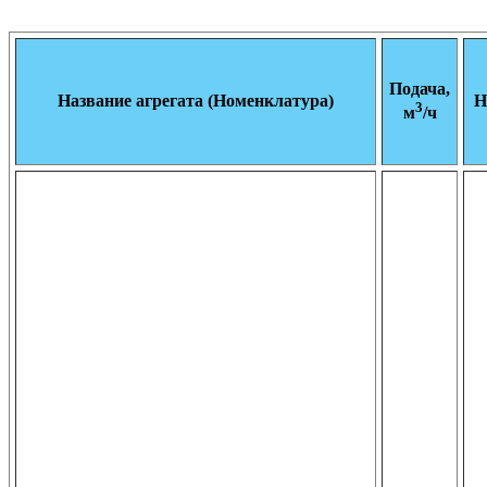
Подача,
Название агрегата (Номенклатура)
Н
3
м
/ч