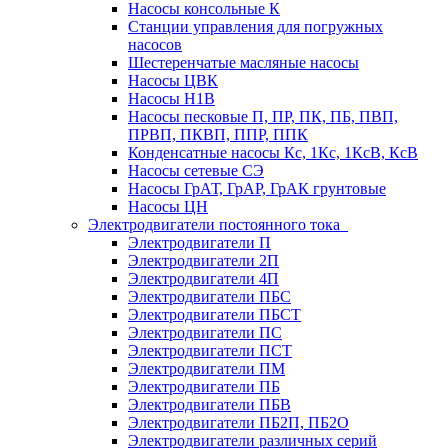
Насосы консольные К
Станции управления для погружных
насосов
Шестеренчатые масляные насосы
Насосы ЦВК
Насосы Н1В
Насосы песковые П, ПР, ПК, ПБ, ПВП,
ПРВП, ПКВП, ППР, ППК
Конденсатные насосы Кс, 1Кс, 1КсВ, КсВ
Насосы сетевые СЭ
Насосы ГрАТ, ГрАР, ГрАК грунтовые
Насосы ЦН
Электродвигатели постоянного тока
Электродвигатели П
Электродвигатели 2П
Электродвигатели 4П
Электродвигатели ПБС
Электродвигатели ПБСТ
Электродвигатели ПС
Электродвигатели ПСТ
Электродвигатели ПМ
Электродвигатели ПБ
Электродвигатели ПБВ
Электродвигатели ПБ2П, ПБ2О
Электродвигатели различных серий