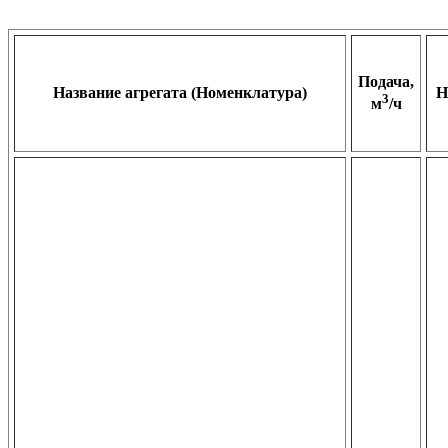
Подача,
Название агрегата (Номенклатура)
Н
3
м
/ч