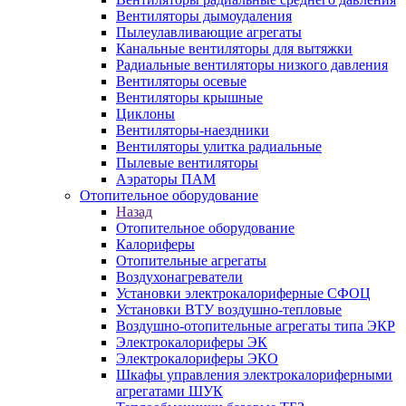
Вентиляторы дымоудаления
Пылеулавливающие агрегаты
Канальные вентиляторы для вытяжки
Радиальные вентиляторы низкого давления
Вентиляторы осевые
Вентиляторы крышные
Циклоны
Вентиляторы-наездники
Вентиляторы улитка радиальные
Пылевые вентиляторы
Аэраторы ПАМ
Отопительное оборудование
Назад
Отопительное оборудование
Калориферы
Отопительные агрегаты
Воздухонагреватели
Установки электрокалориферные СФОЦ
Установки ВТУ воздушно-тепловые
Воздушно-отопительные агрегаты типа ЭКР
Электрокалориферы ЭК
Электрокалориферы ЭКО
Шкафы управления электрокалориферными
агрегатами ШУК