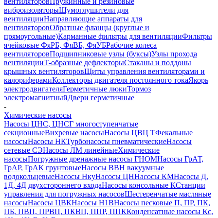
вентиляторов
Пружинные и резиновые
виброизоляторы
Шумоглушители для
вентиляции
Направляющие аппараты для
вентиляторов
Обратные фланцы (круглые и
прямоугольные)
Карманные фильтры для вентиляции
Фильтры
ячейковые ФяРБ, ФяВБ, ФяУБ
Рабочие колеса
вентиляторов
Подшипниковые узлы (буксы)
Узлы прохода
вентиляции
Т-образные дефлекторы
Стаканы и поддоны
крышных вентиляторов
Щиты управления вентиляторами и
калориферами
Коллекторы двигателя постоянного тока
Якорь
электродвигателя
Герметичные люки
Тормоз
электромагнитный
Двери герметичные
-
Химические насосы
Насосы ЦНС, ЦНСГ многоступенчатые
секционные
Вихревые насосы
Насосы ЦВЦ Т
Фекальные
насосы
Насосы НК
Турбонасосы пневматические
Насосы
сетевые СЭ
Насосы ЛМ линейные
Химические
насосы
Погружные дренажные насосы ГНОМ
Насосы ГрАТ,
ГрАР, ГрАК грунтовые
Насосы ВВН вакуумные
водокольцевые
Насосы Нку
Насосы ЦН
Насосы КМ
Насосы Д,
1Д, 4Д двухстороннего входа
Насосы консольные К
Станции
управления для погружных насосов
Шестеренчатые масляные
насосы
Насосы ЦВК
Насосы Н1В
Насосы песковые П, ПР, ПК,
ПБ, ПВП, ПРВП, ПКВП, ППР, ППК
Конденсатные насосы Кс,