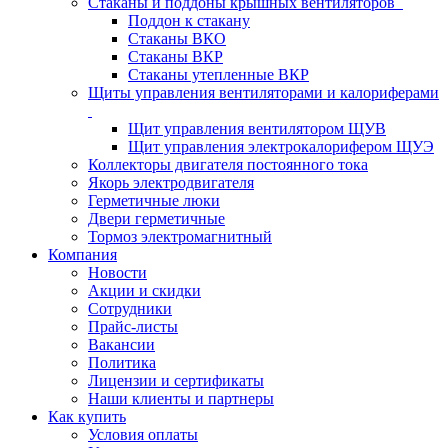
Стаканы и поддоны крышных вентиляторов
Поддон к стакану
Стаканы ВКО
Стаканы ВКР
Стаканы утепленные ВКР
Щиты управления вентиляторами и калориферами
Щит управления вентилятором ЩУВ
Щит управления электрокалорифером ЩУЭ
Коллекторы двигателя постоянного тока
Якорь электродвигателя
Герметичные люки
Двери герметичные
Тормоз электромагнитный
Компания
Новости
Акции и скидки
Сотрудники
Прайс-листы
Вакансии
Политика
Лицензии и сертификаты
Наши клиенты и партнеры
Как купить
Условия оплаты