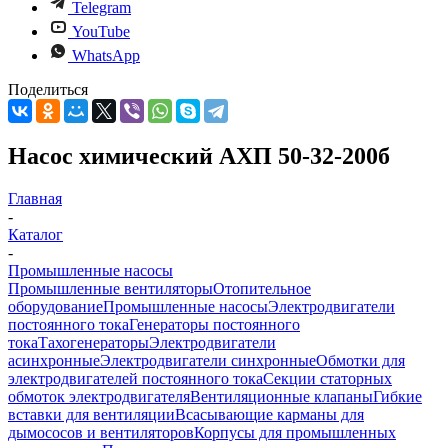
Telegram
YouTube
WhatsApp
Поделиться
Насос химический АХП 50-32-200б
Главная
-
Каталог
-
Промышленные насосы
Промышленные вентиляторы
Отопительное
оборудование
Промышленные насосы
Электродвигатели
постоянного тока
Генераторы постоянного
тока
Тахогенераторы
Электродвигатели
асинхронные
Электродвигатели синхронные
Обмотки для
электродвигателей постоянного тока
Секции статорных
обмоток электродвигателя
Вентиляционные клапаны
Гибкие
вставки для вентиляции
Всасывающие карманы для
дымососов и вентиляторов
Корпусы для промышленных