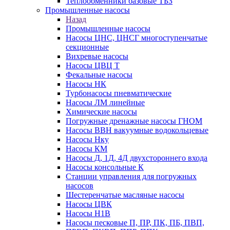
Теплообменники базовые ТБЗ
Промышленные насосы
Назад
Промышленные насосы
Насосы ЦНС, ЦНСГ многоступенчатые
секционные
Вихревые насосы
Насосы ЦВЦ Т
Фекальные насосы
Насосы НК
Турбонасосы пневматические
Насосы ЛМ линейные
Химические насосы
Погружные дренажные насосы ГНОМ
Насосы ВВН вакуумные водокольцевые
Насосы Нку
Насосы КМ
Насосы Д, 1Д, 4Д двухстороннего входа
Насосы консольные К
Станции управления для погружных
насосов
Шестеренчатые масляные насосы
Насосы ЦВК
Насосы Н1В
Насосы песковые П, ПР, ПК, ПБ, ПВП,