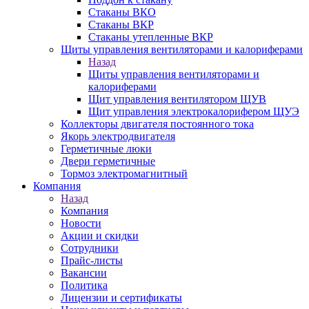
Стаканы ВКО
Стаканы ВКР
Стаканы утепленные ВКР
Щиты управления вентиляторами и калориферами
Назад
Щиты управления вентиляторами и
калориферами
Щит управления вентилятором ЩУВ
Щит управления электрокалорифером ЩУЭ
Коллекторы двигателя постоянного тока
Якорь электродвигателя
Герметичные люки
Двери герметичные
Тормоз электромагнитный
Компания
Назад
Компания
Новости
Акции и скидки
Сотрудники
Прайс-листы
Вакансии
Политика
Лицензии и сертификаты