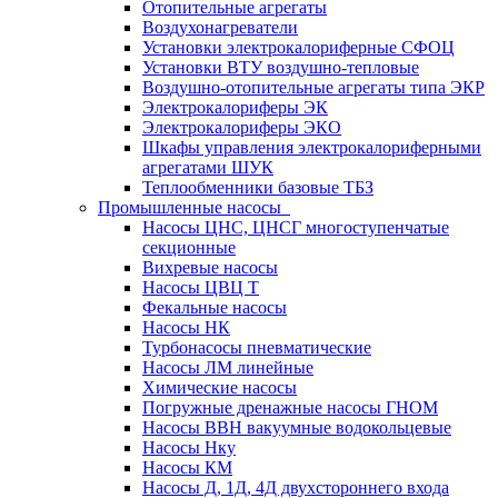
Отопительные агрегаты
Воздухонагреватели
Установки электрокалориферные СФОЦ
Установки ВТУ воздушно-тепловые
Воздушно-отопительные агрегаты типа ЭКР
Электрокалориферы ЭК
Электрокалориферы ЭКО
Шкафы управления электрокалориферными
агрегатами ШУК
Теплообменники базовые ТБЗ
Промышленные насосы
Насосы ЦНС, ЦНСГ многоступенчатые
секционные
Вихревые насосы
Насосы ЦВЦ Т
Фекальные насосы
Насосы НК
Турбонасосы пневматические
Насосы ЛМ линейные
Химические насосы
Погружные дренажные насосы ГНОМ
Насосы ВВН вакуумные водокольцевые
Насосы Нку
Насосы КМ
Насосы Д, 1Д, 4Д двухстороннего входа