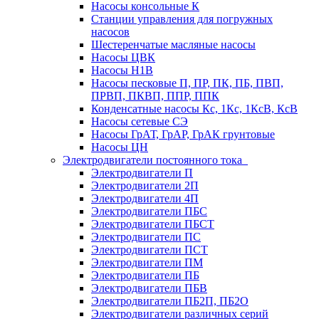
Насосы консольные К
Станции управления для погружных
насосов
Шестеренчатые масляные насосы
Насосы ЦВК
Насосы Н1В
Насосы песковые П, ПР, ПК, ПБ, ПВП,
ПРВП, ПКВП, ППР, ППК
Конденсатные насосы Кс, 1Кс, 1КсВ, КсВ
Насосы сетевые СЭ
Насосы ГрАТ, ГрАР, ГрАК грунтовые
Насосы ЦН
Электродвигатели постоянного тока
Электродвигатели П
Электродвигатели 2П
Электродвигатели 4П
Электродвигатели ПБС
Электродвигатели ПБСТ
Электродвигатели ПС
Электродвигатели ПСТ
Электродвигатели ПМ
Электродвигатели ПБ
Электродвигатели ПБВ
Электродвигатели ПБ2П, ПБ2О
Электродвигатели различных серий