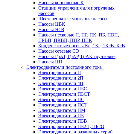
Насосы консольные К
Станции управления для погружных
насосов
Шестеренчатые масляные насосы
Насосы ЦВК
Насосы Н1В
Насосы песковые П, ПР, ПК, ПБ, ПВП,
ПРВП, ПКВП, ППР, ППК
Конденсатные насосы Кс, 1Кс, 1КсВ, КсВ
Насосы сетевые СЭ
Насосы ГрАТ, ГрАР, ГрАК грунтовые
Насосы ЦН
Электродвигатели постоянного тока
Электродвигатели П
Электродвигатели 2П
Электродвигатели 4П
Электродвигатели ПБС
Электродвигатели ПБСТ
Электродвигатели ПС
Электродвигатели ПСТ
Электродвигатели ПМ
Электродвигатели ПБ
Электродвигатели ПБВ
Электродвигатели ПБ2П, ПБ2О
Электродвигатели различных серий