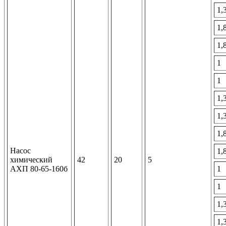
1,
1,
1,
1
1
1,
1,
1,
Насос
1,
химический
42
20
5
АХП 80-65-160б
1
1
1,
1,