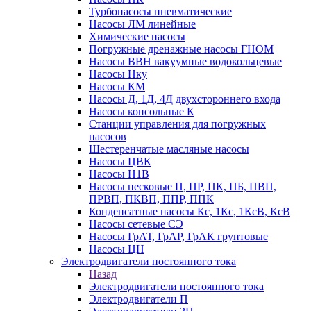
Турбонасосы пневматические
Насосы ЛМ линейные
Химические насосы
Погружные дренажные насосы ГНОМ
Насосы ВВН вакуумные водокольцевые
Насосы Нку
Насосы КМ
Насосы Д, 1Д, 4Д двухстороннего входа
Насосы консольные К
Станции управления для погружных
насосов
Шестеренчатые масляные насосы
Насосы ЦВК
Насосы Н1В
Насосы песковые П, ПР, ПК, ПБ, ПВП,
ПРВП, ПКВП, ППР, ППК
Конденсатные насосы Кс, 1Кс, 1КсВ, КсВ
Насосы сетевые СЭ
Насосы ГрАТ, ГрАР, ГрАК грунтовые
Насосы ЦН
Электродвигатели постоянного тока
Назад
Электродвигатели постоянного тока
Электродвигатели П