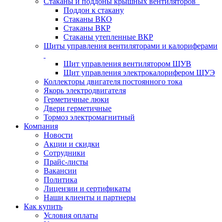
Стаканы и поддоны крышных вентиляторов
Поддон к стакану
Стаканы ВКО
Стаканы ВКР
Стаканы утепленные ВКР
Щиты управления вентиляторами и калориферами
Щит управления вентилятором ЩУВ
Щит управления электрокалорифером ЩУЭ
Коллекторы двигателя постоянного тока
Якорь электродвигателя
Герметичные люки
Двери герметичные
Тормоз электромагнитный
Компания
Новости
Акции и скидки
Сотрудники
Прайс-листы
Вакансии
Политика
Лицензии и сертификаты
Наши клиенты и партнеры
Как купить
Условия оплаты