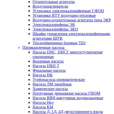
Отопительные агрегаты
Воздухонагреватели
Установки электрокалориферные СФОЦ
Установки ВТУ воздушно-тепловые
Воздушно-отопительные агрегаты типа ЭКР
Электрокалориферы ЭК
Электрокалориферы ЭКО
Шкафы управления электрокалориферными
агрегатами ШУК
Теплообменники базовые ТБЗ
Промышленные насосы
Насосы ЦНС, ЦНСГ многоступенчатые
секционные
Вихревые насосы
Насосы ЦВЦ Т
Фекальные насосы
Насосы НК
Турбонасосы пневматические
Насосы ЛМ линейные
Химические насосы
Погружные дренажные насосы ГНОМ
Насосы ВВН вакуумные водокольцевые
Насосы Нку
Насосы КМ
Насосы Д, 1Д, 4Д двухстороннего входа