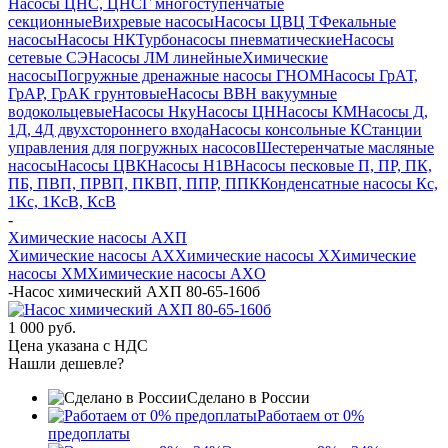
Насосы ЦНС, ЦНСГ многоступенчатые
секционные
Вихревые насосы
Насосы ЦВЦ Т
Фекальные
насосы
Насосы НК
Турбонасосы пневматические
Насосы
сетевые СЭ
Насосы ЛМ линейные
Химические
насосы
Погружные дренажные насосы ГНОМ
Насосы ГрАТ,
ГрАР, ГрАК грунтовые
Насосы ВВН вакуумные
водокольцевые
Насосы Нку
Насосы ЦН
Насосы КМ
Насосы Д,
1Д, 4Д двухстороннего входа
Насосы консольные К
Станции
управления для погружных насосов
Шестеренчатые масляные
насосы
Насосы ЦВК
Насосы Н1В
Насосы песковые П, ПР, ПК,
ПБ, ПВП, ПРВП, ПКВП, ППР, ППК
Конденсатные насосы Кс,
1Кс, 1КсВ, КсВ
-
Химические насосы АХП
Химические насосы AX
Химические насосы X
Химические
насосы XМ
Химические насосы AXО
-
Насос химический АХП 80-65-160б
1 000 руб.
Цена указана с НДС
Нашли дешевле?
Сделано в России
Работаем от 0%
предоплаты