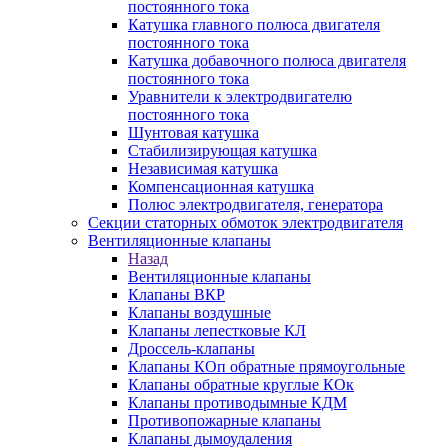
постоянного тока
Катушка главного полюса двигателя
постоянного тока
Катушка добавочного полюса двигателя
постоянного тока
Уравнители к электродвигателю
постоянного тока
Шунтовая катушка
Стабилизирующая катушка
Независимая катушка
Компенсационная катушка
Полюс электродвигателя, генератора
Секции статорных обмоток электродвигателя
Вентиляционные клапаны
Назад
Вентиляционные клапаны
Клапаны ВКР
Клапаны воздушные
Клапаны лепестковые КЛ
Дроссель-клапаны
Клапаны КОп обратные прямоугольные
Клапаны обратные круглые КОк
Клапаны противодымные КДМ
Противопожарные клапаны
Клапаны дымоудаления