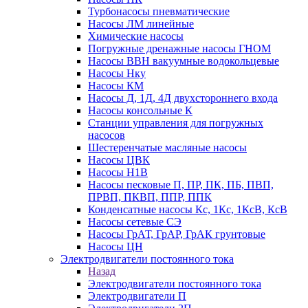
Турбонасосы пневматические
Насосы ЛМ линейные
Химические насосы
Погружные дренажные насосы ГНОМ
Насосы ВВН вакуумные водокольцевые
Насосы Нку
Насосы КМ
Насосы Д, 1Д, 4Д двухстороннего входа
Насосы консольные К
Станции управления для погружных
насосов
Шестеренчатые масляные насосы
Насосы ЦВК
Насосы Н1В
Насосы песковые П, ПР, ПК, ПБ, ПВП,
ПРВП, ПКВП, ППР, ППК
Конденсатные насосы Кс, 1Кс, 1КсВ, КсВ
Насосы сетевые СЭ
Насосы ГрАТ, ГрАР, ГрАК грунтовые
Насосы ЦН
Электродвигатели постоянного тока
Назад
Электродвигатели постоянного тока
Электродвигатели П