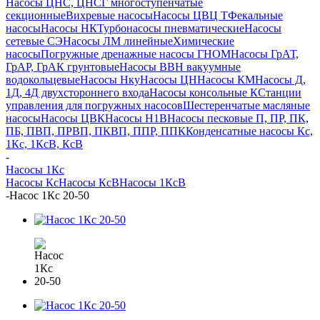
Насосы ЦНС, ЦНСГ многоступенчатые
секционные
Вихревые насосы
Насосы ЦВЦ Т
Фекальные
насосы
Насосы НК
Турбонасосы пневматические
Насосы
сетевые СЭ
Насосы ЛМ линейные
Химические
насосы
Погружные дренажные насосы ГНОМ
Насосы ГрАТ,
ГрАР, ГрАК грунтовые
Насосы ВВН вакуумные
водокольцевые
Насосы Нку
Насосы ЦН
Насосы КМ
Насосы Д,
1Д, 4Д двухстороннего входа
Насосы консольные К
Станции
управления для погружных насосов
Шестеренчатые масляные
насосы
Насосы ЦВК
Насосы Н1В
Насосы песковые П, ПР, ПК,
ПБ, ПВП, ПРВП, ПКВП, ППР, ППК
Конденсатные насосы Кс,
1Кс, 1КсВ, КсВ
-
Насосы 1Кс
Насосы Кс
Насосы КсВ
Насосы 1КсВ
-
Насос 1Кс 20-50