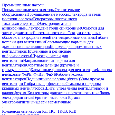
-
Промышленные насосы
Промышленные вентиляторы
Отопительное
оборудование
Промышленные насосы
Электродвигатели
постоянного тока
Генераторы постоянного
тока
Тахогенераторы
Электродвигатели
асинхронные
Электродвигатели синхронные
Обмотки для
электродвигателей постоянного тока
Секции статорных
обмоток электродвигателя
Вентиляционные клапаны
Гибкие
вставки для вентиляции
Всасывающие карманы для
дымососов и вентиляторов
Корпусы для промышленных
вентиляторов
Пружинные и резиновые
виброизоляторы
Шумоглушители для
вентиляции
Направляющие аппараты для
вентиляторов
Обратные фланцы (круглые и
прямоугольные)
Карманные фильтры для вентиляции
Фильтры
ячейковые ФяРБ, ФяВБ, ФяУБ
Рабочие колеса
вентиляторов
Подшипниковые узлы (буксы)
Узлы прохода
вентиляции
Т-образные дефлекторы
Стаканы и поддоны
крышных вентиляторов
Щиты управления вентиляторами и
калориферами
Коллекторы двигателя постоянного тока
Якорь
электродвигателя
Герметичные люки
Тормоз
электромагнитный
Двери герметичные
-
Конденсатные насосы Кс, 1Кс, 1КсВ, КсВ