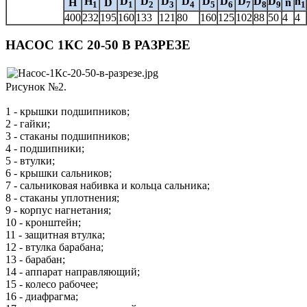
H
D
D
D
D
D
D
D
D
D
n
H
D
n
1
1
2
3
4
5
6
7
8
9
1
400
232
195
160
133
121
80
160
125
102
88
50
4
4
НАСОС 1КС 20-50 В РАЗРЕЗЕ
Рисунок №2.
1 - крышки подшипников;
2 - гайки;
3 - стаканы подшипников;
4 - подшипники;
5 - втулки;
6 - крышки сальников;
7 - сальниковая набивка и кольца сальника;
8 - стаканы уплотнения;
9 - корпус нагнетания;
10 - кронштейн;
11 - защитная втулка;
12 - втулка барабана;
13 - барабан;
14 - аппарат направляющий;
15 - колесо рабочее;
16 - диафрагма;