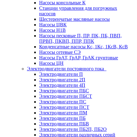
Насосы консольные К
Станции управления для погружных
насосов
Шестеренчатые масляные насосы
Насосы ЦВК
Насосы Н1В
Насосы песковые П, ПР, ПК, ПБ, ПВП,
ПРВП, ПКВП, ППР, ППК
Конденсатные насосы Кс, 1Кс, 1КсВ, КсВ
Насосы сетевые СЭ
Насосы ГрАТ, ГрАР, ГрАК грунтовые
Насосы ЦН
Электродвигатели постоянного тока
Электродвигатели П
Электродвигатели 2П
Электродвигатели 4П
Электродвигатели ПБС
Электродвигатели ПБСТ
Электродвигатели ПС
Электродвигатели ПСТ
Электродвигатели ПМ
Электродвигатели ПБ
Электродвигатели ПБВ
Электродвигатели ПБ2П, ПБ2О
Электродвигатели различных серий