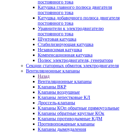
постоянного тока
Катушка главного полюса двигателя
постоянного тока
Катушка добавочного полюса двигателя
постоянного тока
Уравнители к электродвигателю
постоянного тока
Шунтовая катушка
Стабилизирующая катушка
Независимая катушка
Компенсационная катушка
Полюс электродвигателя, генератора
Секции статорных обмоток электродвигателя
Вентиляционные клапаны
Назад
Вентиляционные клапаны
Клапаны ВКР
Клапаны воздушные
Клапаны лепестковые КЛ
Дроссель-клапаны
Клапаны КОп обратные прямоугольные
Клапаны обратные круглые КОк
Клапаны противодымные КДМ
Противопожарные клапаны
Клапаны дымоудаления