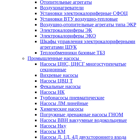
Отопительные агрегаты
Воздухонагреватели
Установки электрокалориферные СФОЦ
Установки ВТУ воздушно-тепловые
Воздушно-отопительные агрегаты типа ЭКР
Электрокалориферы ЭК
Электрокалориферы ЭКО
Шкафы управления электрокалориферными
агрегатами ШУК
Теплообменники базовые ТБЗ
Промышленные насосы
Насосы ЦНС, ЦНСГ многоступенчатые
секционные
Вихревые насосы
Насосы ЦВЦ Т
Фекальные насосы
Насосы НК
Турбонасосы пневматические
Насосы ЛМ линейные
Химические насосы
Погружные дренажные насосы ГНОМ
Насосы ВВН вакуумные водокольцевые
Насосы Нку
Насосы КМ
Насосы Д, 1Д, 4Д двухстороннего входа