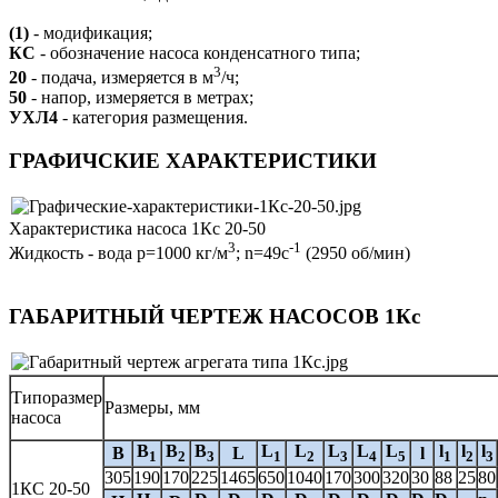
(1)
- модификация;
КС
- обозначение насоса конденсатного типа;
3
20
- подача, измеряется в м
/ч;
50
- напор, измеряется в метрах;
УХЛ4
- категория размещения.
ГРАФИЧСКИЕ ХАРАКТЕРИСТИКИ
Характеристика насоса 1Кс 20-50
3
-1
Жидкость - вода p=1000 кг/м
; n=49с
(2950 об/мин)
ГАБАРИТНЫЙ ЧЕРТЕЖ НАСОСОВ 1Кс
Типоразмер
Размеры, мм
насоса
B
B
B
L
L
L
L
L
l
l
l
B
L
l
1
2
3
1
2
3
4
5
1
2
3
305
190
170
225
1465
650
1040
170
300
320
30
88
25
80
1КС 20-50