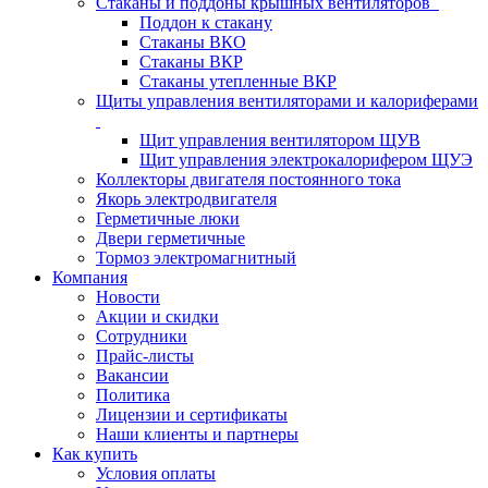
Стаканы и поддоны крышных вентиляторов
Поддон к стакану
Стаканы ВКО
Стаканы ВКР
Стаканы утепленные ВКР
Щиты управления вентиляторами и калориферами
Щит управления вентилятором ЩУВ
Щит управления электрокалорифером ЩУЭ
Коллекторы двигателя постоянного тока
Якорь электродвигателя
Герметичные люки
Двери герметичные
Тормоз электромагнитный
Компания
Новости
Акции и скидки
Сотрудники
Прайс-листы
Вакансии
Политика
Лицензии и сертификаты
Наши клиенты и партнеры
Как купить
Условия оплаты