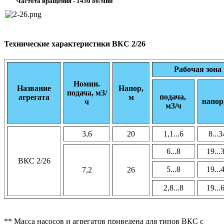
Частота вращения - 1450 об/мин
Технические характеристики ВКС 2/26
Рабочая зона
Номин.
Название
Напор,
подача, м3/
подача,
агрегата
м
напор
ч
м3/ч
3,6
20
1,1...6
8...3
6...8
19...
ВКС 2/26
5...8
19...
7,2
26
2,8...8
19...
** Масса насосов и агрегатов приведена для типов ВКС с