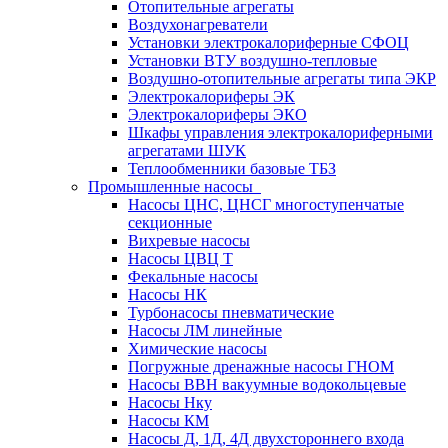
Отопительные агрегаты
Воздухонагреватели
Установки электрокалориферные СФОЦ
Установки ВТУ воздушно-тепловые
Воздушно-отопительные агрегаты типа ЭКР
Электрокалориферы ЭК
Электрокалориферы ЭКО
Шкафы управления электрокалориферными
агрегатами ШУК
Теплообменники базовые ТБЗ
Промышленные насосы
Насосы ЦНС, ЦНСГ многоступенчатые
секционные
Вихревые насосы
Насосы ЦВЦ Т
Фекальные насосы
Насосы НК
Турбонасосы пневматические
Насосы ЛМ линейные
Химические насосы
Погружные дренажные насосы ГНОМ
Насосы ВВН вакуумные водокольцевые
Насосы Нку
Насосы КМ
Насосы Д, 1Д, 4Д двухстороннего входа