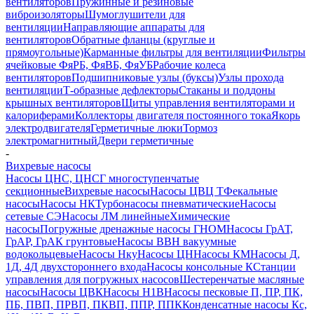
вентиляторов
Пружинные и резиновые
виброизоляторы
Шумоглушители для
вентиляции
Направляющие аппараты для
вентиляторов
Обратные фланцы (круглые и
прямоугольные)
Карманные фильтры для вентиляции
Фильтры
ячейковые ФяРБ, ФяВБ, ФяУБ
Рабочие колеса
вентиляторов
Подшипниковые узлы (буксы)
Узлы прохода
вентиляции
Т-образные дефлекторы
Стаканы и поддоны
крышных вентиляторов
Щиты управления вентиляторами и
калориферами
Коллекторы двигателя постоянного тока
Якорь
электродвигателя
Герметичные люки
Тормоз
электромагнитный
Двери герметичные
-
Вихревые насосы
Насосы ЦНС, ЦНСГ многоступенчатые
секционные
Вихревые насосы
Насосы ЦВЦ Т
Фекальные
насосы
Насосы НК
Турбонасосы пневматические
Насосы
сетевые СЭ
Насосы ЛМ линейные
Химические
насосы
Погружные дренажные насосы ГНОМ
Насосы ГрАТ,
ГрАР, ГрАК грунтовые
Насосы ВВН вакуумные
водокольцевые
Насосы Нку
Насосы ЦН
Насосы КМ
Насосы Д,
1Д, 4Д двухстороннего входа
Насосы консольные К
Станции
управления для погружных насосов
Шестеренчатые масляные
насосы
Насосы ЦВК
Насосы Н1В
Насосы песковые П, ПР, ПК,
ПБ, ПВП, ПРВП, ПКВП, ППР, ППК
Конденсатные насосы Кс,