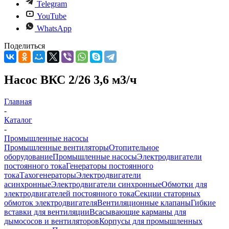
Telegram
YouTube
WhatsApp
Поделиться
Насос ВКС 2/26 3,6 м3/ч
Главная
-
Каталог
-
Промышленные насосы
Промышленные вентиляторы
Отопительное
оборудование
Промышленные насосы
Электродвигатели
постоянного тока
Генераторы постоянного
тока
Тахогенераторы
Электродвигатели
асинхронные
Электродвигатели синхронные
Обмотки для
электродвигателей постоянного тока
Секции статорных
обмоток электродвигателя
Вентиляционные клапаны
Гибкие
вставки для вентиляции
Всасывающие карманы для
дымососов и вентиляторов
Корпусы для промышленных