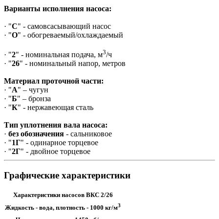
Варианты исполнения насоса:
· "
С
" - самовсасывающий насос
· "
О
" - обогреваемый/охлаждаемый
3
· "
2
" - номинальная подача, м
/ч
· "
26
" - номинальный напор, метров
Материал проточной части:
· "
А
" – чугун
· "
Б
" – бронза
· "
К
" - нержавеющая сталь
Тип уплотнения вала насоса:
·
без обозначения
- сальниковое
· "
1Г
" - одинарное торцевое
· "
2Г
" - двойное торцевое
Графические характеристики
Характеристики насосов ВКС 2/26
3
Жидкость - вода, плотность - 1000 кг/м