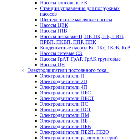
Насосы консольные К
Станции управления для погружных
насосов
Шестеренчатые масляные насосы
Насосы ЦВК
Насосы Н1В
Насосы песковые П, ПР, ПК, ПБ, ПВП,
ПРВП, ПКВП, ППР, ППК
Конденсатные насосы Кс, 1Кс, 1КсВ, КсВ
Насосы сетевые СЭ
Насосы ГрАТ, ГрАР, ГрАК грунтовые
Насосы ЦН
Электродвигатели постоянного тока
Электродвигатели П
Электродвигатели 2П
Электродвигатели 4П
Электродвигатели ПБС
Электродвигатели ПБСТ
Электродвигатели ПС
Электродвигатели ПСТ
Электродвигатели ПМ
Электродвигатели ПБ
Электродвигатели ПБВ
Электродвигатели ПБ2П, ПБ2О
Электродвигатели различных серий