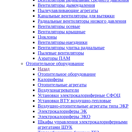
Вентиляторы дымоудаления
Пылеулавливающие агрегаты
Канальные вентиляторы для вытяжки
Радиальные вентиляторы низкого давления
Вентиляторы осевые
Вентиляторы крышные
Циклоны
Вентиляторы-наездники
Вентиляторы улитка радиальные
Пылевые вентиляторы
Аэраторы ПАМ
Отопительное оборудование
Назад
Отопительное оборудование
Калориферы
Отопительные агрегаты
Воздухонагреватели
Установки электрокалориферные СФОЦ
Установки ВТУ воздушно-тепловые
Воздушно-отопительные агрегаты типа ЭКР
Электрокалориферы ЭК
Электрокалориферы ЭКО
Шкафы управления электрокалориферными
агрегатами ШУК