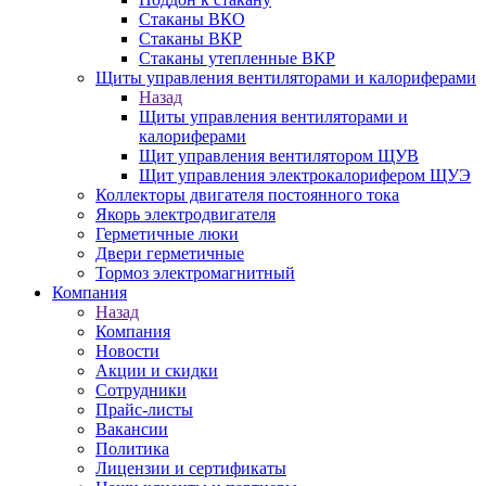
Стаканы ВКО
Стаканы ВКР
Стаканы утепленные ВКР
Щиты управления вентиляторами и калориферами
Назад
Щиты управления вентиляторами и
калориферами
Щит управления вентилятором ЩУВ
Щит управления электрокалорифером ЩУЭ
Коллекторы двигателя постоянного тока
Якорь электродвигателя
Герметичные люки
Двери герметичные
Тормоз электромагнитный
Компания
Назад
Компания
Новости
Акции и скидки
Сотрудники
Прайс-листы
Вакансии
Политика
Лицензии и сертификаты