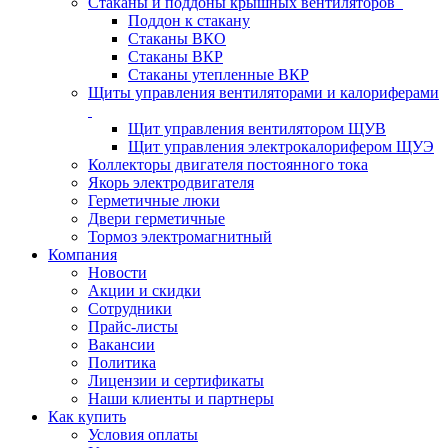
Стаканы и поддоны крышных вентиляторов
Поддон к стакану
Стаканы ВКО
Стаканы ВКР
Стаканы утепленные ВКР
Щиты управления вентиляторами и калориферами
Щит управления вентилятором ЩУВ
Щит управления электрокалорифером ЩУЭ
Коллекторы двигателя постоянного тока
Якорь электродвигателя
Герметичные люки
Двери герметичные
Тормоз электромагнитный
Компания
Новости
Акции и скидки
Сотрудники
Прайс-листы
Вакансии
Политика
Лицензии и сертификаты
Наши клиенты и партнеры
Как купить
Условия оплаты