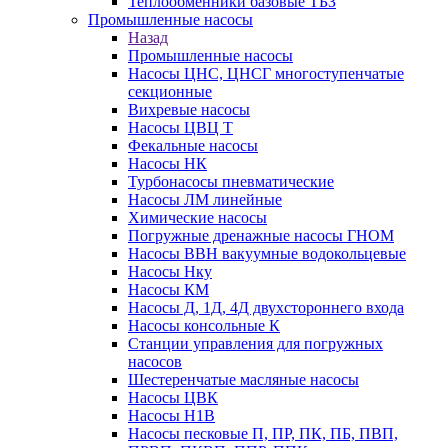
Теплообменники базовые ТБЗ
Промышленные насосы
Назад
Промышленные насосы
Насосы ЦНС, ЦНСГ многоступенчатые
секционные
Вихревые насосы
Насосы ЦВЦ Т
Фекальные насосы
Насосы НК
Турбонасосы пневматические
Насосы ЛМ линейные
Химические насосы
Погружные дренажные насосы ГНОМ
Насосы ВВН вакуумные водокольцевые
Насосы Нку
Насосы КМ
Насосы Д, 1Д, 4Д двухстороннего входа
Насосы консольные К
Станции управления для погружных
насосов
Шестеренчатые масляные насосы
Насосы ЦВК
Насосы Н1В
Насосы песковые П, ПР, ПК, ПБ, ПВП,