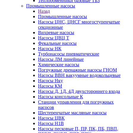
Теплообменники базовые ТБЗ
Промышленные насосы
Назад
Промышленные насосы
Насосы ЦНС, ЦНСГ многоступенчатые
секционные
Вихревые насосы
Насосы ЦВЦ Т
Фекальные насосы
Насосы НК
Турбонасосы пневматические
Насосы ЛМ линейные
Химические насосы
Погружные дренажные насосы ГНОМ
Насосы ВВН вакуумные водокольцевые
Насосы Нку
Насосы КМ
Насосы Д, 1Д, 4Д двухстороннего входа
Насосы консольные К
Станции управления для погружных
насосов
Шестеренчатые масляные насосы
Насосы ЦВК
Насосы Н1В
Насосы песковые П, ПР, ПК, ПБ, ПВП,