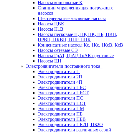
Насосы консольные К
Станции управления для погружных
насосов
Шестеренчатые масляные насосы
Насосы ЦВК
Насосы Н1В
Насосы песковые П, ПР, ПК, ПБ, ПВП,
ПРВП, ПКВП, ППР, ППК
Конденсатные насосы Кс, 1Кс, 1КсВ, КсВ
Насосы сетевые СЭ
Насосы ГрАТ, ГрАР, ГрАК грунтовые
Насосы ЦН
Электродвигатели постоянного тока
Электродвигатели П
Электродвигатели 2П
Электродвигатели 4П
Электродвигатели ПБС
Электродвигатели ПБСТ
Электродвигатели ПС
Электродвигатели ПСТ
Электродвигатели ПМ
Электродвигатели ПБ
Электродвигатели ПБВ
Электродвигатели ПБ2П, ПБ2О
Электродвигатели различных серий