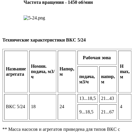
Частота вращения - 1450 об/мин
Технические характеристики ВКС 5/24
Рабочая зона
Номин.
Н
Название
Напор,
подача, м3/
max,
агрегата
м
подача,
напор,
ч
м
м3/ч
м
13...18,5
21...43
ВКС 5/24
18
24
4
9...18,5
21...67
** Масса насосов и агрегатов приведена для типов ВКС с