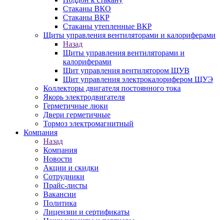
Стаканы ВКО
Стаканы ВКР
Стаканы утепленные ВКР
Щиты управления вентиляторами и калориферами
Назад
Щиты управления вентиляторами и
калориферами
Щит управления вентилятором ЩУВ
Щит управления электрокалорифером ЩУЭ
Коллекторы двигателя постоянного тока
Якорь электродвигателя
Герметичные люки
Двери герметичные
Тормоз электромагнитный
Компания
Назад
Компания
Новости
Акции и скидки
Сотрудники
Прайс-листы
Вакансии
Политика
Лицензии и сертификаты