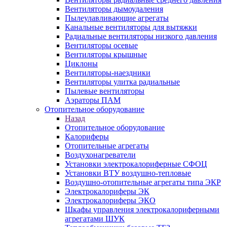
Вентиляторы дымоудаления
Пылеулавливающие агрегаты
Канальные вентиляторы для вытяжки
Радиальные вентиляторы низкого давления
Вентиляторы осевые
Вентиляторы крышные
Циклоны
Вентиляторы-наездники
Вентиляторы улитка радиальные
Пылевые вентиляторы
Аэраторы ПАМ
Отопительное оборудование
Назад
Отопительное оборудование
Калориферы
Отопительные агрегаты
Воздухонагреватели
Установки электрокалориферные СФОЦ
Установки ВТУ воздушно-тепловые
Воздушно-отопительные агрегаты типа ЭКР
Электрокалориферы ЭК
Электрокалориферы ЭКО
Шкафы управления электрокалориферными
агрегатами ШУК