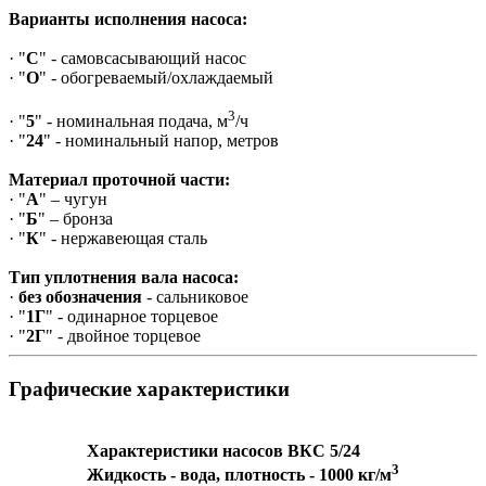
Варианты исполнения насоса:
· "
С
" - самовсасывающий насос
· "
О
" - обогреваемый/охлаждаемый
3
· "
5
" - номинальная подача, м
/ч
· "
24
" - номинальный напор, метров
Материал проточной части:
· "
А
" – чугун
· "
Б
" – бронза
· "
К
" - нержавеющая сталь
Тип уплотнения вала насоса:
·
без обозначения
- сальниковое
· "
1Г
" - одинарное торцевое
· "
2Г
" - двойное торцевое
Графические характеристики
Характеристики насосов ВКС 5/24
3
Жидкость - вода, плотность - 1000 кг/м