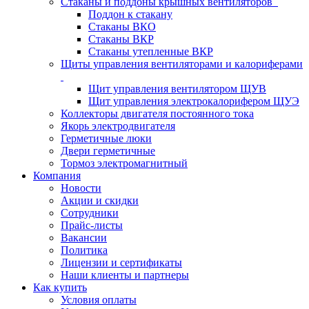
Стаканы и поддоны крышных вентиляторов
Поддон к стакану
Стаканы ВКО
Стаканы ВКР
Стаканы утепленные ВКР
Щиты управления вентиляторами и калориферами
Щит управления вентилятором ЩУВ
Щит управления электрокалорифером ЩУЭ
Коллекторы двигателя постоянного тока
Якорь электродвигателя
Герметичные люки
Двери герметичные
Тормоз электромагнитный
Компания
Новости
Акции и скидки
Сотрудники
Прайс-листы
Вакансии
Политика
Лицензии и сертификаты
Наши клиенты и партнеры
Как купить
Условия оплаты