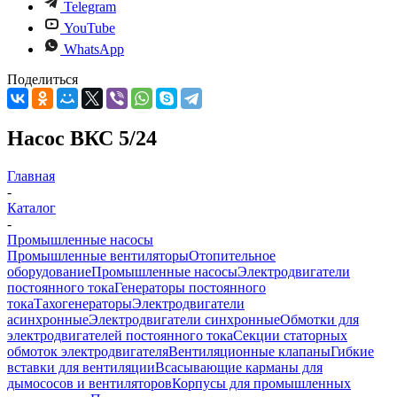
Telegram
YouTube
WhatsApp
Поделиться
Насос ВКС 5/24
Главная
-
Каталог
-
Промышленные насосы
Промышленные вентиляторы
Отопительное
оборудование
Промышленные насосы
Электродвигатели
постоянного тока
Генераторы постоянного
тока
Тахогенераторы
Электродвигатели
асинхронные
Электродвигатели синхронные
Обмотки для
электродвигателей постоянного тока
Секции статорных
обмоток электродвигателя
Вентиляционные клапаны
Гибкие
вставки для вентиляции
Всасывающие карманы для
дымососов и вентиляторов
Корпусы для промышленных