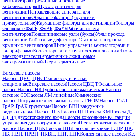
вентиляторов
Пружинные и резиновые
виброизоляторы
Шумоглушители для
вентиляции
Направляющие аппараты для
вентиляторов
Обратные фланцы (круглые и
прямоугольные)
Карманные фильтры для вентиляции
Фильтры
ячейковые ФяРБ, ФяВБ, ФяУБ
Рабочие колеса
вентиляторов
Подшипниковые узлы (буксы)
Узлы прохода
вентиляции
Т-образные дефлекторы
Стаканы и поддоны
крышных вентиляторов
Щиты управления вентиляторами и
калориферами
Коллекторы двигателя постоянного тока
Якорь
электродвигателя
Герметичные люки
Тормоз
электромагнитный
Двери герметичные
-
Вихревые насосы
Насосы ЦНС, ЦНСГ многоступенчатые
секционные
Вихревые насосы
Насосы ЦВЦ Т
Фекальные
насосы
Насосы НК
Турбонасосы пневматические
Насосы
сетевые СЭ
Насосы ЛМ линейные
Химические
насосы
Погружные дренажные насосы ГНОМ
Насосы ГрАТ,
ГрАР, ГрАК грунтовые
Насосы ВВН вакуумные
водокольцевые
Насосы Нку
Насосы ЦН
Насосы КМ
Насосы Д,
1Д, 4Д двухстороннего входа
Насосы консольные К
Станции
управления для погружных насосов
Шестеренчатые масляные
насосы
Насосы ЦВК
Насосы Н1В
Насосы песковые П, ПР, ПК,
ПБ, ПВП, ПРВП, ПКВП, ППР, ППК
Конденсатные насосы Кс,