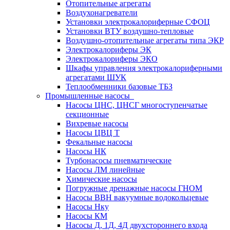
Отопительные агрегаты
Воздухонагреватели
Установки электрокалориферные СФОЦ
Установки ВТУ воздушно-тепловые
Воздушно-отопительные агрегаты типа ЭКР
Электрокалориферы ЭК
Электрокалориферы ЭКО
Шкафы управления электрокалориферными
агрегатами ШУК
Теплообменники базовые ТБЗ
Промышленные насосы
Насосы ЦНС, ЦНСГ многоступенчатые
секционные
Вихревые насосы
Насосы ЦВЦ Т
Фекальные насосы
Насосы НК
Турбонасосы пневматические
Насосы ЛМ линейные
Химические насосы
Погружные дренажные насосы ГНОМ
Насосы ВВН вакуумные водокольцевые
Насосы Нку
Насосы КМ
Насосы Д, 1Д, 4Д двухстороннего входа