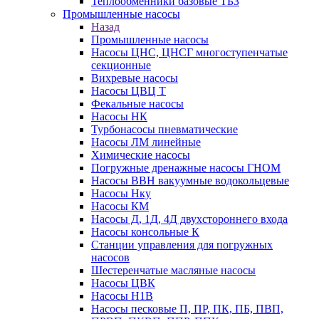
Теплообменники базовые ТБЗ
Промышленные насосы
Назад
Промышленные насосы
Насосы ЦНС, ЦНСГ многоступенчатые
секционные
Вихревые насосы
Насосы ЦВЦ Т
Фекальные насосы
Насосы НК
Турбонасосы пневматические
Насосы ЛМ линейные
Химические насосы
Погружные дренажные насосы ГНОМ
Насосы ВВН вакуумные водокольцевые
Насосы Нку
Насосы КМ
Насосы Д, 1Д, 4Д двухстороннего входа
Насосы консольные К
Станции управления для погружных
насосов
Шестеренчатые масляные насосы
Насосы ЦВК
Насосы Н1В
Насосы песковые П, ПР, ПК, ПБ, ПВП,