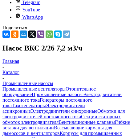
Telegram
YouTube
WhatsApp
Поделиться
Насос ВКС 2/26 7,2 м3/ч
Главная
-
Каталог
-
Промышленные насосы
Промышленные вентиляторы
Отопительное
оборудование
Промышленные насосы
Электродвигатели
постоянного тока
Генераторы постоянного
тока
Тахогенераторы
Электродвигатели
асинхронные
Электродвигатели синхронные
Обмотки для
электродвигателей постоянного тока
Секции статорных
обмоток электродвигателя
Вентиляционные клапаны
Гибкие
вставки для вентиляции
Всасывающие карманы для
дымососов и вентиляторов
Корпусы для промышленных