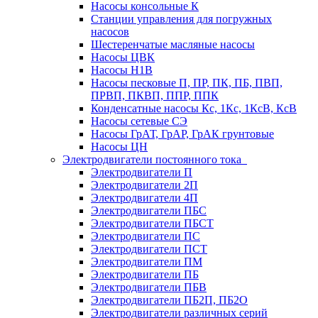
Насосы консольные К
Станции управления для погружных
насосов
Шестеренчатые масляные насосы
Насосы ЦВК
Насосы Н1В
Насосы песковые П, ПР, ПК, ПБ, ПВП,
ПРВП, ПКВП, ППР, ППК
Конденсатные насосы Кс, 1Кс, 1КсВ, КсВ
Насосы сетевые СЭ
Насосы ГрАТ, ГрАР, ГрАК грунтовые
Насосы ЦН
Электродвигатели постоянного тока
Электродвигатели П
Электродвигатели 2П
Электродвигатели 4П
Электродвигатели ПБС
Электродвигатели ПБСТ
Электродвигатели ПС
Электродвигатели ПСТ
Электродвигатели ПМ
Электродвигатели ПБ
Электродвигатели ПБВ
Электродвигатели ПБ2П, ПБ2О
Электродвигатели различных серий