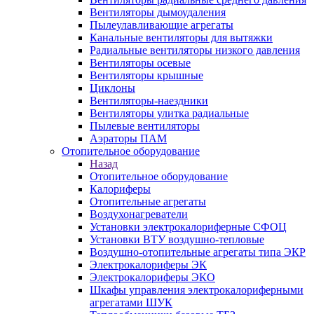
Вентиляторы дымоудаления
Пылеулавливающие агрегаты
Канальные вентиляторы для вытяжки
Радиальные вентиляторы низкого давления
Вентиляторы осевые
Вентиляторы крышные
Циклоны
Вентиляторы-наездники
Вентиляторы улитка радиальные
Пылевые вентиляторы
Аэраторы ПАМ
Отопительное оборудование
Назад
Отопительное оборудование
Калориферы
Отопительные агрегаты
Воздухонагреватели
Установки электрокалориферные СФОЦ
Установки ВТУ воздушно-тепловые
Воздушно-отопительные агрегаты типа ЭКР
Электрокалориферы ЭК
Электрокалориферы ЭКО
Шкафы управления электрокалориферными
агрегатами ШУК