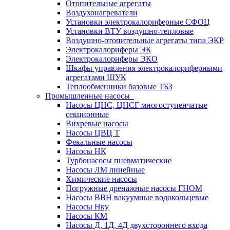
Отопительные агрегаты
Воздухонагреватели
Установки электрокалориферные СФОЦ
Установки ВТУ воздушно-тепловые
Воздушно-отопительные агрегаты типа ЭКР
Электрокалориферы ЭК
Электрокалориферы ЭКО
Шкафы управления электрокалориферными
агрегатами ШУК
Теплообменники базовые ТБЗ
Промышленные насосы
Насосы ЦНС, ЦНСГ многоступенчатые
секционные
Вихревые насосы
Насосы ЦВЦ Т
Фекальные насосы
Насосы НК
Турбонасосы пневматические
Насосы ЛМ линейные
Химические насосы
Погружные дренажные насосы ГНОМ
Насосы ВВН вакуумные водокольцевые
Насосы Нку
Насосы КМ
Насосы Д, 1Д, 4Д двухстороннего входа