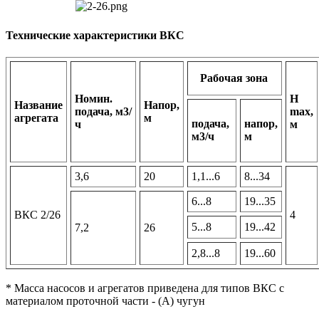
Технические характеристики ВКС
Рабочая зона
Номин.
Н
Название
Напор,
подача, м3/
max,
агрегата
м
подача,
напор,
ч
м
м3/ч
м
3,6
20
1,1...6
8...34
6...8
19...35
ВКС 2/26
4
5...8
19...42
7,2
26
2,8...8
19...60
* Масса насосов и агрегатов приведена для типов ВКС с
материалом проточной части - (А) чугун