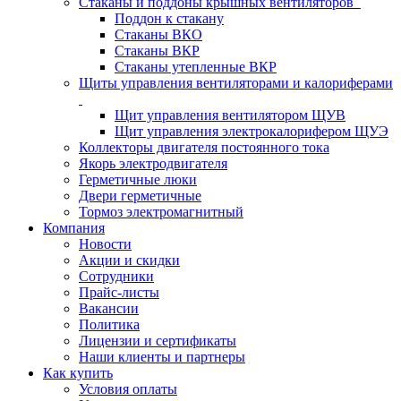
Стаканы и поддоны крышных вентиляторов
Поддон к стакану
Стаканы ВКО
Стаканы ВКР
Стаканы утепленные ВКР
Щиты управления вентиляторами и калориферами
Щит управления вентилятором ЩУВ
Щит управления электрокалорифером ЩУЭ
Коллекторы двигателя постоянного тока
Якорь электродвигателя
Герметичные люки
Двери герметичные
Тормоз электромагнитный
Компания
Новости
Акции и скидки
Сотрудники
Прайс-листы
Вакансии
Политика
Лицензии и сертификаты
Наши клиенты и партнеры
Как купить
Условия оплаты