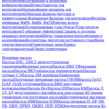
вентиляторов
Пружинные и резиновые
виброизоляторы
Шумоглушители для
вентиляции
Направляющие аппараты для
вентиляторов
Обратные фланцы (круглые и
прямоугольные)
Карманные фильтры для вентиляции
Фильтры
ячейковые ФяРБ, ФяВБ, ФяУБ
Рабочие колеса
вентиляторов
Подшипниковые узлы (буксы)
Узлы прохода
вентиляции
Т-образные дефлекторы
Стаканы и поддоны
крышных вентиляторов
Щиты управления вентиляторами и
калориферами
Коллекторы двигателя постоянного тока
Якорь
электродвигателя
Герметичные люки
Тормоз
электромагнитный
Двери герметичные
-
Вихревые насосы
Насосы ЦНС, ЦНСГ многоступенчатые
секционные
Вихревые насосы
Насосы ЦВЦ Т
Фекальные
насосы
Насосы НК
Турбонасосы пневматические
Насосы
сетевые СЭ
Насосы ЛМ линейные
Химические
насосы
Погружные дренажные насосы ГНОМ
Насосы ГрАТ,
ГрАР, ГрАК грунтовые
Насосы ВВН вакуумные
водокольцевые
Насосы Нку
Насосы ЦН
Насосы КМ
Насосы Д,
1Д, 4Д двухстороннего входа
Насосы консольные К
Станции
управления для погружных насосов
Шестеренчатые масляные
насосы
Насосы ЦВК
Насосы Н1В
Насосы песковые П, ПР, ПК,
ПБ, ПВП, ПРВП, ПКВП, ППР, ППК
Конденсатные насосы Кс,