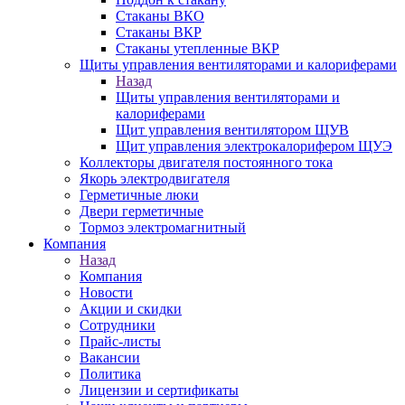
Стаканы ВКО
Стаканы ВКР
Стаканы утепленные ВКР
Щиты управления вентиляторами и калориферами
Назад
Щиты управления вентиляторами и
калориферами
Щит управления вентилятором ЩУВ
Щит управления электрокалорифером ЩУЭ
Коллекторы двигателя постоянного тока
Якорь электродвигателя
Герметичные люки
Двери герметичные
Тормоз электромагнитный
Компания
Назад
Компания
Новости
Акции и скидки
Сотрудники
Прайс-листы
Вакансии
Политика
Лицензии и сертификаты