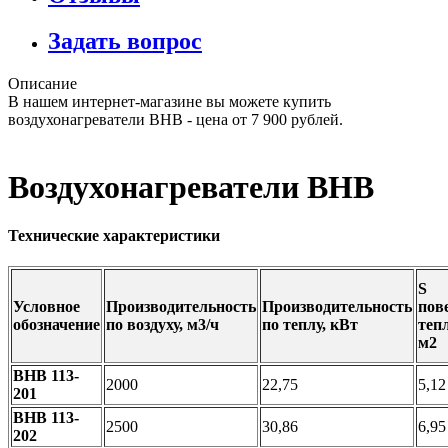
Задать вопрос
Описание
В нашем интернет-магазине вы можете купить
воздухонагреватели ВНВ - цена от 7 900 рублей.
Воздухонагреватели ВНВ
Технические характеристики
S
Условное
Производительность
Производительность
пов
обозначение
по воздуху, м3/ч
по теплу, кВт
теп
м2
ВНВ 113-
2000
22,75
5,12
201
ВНВ 113-
2500
30,86
6,95
202