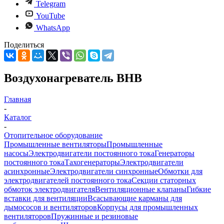
Telegram
YouTube
WhatsApp
Поделиться
Воздухонагреватель ВНВ
Главная
-
Каталог
-
Отопительное оборудование
Промышленные вентиляторы
Промышленные
насосы
Электродвигатели постоянного тока
Генераторы
постоянного тока
Тахогенераторы
Электродвигатели
асинхронные
Электродвигатели синхронные
Обмотки для
электродвигателей постоянного тока
Секции статорных
обмоток электродвигателя
Вентиляционные клапаны
Гибкие
вставки для вентиляции
Всасывающие карманы для
дымососов и вентиляторов
Корпусы для промышленных
вентиляторов
Пружинные и резиновые