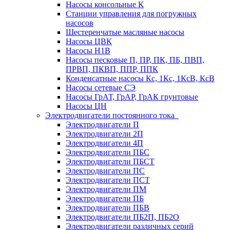
Насосы консольные К
Станции управления для погружных
насосов
Шестеренчатые масляные насосы
Насосы ЦВК
Насосы Н1В
Насосы песковые П, ПР, ПК, ПБ, ПВП,
ПРВП, ПКВП, ППР, ППК
Конденсатные насосы Кс, 1Кс, 1КсВ, КсВ
Насосы сетевые СЭ
Насосы ГрАТ, ГрАР, ГрАК грунтовые
Насосы ЦН
Электродвигатели постоянного тока
Электродвигатели П
Электродвигатели 2П
Электродвигатели 4П
Электродвигатели ПБС
Электродвигатели ПБСТ
Электродвигатели ПС
Электродвигатели ПСТ
Электродвигатели ПМ
Электродвигатели ПБ
Электродвигатели ПБВ
Электродвигатели ПБ2П, ПБ2О
Электродвигатели различных серий