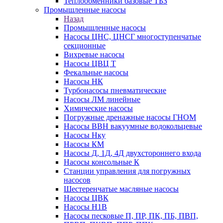
Теплообменники базовые ТБЗ
Промышленные насосы
Назад
Промышленные насосы
Насосы ЦНС, ЦНСГ многоступенчатые
секционные
Вихревые насосы
Насосы ЦВЦ Т
Фекальные насосы
Насосы НК
Турбонасосы пневматические
Насосы ЛМ линейные
Химические насосы
Погружные дренажные насосы ГНОМ
Насосы ВВН вакуумные водокольцевые
Насосы Нку
Насосы КМ
Насосы Д, 1Д, 4Д двухстороннего входа
Насосы консольные К
Станции управления для погружных
насосов
Шестеренчатые масляные насосы
Насосы ЦВК
Насосы Н1В
Насосы песковые П, ПР, ПК, ПБ, ПВП,