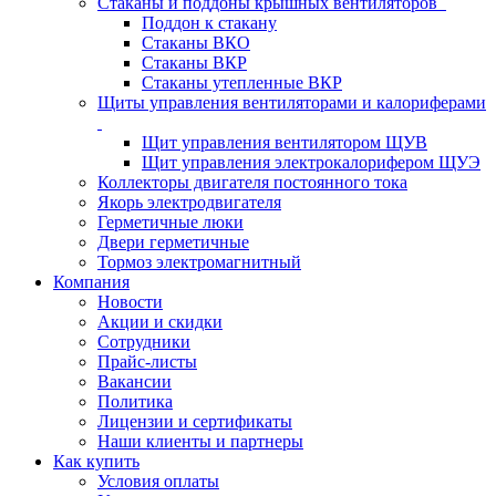
Стаканы и поддоны крышных вентиляторов
Поддон к стакану
Стаканы ВКО
Стаканы ВКР
Стаканы утепленные ВКР
Щиты управления вентиляторами и калориферами
Щит управления вентилятором ЩУВ
Щит управления электрокалорифером ЩУЭ
Коллекторы двигателя постоянного тока
Якорь электродвигателя
Герметичные люки
Двери герметичные
Тормоз электромагнитный
Компания
Новости
Акции и скидки
Сотрудники
Прайс-листы
Вакансии
Политика
Лицензии и сертификаты
Наши клиенты и партнеры
Как купить
Условия оплаты