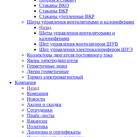
Стаканы ВКО
Стаканы ВКР
Стаканы утепленные ВКР
Щиты управления вентиляторами и калориферами
Назад
Щиты управления вентиляторами и
калориферами
Щит управления вентилятором ЩУВ
Щит управления электрокалорифером ЩУЭ
Коллекторы двигателя постоянного тока
Якорь электродвигателя
Герметичные люки
Двери герметичные
Тормоз электромагнитный
Компания
Назад
Компания
Новости
Акции и скидки
Сотрудники
Прайс-листы
Вакансии
Политика
Лицензии и сертификаты