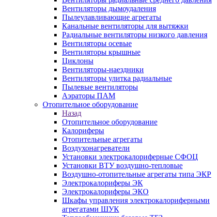
Вентиляторы дымоудаления
Пылеулавливающие агрегаты
Канальные вентиляторы для вытяжки
Радиальные вентиляторы низкого давления
Вентиляторы осевые
Вентиляторы крышные
Циклоны
Вентиляторы-наездники
Вентиляторы улитка радиальные
Пылевые вентиляторы
Аэраторы ПАМ
Отопительное оборудование
Назад
Отопительное оборудование
Калориферы
Отопительные агрегаты
Воздухонагреватели
Установки электрокалориферные СФОЦ
Установки ВТУ воздушно-тепловые
Воздушно-отопительные агрегаты типа ЭКР
Электрокалориферы ЭК
Электрокалориферы ЭКО
Шкафы управления электрокалориферными
агрегатами ШУК