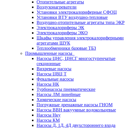
Отопительные агрегаты
Воздухонагреватели
Установки электрокалориферные СФОЦ
Установки ВТУ воздушно-тепловые
Воздушно-отопительные агрегаты типа ЭКР
Электрокалориферы ЭК
Электрокалориферы ЭКО
Шкафы управления электрокалориферными
агрегатами ШУК
Теплообменники базовые ТБЗ
Промышленные насосы
Насосы ЦНС, ЦНСГ многоступенчатые
секционные
Вихревые насосы
Насосы ЦВЦ Т
Фекальные насосы
Насосы НК
Турбонасосы пневматические
Насосы ЛМ линейные
Химические насосы
Погружные дренажные насосы ГНОМ
Насосы ВВН вакуумные водокольцевые
Насосы Нку
Насосы КМ
Насосы Д, 1Д, 4Д двухстороннего входа