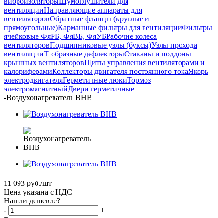
виброизоляторы
Шумоглушители для
вентиляции
Направляющие аппараты для
вентиляторов
Обратные фланцы (круглые и
прямоугольные)
Карманные фильтры для вентиляции
Фильтры
ячейковые ФяРБ, ФяВБ, ФяУБ
Рабочие колеса
вентиляторов
Подшипниковые узлы (буксы)
Узлы прохода
вентиляции
Т-образные дефлекторы
Стаканы и поддоны
крышных вентиляторов
Щиты управления вентиляторами и
калориферами
Коллекторы двигателя постоянного тока
Якорь
электродвигателя
Герметичные люки
Тормоз
электромагнитный
Двери герметичные
-
Воздухонагреватель ВНВ
11 093
руб.
/шт
Цена указана с НДС
Нашли дешевле?
-
+