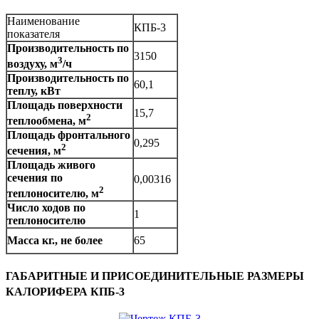
Наименование
КПБ-3
показателя
Производительность по
3150
3
воздуху, м
/ч
Производительность по
60,1
теплу, кВт
Площадь поверхности
15,7
2
теплообмена, м
Площадь фронтального
0,295
2
сечения, м
Площадь живого
сечения по
0,00316
2
теплоносителю, м
Число ходов по
1
теплоносителю
Масса кг., не более
65
ГАБАРИТНЫЕ И ПРИСОЕДИНИТЕЛЬНЫЕ РАЗМЕРЫ
КАЛОРИФЕРА КПБ-3