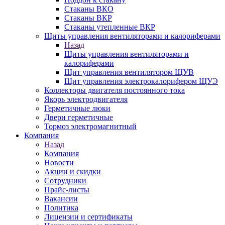
Стаканы ВКО
Стаканы ВКР
Стаканы утепленные ВКР
Щиты управления вентиляторами и калориферами
Назад
Щиты управления вентиляторами и
калориферами
Щит управления вентилятором ЩУВ
Щит управления электрокалорифером ЩУЭ
Коллекторы двигателя постоянного тока
Якорь электродвигателя
Герметичные люки
Двери герметичные
Тормоз электромагнитный
Компания
Назад
Компания
Новости
Акции и скидки
Сотрудники
Прайс-листы
Вакансии
Политика
Лицензии и сертификаты