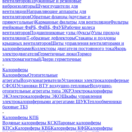
вентиляторов
Пружинные и резиновые
виброизоляторы
Шумоглушители для
вентиляции
Направляющие аппараты для
вентиляторов
Обратные фланцы (круглые и
прямоугольные)
Карманные фильтры для вентиляции
Фильтры
ячейковые ФяРБ, ФяВБ, ФяУБ
Рабочие колеса
вентиляторов
Подшипниковые узлы (буксы)
Узлы прохода
вентиляции
Т-образные дефлекторы
Стаканы и поддоны
крышных вентиляторов
Щиты управления вентиляторами и
калориферами
Коллекторы двигателя постоянного тока
Якорь
электродвигателя
Герметичные люки
Тормоз
электромагнитный
Двери герметичные
-
Калориферы
Калориферы
Отопительные
агрегаты
Воздухонагреватели
Установки электрокалориферные
СФОЦ
Установки ВТУ воздушно-тепловые
Воздушно-
отопительные агрегаты типа ЭКР
Электрокалориферы
ЭК
Электрокалориферы ЭКО
Шкафы управления
электрокалориферными агрегатами ШУК
Теплообменники
базовые ТБЗ
-
Калориферы КПБ
Водяные калориферы КСК
Паровые калориферы
КПСк
Калориферы КВБ
Калориферы КФБ
Калориферы