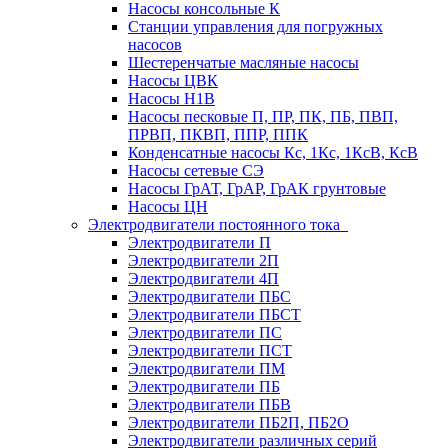
Насосы консольные К
Станции управления для погружных
насосов
Шестеренчатые масляные насосы
Насосы ЦВК
Насосы Н1В
Насосы песковые П, ПР, ПК, ПБ, ПВП,
ПРВП, ПКВП, ППР, ППК
Конденсатные насосы Кс, 1Кс, 1КсВ, КсВ
Насосы сетевые СЭ
Насосы ГрАТ, ГрАР, ГрАК грунтовые
Насосы ЦН
Электродвигатели постоянного тока
Электродвигатели П
Электродвигатели 2П
Электродвигатели 4П
Электродвигатели ПБС
Электродвигатели ПБСТ
Электродвигатели ПС
Электродвигатели ПСТ
Электродвигатели ПМ
Электродвигатели ПБ
Электродвигатели ПБВ
Электродвигатели ПБ2П, ПБ2О
Электродвигатели различных серий