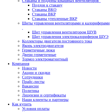
Стаканы и поддоны крышных вентиляторов
Поддон к стакану
Стаканы ВКО
Стаканы ВКР
Стаканы утепленные ВКР
Щиты управления вентиляторами и калориферами
Щит управления вентилятором ЩУВ
Щит управления электрокалорифером ЩУЭ
Коллекторы двигателя постоянного тока
Якорь электродвигателя
Герметичные люки
Двери герметичные
Тормоз электромагнитный
Компания
Новости
Акции и скидки
Сотрудники
Прайс-листы
Вакансии
Политика
Лицензии и сертификаты
Наши клиенты и партнеры
Как купить
Условия оплаты