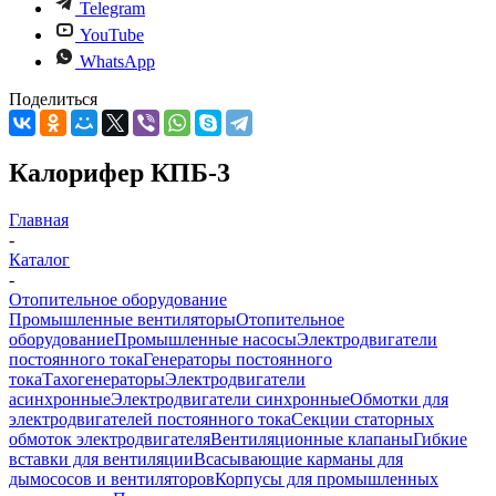
Telegram
YouTube
WhatsApp
Поделиться
Калорифер КПБ-3
Главная
-
Каталог
-
Отопительное оборудование
Промышленные вентиляторы
Отопительное
оборудование
Промышленные насосы
Электродвигатели
постоянного тока
Генераторы постоянного
тока
Тахогенераторы
Электродвигатели
асинхронные
Электродвигатели синхронные
Обмотки для
электродвигателей постоянного тока
Секции статорных
обмоток электродвигателя
Вентиляционные клапаны
Гибкие
вставки для вентиляции
Всасывающие карманы для
дымососов и вентиляторов
Корпусы для промышленных