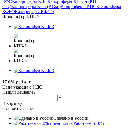
КФС
Калориферы КВС
Калориферы КП-Сн (КП-
Скс)
Калориферы КСн (КСкс)
Калориферы КПС
Калориферы
КФБО
Калориферы КФСО
-
Калорифер КПБ-3
17 061
руб.
/шт
Цена указана с НДС
Нашли дешевле?
-
+
В корзину
Оставить заявку
Сделано в России
Работаем от 0%