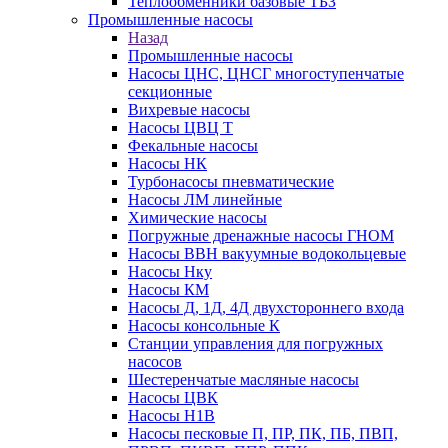
Теплообменники базовые ТБЗ
Промышленные насосы
Назад
Промышленные насосы
Насосы ЦНС, ЦНСГ многоступенчатые
секционные
Вихревые насосы
Насосы ЦВЦ Т
Фекальные насосы
Насосы НК
Турбонасосы пневматические
Насосы ЛМ линейные
Химические насосы
Погружные дренажные насосы ГНОМ
Насосы ВВН вакуумные водокольцевые
Насосы Нку
Насосы КМ
Насосы Д, 1Д, 4Д двухстороннего входа
Насосы консольные К
Станции управления для погружных
насосов
Шестеренчатые масляные насосы
Насосы ЦВК
Насосы Н1В
Насосы песковые П, ПР, ПК, ПБ, ПВП,