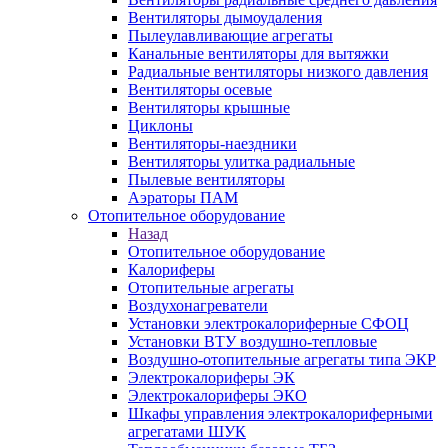
Вентиляторы дымоудаления
Пылеулавливающие агрегаты
Канальные вентиляторы для вытяжки
Радиальные вентиляторы низкого давления
Вентиляторы осевые
Вентиляторы крышные
Циклоны
Вентиляторы-наездники
Вентиляторы улитка радиальные
Пылевые вентиляторы
Аэраторы ПАМ
Отопительное оборудование
Назад
Отопительное оборудование
Калориферы
Отопительные агрегаты
Воздухонагреватели
Установки электрокалориферные СФОЦ
Установки ВТУ воздушно-тепловые
Воздушно-отопительные агрегаты типа ЭКР
Электрокалориферы ЭК
Электрокалориферы ЭКО
Шкафы управления электрокалориферными
агрегатами ШУК