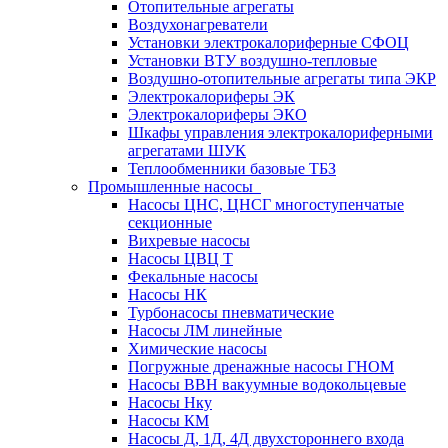
Отопительные агрегаты
Воздухонагреватели
Установки электрокалориферные СФОЦ
Установки ВТУ воздушно-тепловые
Воздушно-отопительные агрегаты типа ЭКР
Электрокалориферы ЭК
Электрокалориферы ЭКО
Шкафы управления электрокалориферными
агрегатами ШУК
Теплообменники базовые ТБЗ
Промышленные насосы
Насосы ЦНС, ЦНСГ многоступенчатые
секционные
Вихревые насосы
Насосы ЦВЦ Т
Фекальные насосы
Насосы НК
Турбонасосы пневматические
Насосы ЛМ линейные
Химические насосы
Погружные дренажные насосы ГНОМ
Насосы ВВН вакуумные водокольцевые
Насосы Нку
Насосы КМ
Насосы Д, 1Д, 4Д двухстороннего входа