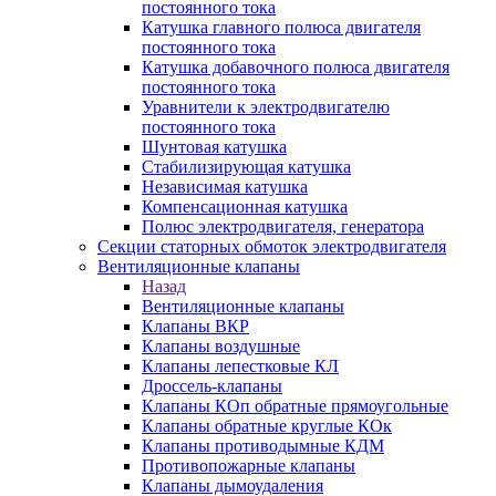
постоянного тока
Катушка главного полюса двигателя
постоянного тока
Катушка добавочного полюса двигателя
постоянного тока
Уравнители к электродвигателю
постоянного тока
Шунтовая катушка
Стабилизирующая катушка
Независимая катушка
Компенсационная катушка
Полюс электродвигателя, генератора
Секции статорных обмоток электродвигателя
Вентиляционные клапаны
Назад
Вентиляционные клапаны
Клапаны ВКР
Клапаны воздушные
Клапаны лепестковые КЛ
Дроссель-клапаны
Клапаны КОп обратные прямоугольные
Клапаны обратные круглые КОк
Клапаны противодымные КДМ
Противопожарные клапаны
Клапаны дымоудаления