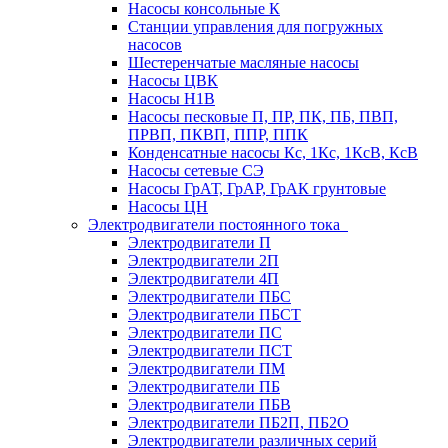
Насосы консольные К
Станции управления для погружных
насосов
Шестеренчатые масляные насосы
Насосы ЦВК
Насосы Н1В
Насосы песковые П, ПР, ПК, ПБ, ПВП,
ПРВП, ПКВП, ППР, ППК
Конденсатные насосы Кс, 1Кс, 1КсВ, КсВ
Насосы сетевые СЭ
Насосы ГрАТ, ГрАР, ГрАК грунтовые
Насосы ЦН
Электродвигатели постоянного тока
Электродвигатели П
Электродвигатели 2П
Электродвигатели 4П
Электродвигатели ПБС
Электродвигатели ПБСТ
Электродвигатели ПС
Электродвигатели ПСТ
Электродвигатели ПМ
Электродвигатели ПБ
Электродвигатели ПБВ
Электродвигатели ПБ2П, ПБ2О
Электродвигатели различных серий