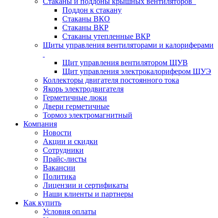
Стаканы и поддоны крышных вентиляторов
Поддон к стакану
Стаканы ВКО
Стаканы ВКР
Стаканы утепленные ВКР
Щиты управления вентиляторами и калориферами
Щит управления вентилятором ЩУВ
Щит управления электрокалорифером ЩУЭ
Коллекторы двигателя постоянного тока
Якорь электродвигателя
Герметичные люки
Двери герметичные
Тормоз электромагнитный
Компания
Новости
Акции и скидки
Сотрудники
Прайс-листы
Вакансии
Политика
Лицензии и сертификаты
Наши клиенты и партнеры
Как купить
Условия оплаты