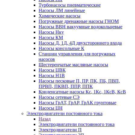
Турбонасосы пневматические
Насосы ЛМ линейные
Химические насосы
Погружные дренажные насосы ГНОМ
Насосы ВВН вакуумные водокольцевые
Насосы Нку
Насосы КМ
Насосы Д, 1Д, 4Д двухстороннего входа
Насосы консольные К
Станции управления для погружных
насосов
Шестеренчатые масляные насосы
Насосы ЦВК
Насосы Н1В
Насосы песковые П, ПР, ПК, ПБ, ПВП,
ПРВП, ПКВП, ППР, ППК
Конденсатные насосы Кс, 1Кс, 1КсВ, КсВ
Насосы сетевые СЭ
Насосы ГрАТ, ГрАР, ГрАК грунтовые
Насосы ЦН
Электродвигатели постоянного тока
Назад
Электродвигатели постоянного тока
Электродвигатели П