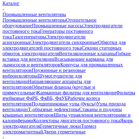
Каталог
-
Промышленные вентиляторы
Промышленные вентиляторы
Отопительное
оборудование
Промышленные насосы
Электродвигатели
постоянного тока
Генераторы постоянного
тока
Тахогенераторы
Электродвигатели
асинхронные
Электродвигатели синхронные
Обмотки для
электродвигателей постоянного тока
Секции статорных
обмоток электродвигателя
Вентиляционные клапаны
Гибкие
вставки для вентиляции
Всасывающие карманы для
дымососов и вентиляторов
Корпусы для промышленных
вентиляторов
Пружинные и резиновые
виброизоляторы
Шумоглушители для
вентиляции
Направляющие аппараты для
вентиляторов
Обратные фланцы (круглые и
прямоугольные)
Карманные фильтры для вентиляции
Фильтры
ячейковые ФяРБ, ФяВБ, ФяУБ
Рабочие колеса
вентиляторов
Подшипниковые узлы (буксы)
Узлы прохода
вентиляции
Т-образные дефлекторы
Стаканы и поддоны
крышных вентиляторов
Щиты управления вентиляторами и
калориферами
Коллекторы двигателя постоянного тока
Якорь
электродвигателя
Герметичные люки
Тормоз
электромагнитный
Двери герметичные
-