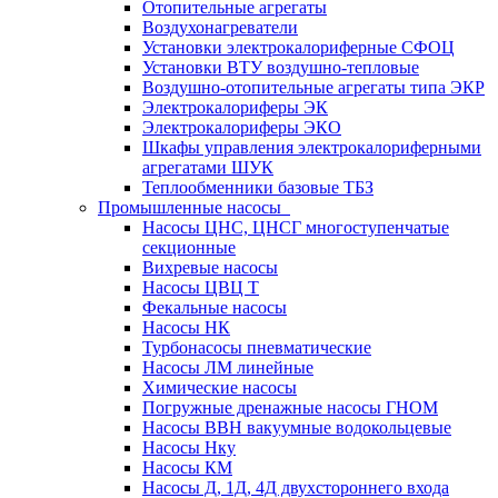
Отопительные агрегаты
Воздухонагреватели
Установки электрокалориферные СФОЦ
Установки ВТУ воздушно-тепловые
Воздушно-отопительные агрегаты типа ЭКР
Электрокалориферы ЭК
Электрокалориферы ЭКО
Шкафы управления электрокалориферными
агрегатами ШУК
Теплообменники базовые ТБЗ
Промышленные насосы
Насосы ЦНС, ЦНСГ многоступенчатые
секционные
Вихревые насосы
Насосы ЦВЦ Т
Фекальные насосы
Насосы НК
Турбонасосы пневматические
Насосы ЛМ линейные
Химические насосы
Погружные дренажные насосы ГНОМ
Насосы ВВН вакуумные водокольцевые
Насосы Нку
Насосы КМ
Насосы Д, 1Д, 4Д двухстороннего входа