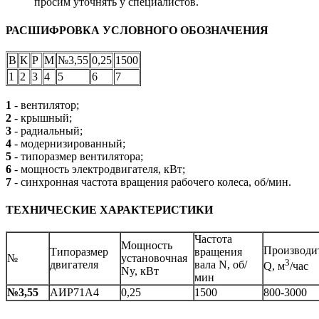
просим уточнять у специалистов.
РАСШИФРОВКА УСЛОВНОГО ОБОЗНАЧЕНИЯ
В
К
Р
М
№3,55
0,25
1500
1
2
3
4
5
6
7
1
- вентилятор;
2
- крышный;
3
- радиальный;
4
- модернизированный;
5
- типоразмер вентилятора;
6
- мощность электродвигателя, кВт;
7
- синхронная частота вращения рабочего колеса, об/мин.
ТЕХНИЧЕСКИЕ ХАРАКТЕРИСТИКИ
Частота
Мощность
Производи
Типоразмер
вращения
№
установочная
3
двигателя
вала N, об/
Q, м
/час
Ny, кВт
мин
№3,55
АИР71A4
0,25
1500
800-3000