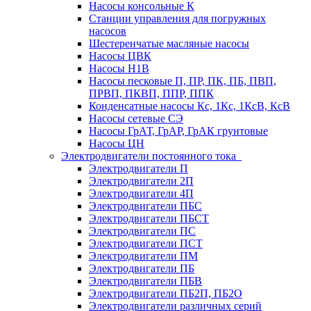
Насосы консольные К
Станции управления для погружных
насосов
Шестеренчатые масляные насосы
Насосы ЦВК
Насосы Н1В
Насосы песковые П, ПР, ПК, ПБ, ПВП,
ПРВП, ПКВП, ППР, ППК
Конденсатные насосы Кс, 1Кс, 1КсВ, КсВ
Насосы сетевые СЭ
Насосы ГрАТ, ГрАР, ГрАК грунтовые
Насосы ЦН
Электродвигатели постоянного тока
Электродвигатели П
Электродвигатели 2П
Электродвигатели 4П
Электродвигатели ПБС
Электродвигатели ПБСТ
Электродвигатели ПС
Электродвигатели ПСТ
Электродвигатели ПМ
Электродвигатели ПБ
Электродвигатели ПБВ
Электродвигатели ПБ2П, ПБ2О
Электродвигатели различных серий