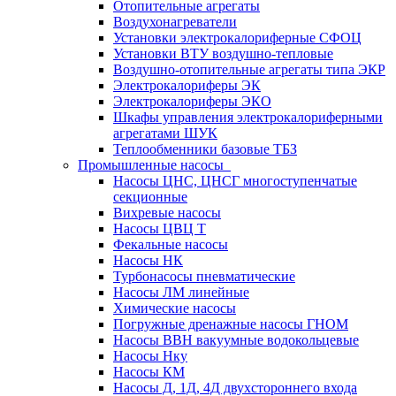
Отопительные агрегаты
Воздухонагреватели
Установки электрокалориферные СФОЦ
Установки ВТУ воздушно-тепловые
Воздушно-отопительные агрегаты типа ЭКР
Электрокалориферы ЭК
Электрокалориферы ЭКО
Шкафы управления электрокалориферными
агрегатами ШУК
Теплообменники базовые ТБЗ
Промышленные насосы
Насосы ЦНС, ЦНСГ многоступенчатые
секционные
Вихревые насосы
Насосы ЦВЦ Т
Фекальные насосы
Насосы НК
Турбонасосы пневматические
Насосы ЛМ линейные
Химические насосы
Погружные дренажные насосы ГНОМ
Насосы ВВН вакуумные водокольцевые
Насосы Нку
Насосы КМ
Насосы Д, 1Д, 4Д двухстороннего входа