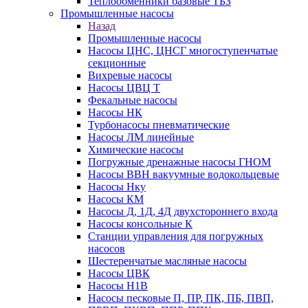
Теплообменники базовые ТБЗ
Промышленные насосы
Назад
Промышленные насосы
Насосы ЦНС, ЦНСГ многоступенчатые
секционные
Вихревые насосы
Насосы ЦВЦ Т
Фекальные насосы
Насосы НК
Турбонасосы пневматические
Насосы ЛМ линейные
Химические насосы
Погружные дренажные насосы ГНОМ
Насосы ВВН вакуумные водокольцевые
Насосы Нку
Насосы КМ
Насосы Д, 1Д, 4Д двухстороннего входа
Насосы консольные К
Станции управления для погружных
насосов
Шестеренчатые масляные насосы
Насосы ЦВК
Насосы Н1В
Насосы песковые П, ПР, ПК, ПБ, ПВП,