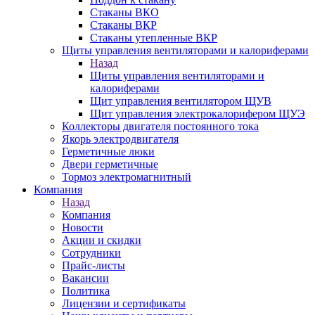
Стаканы ВКО
Стаканы ВКР
Стаканы утепленные ВКР
Щиты управления вентиляторами и калориферами
Назад
Щиты управления вентиляторами и
калориферами
Щит управления вентилятором ЩУВ
Щит управления электрокалорифером ЩУЭ
Коллекторы двигателя постоянного тока
Якорь электродвигателя
Герметичные люки
Двери герметичные
Тормоз электромагнитный
Компания
Назад
Компания
Новости
Акции и скидки
Сотрудники
Прайс-листы
Вакансии
Политика
Лицензии и сертификаты