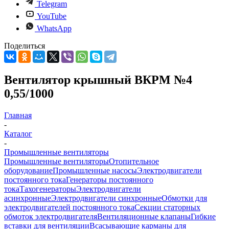
Telegram
YouTube
WhatsApp
Поделиться
Вентилятор крышный ВКРМ №4
0,55/1000
Главная
-
Каталог
-
Промышленные вентиляторы
Промышленные вентиляторы
Отопительное
оборудование
Промышленные насосы
Электродвигатели
постоянного тока
Генераторы постоянного
тока
Тахогенераторы
Электродвигатели
асинхронные
Электродвигатели синхронные
Обмотки для
электродвигателей постоянного тока
Секции статорных
обмоток электродвигателя
Вентиляционные клапаны
Гибкие
вставки для вентиляции
Всасывающие карманы для