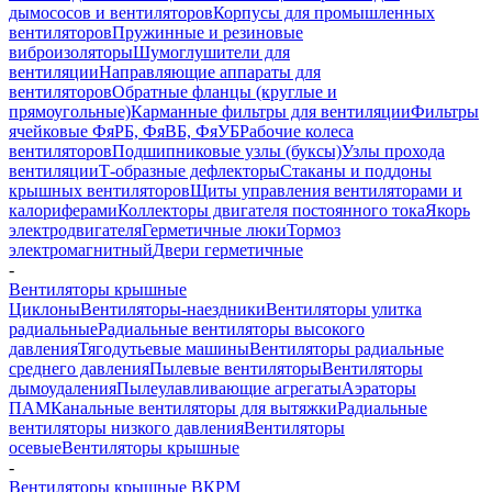
дымососов и вентиляторов
Корпусы для промышленных
вентиляторов
Пружинные и резиновые
виброизоляторы
Шумоглушители для
вентиляции
Направляющие аппараты для
вентиляторов
Обратные фланцы (круглые и
прямоугольные)
Карманные фильтры для вентиляции
Фильтры
ячейковые ФяРБ, ФяВБ, ФяУБ
Рабочие колеса
вентиляторов
Подшипниковые узлы (буксы)
Узлы прохода
вентиляции
Т-образные дефлекторы
Стаканы и поддоны
крышных вентиляторов
Щиты управления вентиляторами и
калориферами
Коллекторы двигателя постоянного тока
Якорь
электродвигателя
Герметичные люки
Тормоз
электромагнитный
Двери герметичные
-
Вентиляторы крышные
Циклоны
Вентиляторы-наездники
Вентиляторы улитка
радиальные
Радиальные вентиляторы высокого
давления
Тягодутьевые машины
Вентиляторы радиальные
среднего давления
Пылевые вентиляторы
Вентиляторы
дымоудаления
Пылеулавливающие агрегаты
Аэраторы
ПАМ
Канальные вентиляторы для вытяжки
Радиальные
вентиляторы низкого давления
Вентиляторы
осевые
Вентиляторы крышные
-
Вентиляторы крышные ВКРМ