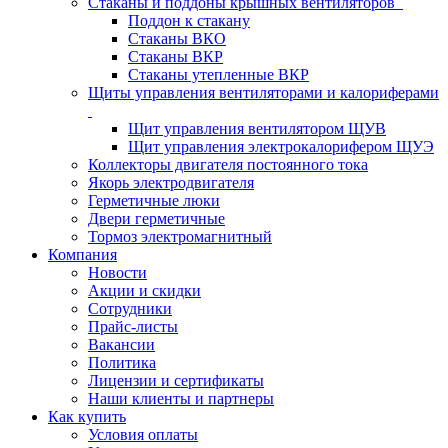
Стаканы и поддоны крышных вентиляторов
Поддон к стакану
Стаканы ВКО
Стаканы ВКР
Стаканы утепленные ВКР
Щиты управления вентиляторами и калориферами
Щит управления вентилятором ЩУВ
Щит управления электрокалорифером ЩУЭ
Коллекторы двигателя постоянного тока
Якорь электродвигателя
Герметичные люки
Двери герметичные
Тормоз электромагнитный
Компания
Новости
Акции и скидки
Сотрудники
Прайс-листы
Вакансии
Политика
Лицензии и сертификаты
Наши клиенты и партнеры
Как купить
Условия оплаты