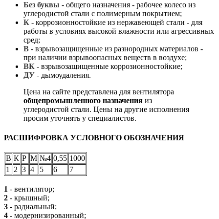
Без буквы
- общего назначения - рабочее колесо из
углеродистой стали с полимерным покрытием;
К
- коррозионностойкие из нержавеющей стали - для
работы в условиях высокой влажности или агрессивных
сред;
В
- взрывозащищенные из разнородных материалов -
при наличии взрывоопасных веществ в воздухе;
ВК
- взрывозащищенные коррозионностойкие;
ДУ
- дымоудаления.
Цена на сайте представлена для вентилятора
общепромышленного назначения
из
углеродистой стали. Цены на другие исполнения
просим уточнять у специалистов.
РАСШИФРОВКА УСЛОВНОГО ОБОЗНАЧЕНИЯ
В
К
Р
М
№4
0,55
1000
1
2
3
4
5
6
7
1
- вентилятор;
2
- крышный;
3
- радиальный;
4
- модернизированный;