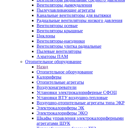
Вентиляторы дымоудаления
Пылеулавливающие агрегаты
Канальные вентиляторы для вытяжки
Радиальные вентиляторы низкого давления
Вентиляторы осевые
Вентиляторы крышные
Циклоны
Вентиляторы-наездники
Вентиляторы улитка радиальные
Пылевые вентиляторы
Аэраторы ПАМ
Отопительное оборудование
Назад
Отопительное оборудование
Калориферы
Отопительные агрегаты
Воздухонагреватели
Установки электрокалориферные СФОЦ
Установки ВТУ воздушно-тепловые
Воздушно-отопительные агрегаты типа ЭКР
Электрокалориферы ЭК
Электрокалориферы ЭКО
Шкафы управления электрокалориферными
агрегатами ШУК