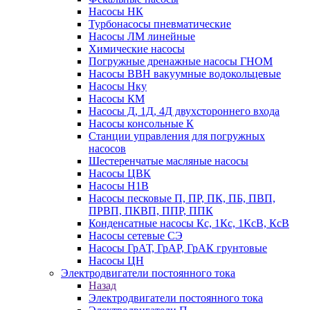
Насосы НК
Турбонасосы пневматические
Насосы ЛМ линейные
Химические насосы
Погружные дренажные насосы ГНОМ
Насосы ВВН вакуумные водокольцевые
Насосы Нку
Насосы КМ
Насосы Д, 1Д, 4Д двухстороннего входа
Насосы консольные К
Станции управления для погружных
насосов
Шестеренчатые масляные насосы
Насосы ЦВК
Насосы Н1В
Насосы песковые П, ПР, ПК, ПБ, ПВП,
ПРВП, ПКВП, ППР, ППК
Конденсатные насосы Кс, 1Кс, 1КсВ, КсВ
Насосы сетевые СЭ
Насосы ГрАТ, ГрАР, ГрАК грунтовые
Насосы ЦН
Электродвигатели постоянного тока
Назад
Электродвигатели постоянного тока