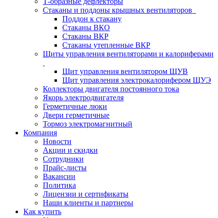
Т-образные дефлекторы
Стаканы и поддоны крышных вентиляторов
Поддон к стакану
Стаканы ВКО
Стаканы ВКР
Стаканы утепленные ВКР
Щиты управления вентиляторами и калориферами
Щит управления вентилятором ЩУВ
Щит управления электрокалорифером ЩУЭ
Коллекторы двигателя постоянного тока
Якорь электродвигателя
Герметичные люки
Двери герметичные
Тормоз электромагнитный
Компания
Новости
Акции и скидки
Сотрудники
Прайс-листы
Вакансии
Политика
Лицензии и сертификаты
Наши клиенты и партнеры
Как купить