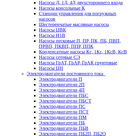
Насосы Д, 1Д, 4Д двухстороннего входа
Насосы консольные К
Станции управления для погружных
насосов
Шестеренчатые масляные насосы
Насосы ЦВК
Насосы Н1В
Насосы песковые П, ПР, ПК, ПБ, ПВП,
ПРВП, ПКВП, ППР, ППК
Конденсатные насосы Кс, 1Кс, 1КсВ, КсВ
Насосы сетевые СЭ
Насосы ГрАТ, ГрАР, ГрАК грунтовые
Насосы ЦН
Электродвигатели постоянного тока
Электродвигатели П
Электродвигатели 2П
Электродвигатели 4П
Электродвигатели ПБС
Электродвигатели ПБСТ
Электродвигатели ПС
Электродвигатели ПСТ
Электродвигатели ПМ
Электродвигатели ПБ
Электродвигатели ПБВ
Электродвигатели ПБ2П, ПБ2О