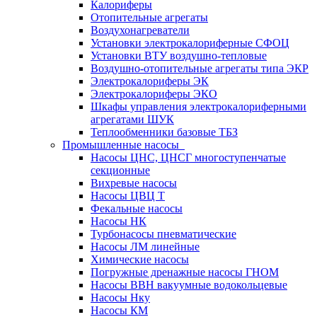
Калориферы
Отопительные агрегаты
Воздухонагреватели
Установки электрокалориферные СФОЦ
Установки ВТУ воздушно-тепловые
Воздушно-отопительные агрегаты типа ЭКР
Электрокалориферы ЭК
Электрокалориферы ЭКО
Шкафы управления электрокалориферными
агрегатами ШУК
Теплообменники базовые ТБЗ
Промышленные насосы
Насосы ЦНС, ЦНСГ многоступенчатые
секционные
Вихревые насосы
Насосы ЦВЦ Т
Фекальные насосы
Насосы НК
Турбонасосы пневматические
Насосы ЛМ линейные
Химические насосы
Погружные дренажные насосы ГНОМ
Насосы ВВН вакуумные водокольцевые
Насосы Нку
Насосы КМ