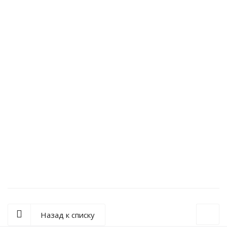
Электродвигатель ДК309МАУ2 43 кВт 1060 об 190
В IM1103 возбуждение последовательное
773 955
руб.
/шт
Подробнее
Назад к списку