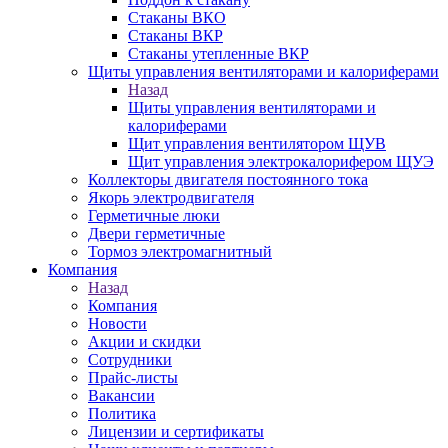
Стаканы ВКО
Стаканы ВКР
Стаканы утепленные ВКР
Щиты управления вентиляторами и калориферами
Назад
Щиты управления вентиляторами и
калориферами
Щит управления вентилятором ЩУВ
Щит управления электрокалорифером ЩУЭ
Коллекторы двигателя постоянного тока
Якорь электродвигателя
Герметичные люки
Двери герметичные
Тормоз электромагнитный
Компания
Назад
Компания
Новости
Акции и скидки
Сотрудники
Прайс-листы
Вакансии
Политика
Лицензии и сертификаты