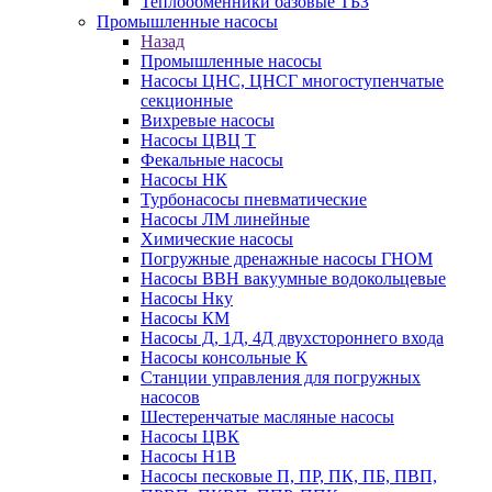
Теплообменники базовые ТБЗ
Промышленные насосы
Назад
Промышленные насосы
Насосы ЦНС, ЦНСГ многоступенчатые
секционные
Вихревые насосы
Насосы ЦВЦ Т
Фекальные насосы
Насосы НК
Турбонасосы пневматические
Насосы ЛМ линейные
Химические насосы
Погружные дренажные насосы ГНОМ
Насосы ВВН вакуумные водокольцевые
Насосы Нку
Насосы КМ
Насосы Д, 1Д, 4Д двухстороннего входа
Насосы консольные К
Станции управления для погружных
насосов
Шестеренчатые масляные насосы
Насосы ЦВК
Насосы Н1В
Насосы песковые П, ПР, ПК, ПБ, ПВП,