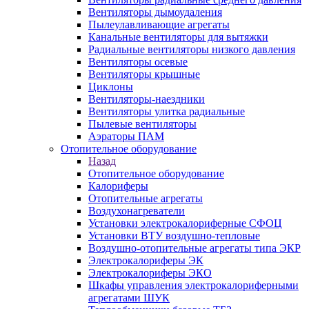
Вентиляторы дымоудаления
Пылеулавливающие агрегаты
Канальные вентиляторы для вытяжки
Радиальные вентиляторы низкого давления
Вентиляторы осевые
Вентиляторы крышные
Циклоны
Вентиляторы-наездники
Вентиляторы улитка радиальные
Пылевые вентиляторы
Аэраторы ПАМ
Отопительное оборудование
Назад
Отопительное оборудование
Калориферы
Отопительные агрегаты
Воздухонагреватели
Установки электрокалориферные СФОЦ
Установки ВТУ воздушно-тепловые
Воздушно-отопительные агрегаты типа ЭКР
Электрокалориферы ЭК
Электрокалориферы ЭКО
Шкафы управления электрокалориферными
агрегатами ШУК