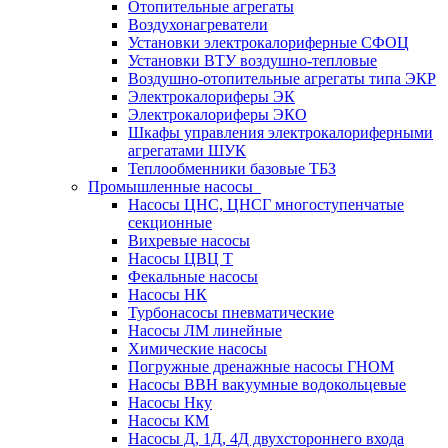
Отопительные агрегаты
Воздухонагреватели
Установки электрокалориферные СФОЦ
Установки ВТУ воздушно-тепловые
Воздушно-отопительные агрегаты типа ЭКР
Электрокалориферы ЭК
Электрокалориферы ЭКО
Шкафы управления электрокалориферными
агрегатами ШУК
Теплообменники базовые ТБЗ
Промышленные насосы
Насосы ЦНС, ЦНСГ многоступенчатые
секционные
Вихревые насосы
Насосы ЦВЦ Т
Фекальные насосы
Насосы НК
Турбонасосы пневматические
Насосы ЛМ линейные
Химические насосы
Погружные дренажные насосы ГНОМ
Насосы ВВН вакуумные водокольцевые
Насосы Нку
Насосы КМ
Насосы Д, 1Д, 4Д двухстороннего входа