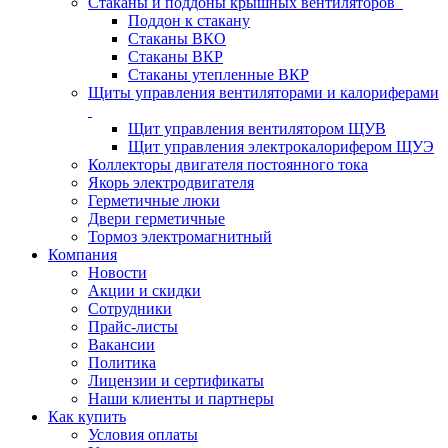
Стаканы и поддоны крышных вентиляторов
Поддон к стакану
Стаканы ВКО
Стаканы ВКР
Стаканы утепленные ВКР
Щиты управления вентиляторами и калориферами
Щит управления вентилятором ЩУВ
Щит управления электрокалорифером ЩУЭ
Коллекторы двигателя постоянного тока
Якорь электродвигателя
Герметичные люки
Двери герметичные
Тормоз электромагнитный
Компания
Новости
Акции и скидки
Сотрудники
Прайс-листы
Вакансии
Политика
Лицензии и сертификаты
Наши клиенты и партнеры
Как купить
Условия оплаты