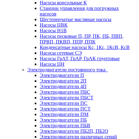
Насосы консольные К
Станции управления для погружных
насосов
Шестеренчатые масляные насосы
Насосы ЦВК
Насосы Н1В
Насосы песковые П, ПР, ПК, ПБ, ПВП,
ПРВП, ПКВП, ППР, ППК
Конденсатные насосы Кс, 1Кс, 1КсВ, КсВ
Насосы сетевые СЭ
Насосы ГрАТ, ГрАР, ГрАК грунтовые
Насосы ЦН
Электродвигатели постоянного тока
Электродвигатели П
Электродвигатели 2П
Электродвигатели 4П
Электродвигатели ПБС
Электродвигатели ПБСТ
Электродвигатели ПС
Электродвигатели ПСТ
Электродвигатели ПМ
Электродвигатели ПБ
Электродвигатели ПБВ
Электродвигатели ПБ2П, ПБ2О
Электродвигатели различных серий