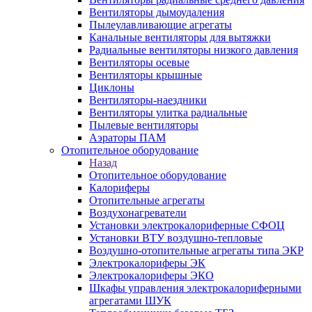
Вентиляторы дымоудаления
Пылеулавливающие агрегаты
Канальные вентиляторы для вытяжки
Радиальные вентиляторы низкого давления
Вентиляторы осевые
Вентиляторы крышные
Циклоны
Вентиляторы-наездники
Вентиляторы улитка радиальные
Пылевые вентиляторы
Аэраторы ПАМ
Отопительное оборудование
Назад
Отопительное оборудование
Калориферы
Отопительные агрегаты
Воздухонагреватели
Установки электрокалориферные СФОЦ
Установки ВТУ воздушно-тепловые
Воздушно-отопительные агрегаты типа ЭКР
Электрокалориферы ЭК
Электрокалориферы ЭКО
Шкафы управления электрокалориферными
агрегатами ШУК