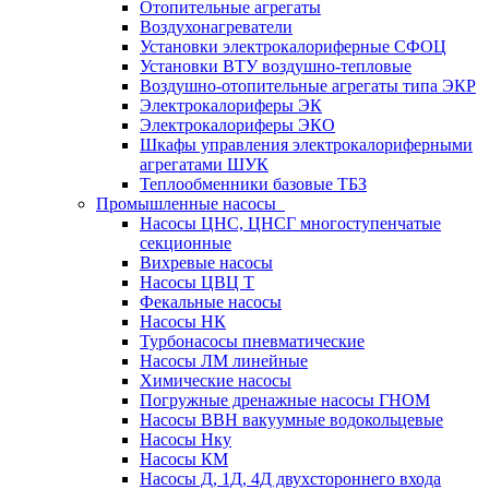
Отопительные агрегаты
Воздухонагреватели
Установки электрокалориферные СФОЦ
Установки ВТУ воздушно-тепловые
Воздушно-отопительные агрегаты типа ЭКР
Электрокалориферы ЭК
Электрокалориферы ЭКО
Шкафы управления электрокалориферными
агрегатами ШУК
Теплообменники базовые ТБЗ
Промышленные насосы
Насосы ЦНС, ЦНСГ многоступенчатые
секционные
Вихревые насосы
Насосы ЦВЦ Т
Фекальные насосы
Насосы НК
Турбонасосы пневматические
Насосы ЛМ линейные
Химические насосы
Погружные дренажные насосы ГНОМ
Насосы ВВН вакуумные водокольцевые
Насосы Нку
Насосы КМ
Насосы Д, 1Д, 4Д двухстороннего входа