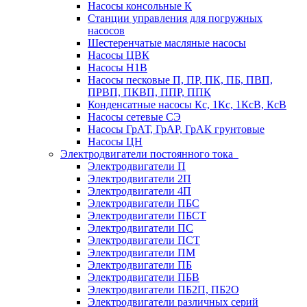
Насосы консольные К
Станции управления для погружных
насосов
Шестеренчатые масляные насосы
Насосы ЦВК
Насосы Н1В
Насосы песковые П, ПР, ПК, ПБ, ПВП,
ПРВП, ПКВП, ППР, ППК
Конденсатные насосы Кс, 1Кс, 1КсВ, КсВ
Насосы сетевые СЭ
Насосы ГрАТ, ГрАР, ГрАК грунтовые
Насосы ЦН
Электродвигатели постоянного тока
Электродвигатели П
Электродвигатели 2П
Электродвигатели 4П
Электродвигатели ПБС
Электродвигатели ПБСТ
Электродвигатели ПС
Электродвигатели ПСТ
Электродвигатели ПМ
Электродвигатели ПБ
Электродвигатели ПБВ
Электродвигатели ПБ2П, ПБ2О
Электродвигатели различных серий