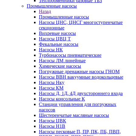
Теплообменники базовые ТБЗ
Промышленные насосы
Назад
Промышленные насосы
Насосы ЦНС, ЦНСГ многоступенчатые
секционные
Вихревые насосы
Насосы ЦВЦ Т
Фекальные насосы
Насосы НК
Турбонасосы пневматические
Насосы ЛМ линейные
Химические насосы
Погружные дренажные насосы ГНОМ
Насосы ВВН вакуумные водокольцевые
Насосы Нку
Насосы КМ
Насосы Д, 1Д, 4Д двухстороннего входа
Насосы консольные К
Станции управления для погружных
насосов
Шестеренчатые масляные насосы
Насосы ЦВК
Насосы Н1В
Насосы песковые П, ПР, ПК, ПБ, ПВП,