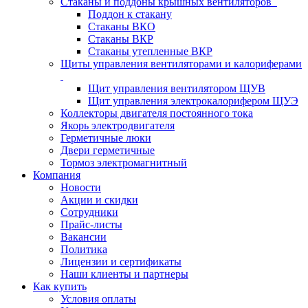
Стаканы и поддоны крышных вентиляторов
Поддон к стакану
Стаканы ВКО
Стаканы ВКР
Стаканы утепленные ВКР
Щиты управления вентиляторами и калориферами
Щит управления вентилятором ЩУВ
Щит управления электрокалорифером ЩУЭ
Коллекторы двигателя постоянного тока
Якорь электродвигателя
Герметичные люки
Двери герметичные
Тормоз электромагнитный
Компания
Новости
Акции и скидки
Сотрудники
Прайс-листы
Вакансии
Политика
Лицензии и сертификаты
Наши клиенты и партнеры
Как купить
Условия оплаты