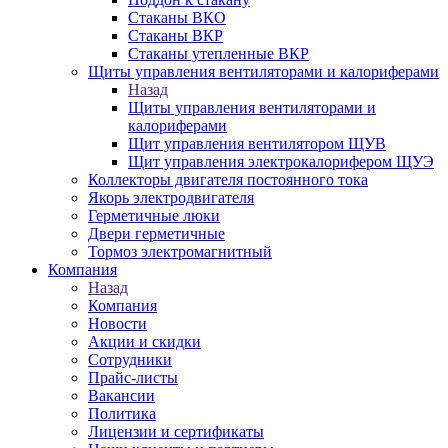
Стаканы ВКО
Стаканы ВКР
Стаканы утепленные ВКР
Щиты управления вентиляторами и калориферами
Назад
Щиты управления вентиляторами и
калориферами
Щит управления вентилятором ЩУВ
Щит управления электрокалорифером ЩУЭ
Коллекторы двигателя постоянного тока
Якорь электродвигателя
Герметичные люки
Двери герметичные
Тормоз электромагнитный
Компания
Назад
Компания
Новости
Акции и скидки
Сотрудники
Прайс-листы
Вакансии
Политика
Лицензии и сертификаты