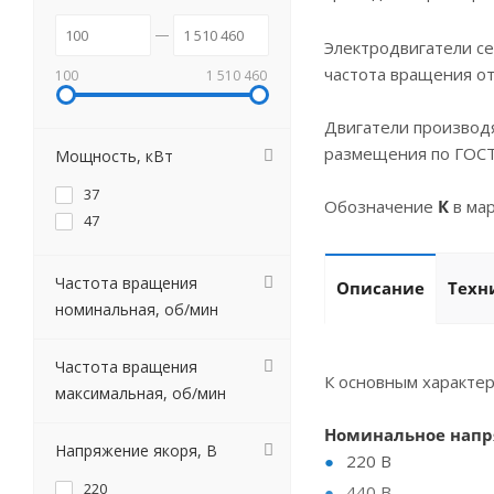
Электродвигатели се
частота вращения о
100
1 510 460
Двигатели производя
размещения по ГОСТ
Мощность, кВт
37
Обозначение
К
в ма
47
Частота вращения
Описание
Техн
номинальная, об/мин
Частота вращения
К основным характе
максимальная, об/мин
Номинальное напр
Напряжение якоря, В
220 В
220
440 В