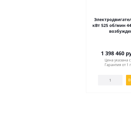
IM2004
- комбинир
IM3013
- фланцево
IM3014
- фланцево
Электродвигател
кВт 525 об/мин 44
возбужде
Купить Электродвига
России и страны СНГ
1 398 460
ру
дополнительной инф
Цена указана 
подходящий для Вас
Гарантия от 1 
В