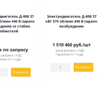
;
двигатель Д-808 37
Электродвигатель Д-808 37
б/мин 440 В паралл.
кВт 575 об/мин 440 В паралл.
дение со стабил.
возбуждение
обмоткой
ля. Доставка транспортными компаниями во все регионы
ая частичная/полная отсрочка платежа. Для получения
1 510 460
руб.
/шт
в Контактах. Специалисты помогут подобрать наиболее
а по запросу
Цена указана с НДС
Гарантия от 1 года
 указана с НДС
нтия от 1 года
В корзину
В корзину