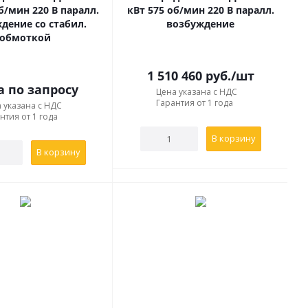
б/мин 220 В паралл.
кВт 575 об/мин 220 В паралл.
дение со стабил.
возбуждение
обмоткой
1 510 460
руб.
/шт
а по запросу
Цена указана с НДС
Гарантия от 1 года
 указана с НДС
нтия от 1 года
В корзину
В корзину
дами:
40) и ПВ = 40 и 60% - способ охлаждения IC17