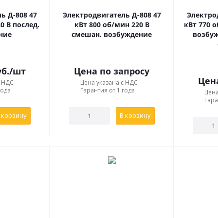
ии краново-металлургических электродвигателей
ь Д-808 47
Электродвигатель Д-808 47
Электро
 оси вращения):
0 В послед.
кВт 800 об/мин 220 В
кВт 770 о
ние
смешан. возбуждение
возбуж
б.
/шт
Цена по запросу
Цен
с НДС
Цена указана с НДС
года
Гарантия от 1 года
сердечника якоря:
Цена
Гара
 корзину
В корзину
ый.
 ИСПОЛНЕНИЯ ПО СПОСОБУ МОНТАЖА
альное, на лапах, с подшипниковыми щитами, с одним конич
альное, на лапах, с подшипниковыми щитами, с двумя конич
ованное (лапы + фланец), с одним коническим концом вала;