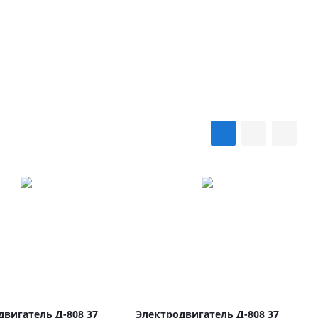
рукции):
двигатель Д-808 37
Электродвигатель Д-808 37