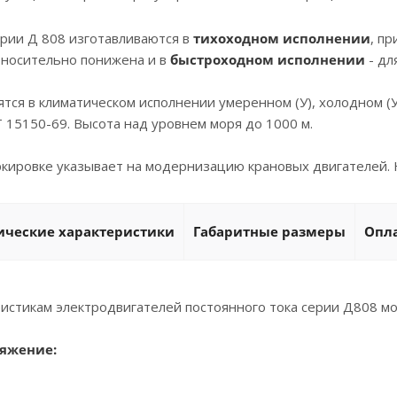
рии Д 808 изготавливаются в
тихоходном исполнении
, п
тносительно понижена и в
быстроходном исполнении
- дл
тся в климатическом исполнении умеренном (У), холодном (У
 15150-69. Высота над уровнем моря до 1000 м.
ркировке указывает на модернизацию крановых двигателей.
ические характеристики
Габаритные размеры
Опла
ристикам электродвигателей постоянного тока серии Д808 м
яжение: