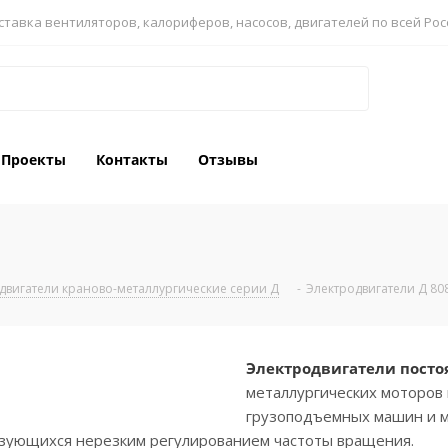
ставка вентиляторов, калориферов, насосов, двигателей по всей Рос
Проекты
Контакты
Отзывы
двигатели краново-металлургические серии Д
-
Электродвигатели Д 80
Электродвигатели постоя
металлургических моторов
грузоподъемных машин и ме
изующихся нерезким регулированием частоты вращения.