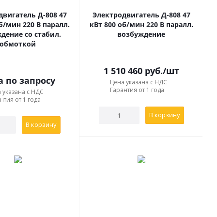
двигатель Д-808 47
Электродвигатель Д-808 47
б/мин 220 В паралл.
кВт 800 об/мин 220 В паралл.
дение со стабил.
возбуждение
обмоткой
1 510 460
руб.
/шт
а по запросу
Цена указана с НДС
Гарантия от 1 года
 указана с НДС
нтия от 1 года
В корзину
В корзину
еским концом вала;
ескими концами вала;