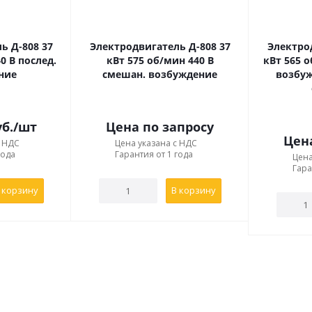
ованное (лапы + фланец), с двумя коническими концами вала
е, без лап, с одним коническим концом вала;
е, без лап, с двумя коническими концами вала.
ь Д-808 37
Электродвигатель Д-808 37
Электро
0 В послед.
кВт 575 об/мин 440 В
кВт 565 о
ние
смешан. возбуждение
возбуж
тель постоянного тока серии Д 808 по цене от производите
. Большое количество моделей в наличии на складе. Возможн
б.
/шт
Цена по запросу
ормации Вы можете отправить запрос на электронную почту 
Цен
с НДС
Цена указана с НДС
 вариант!
года
Гарантия от 1 года
Цена
Гара
 корзину
В корзину