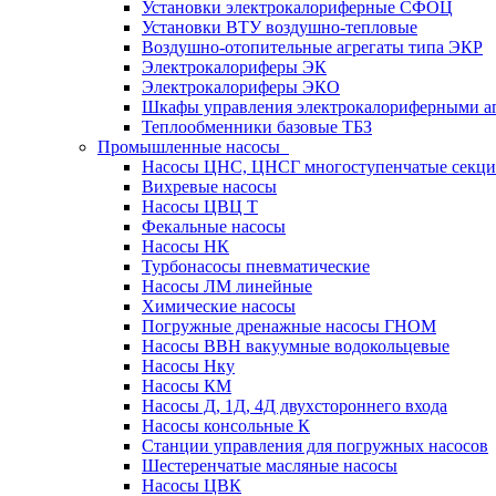
Установки электрокалориферные СФОЦ
Установки ВТУ воздушно-тепловые
Воздушно-отопительные агрегаты типа ЭКР
Электрокалориферы ЭК
Электрокалориферы ЭКО
Шкафы управления электрокалориферными 
Теплообменники базовые ТБЗ
Промышленные насосы
Насосы ЦНС, ЦНСГ многоступенчатые секц
Вихревые насосы
Насосы ЦВЦ Т
Фекальные насосы
Насосы НК
Турбонасосы пневматические
Насосы ЛМ линейные
Химические насосы
Погружные дренажные насосы ГНОМ
Насосы ВВН вакуумные водокольцевые
Насосы Нку
Насосы КМ
Насосы Д, 1Д, 4Д двухстороннего входа
Насосы консольные К
Станции управления для погружных насосов
Шестеренчатые масляные насосы
Насосы ЦВК