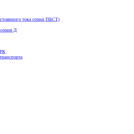
остоянного тока серии ПБСТ)
 серии Д
ДРК
транспорта