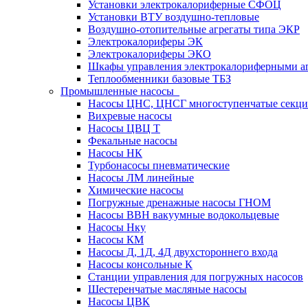
Установки электрокалориферные СФОЦ
Установки ВТУ воздушно-тепловые
Воздушно-отопительные агрегаты типа ЭКР
Электрокалориферы ЭК
Электрокалориферы ЭКО
Шкафы управления электрокалориферными 
Теплообменники базовые ТБЗ
Промышленные насосы
Насосы ЦНС, ЦНСГ многоступенчатые секц
Вихревые насосы
Насосы ЦВЦ Т
Фекальные насосы
Насосы НК
Турбонасосы пневматические
Насосы ЛМ линейные
Химические насосы
Погружные дренажные насосы ГНОМ
Насосы ВВН вакуумные водокольцевые
Насосы Нку
Насосы КМ
Насосы Д, 1Д, 4Д двухстороннего входа
Насосы консольные К
Станции управления для погружных насосов
Шестеренчатые масляные насосы
Насосы ЦВК