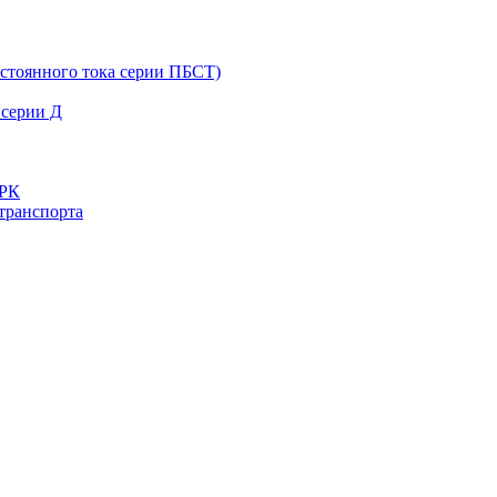
остоянного тока серии ПБСТ)
 серии Д
ДРК
транспорта