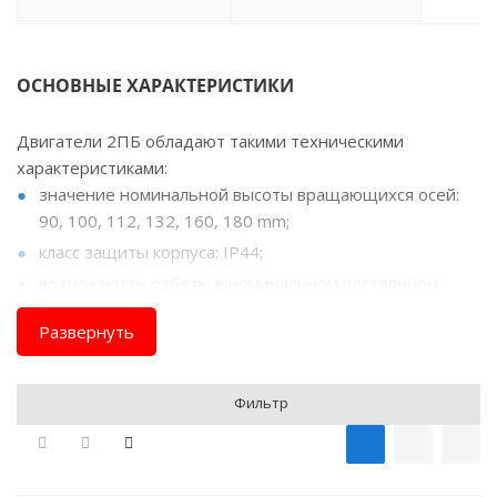
ОСНОВНЫЕ ХАРАКТЕРИСТИКИ
Двигатели 2ПБ обладают такими техническими
характеристиками:
значение номинальной высоты вращающихся осей:
90, 100, 112, 132, 160, 180 mm;
класс защиты корпуса: IP44;
возможность работы в номинальном постоянном
режиме S1 (длительный и беспрерывный рабочий
Развернуть
период, во время которого двигатель нагревается до
установившейся температуры);
тип вращения валов: реверсивное направление;
Фильтр
возможность комплектации тахогенераторами ТП75-
20-0,2, ТП80, ТМГ-30П.