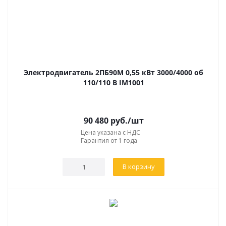
РАСШИФРОВКА МАРКИРОВКИ
Маркировка
2ПБ
ХХ1Y2Z3 УХЛ4
расшифровывается
таким образом:
Электродвигатель 2ПБ90М 0,55 кВт 3000/4000 об
110/110 В IM1001
2
– серия машины;
П
– электрический агрегат, работающий на
постоянном токе;
90 480
руб.
/шт
Цена указана с НДС
Б
– закрытое исполнение в защищённом корпусе с
Гарантия от 1 года
естественным воздушным охлаждением;
ХХ1
– значение высоты вращающей оси, мм;
В корзину
Y2
– значение условной длины якорного сердечника:
М – первый тип, L – второй тип;
Z3
– наличие в системе тахогенератора: Г –
тахогенератор присутствует, нет обозначения –
тахогенератор отсутствует;