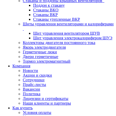
Стаканы и поддоны крышных вентиляторов
Поддон к стакану
Стаканы ВКО
Стаканы ВКР
Стаканы утепленные ВКР
Щиты управления вентиляторами и калориферами
Щит управления вентилятором ЩУВ
Щит управления электрокалорифером ЩУЭ
Коллекторы двигателя постоянного тока
Якорь электродвигателя
Герметичные люки
Двери герметичные
Тормоз электромагнитный
Компания
Новости
Акции и скидки
Сотрудники
Прайс-листы
Вакансии
Политика
Лицензии и сертификаты
Наши клиенты и партнеры
Как купить
Условия оплаты