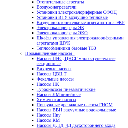
Отопительные агрегаты
Воздухонагреватели
Установки электрокалориферные СФОЦ
Установки ВТУ воздушно-тепловые
Воздушно-отопительные агрегаты типа ЭКР
Электрокалориферы ЭК
Электрокалориферы ЭКО
Шкафы управления электрокалориферными
агрегатами ШУК
Теплообменники базовые ТБЗ
Промышленные насосы
Насосы ЦНС, ЦНСГ многоступенчатые
секционные
Вихревые насосы
Насосы ЦВЦ Т
Фекальные насосы
Насосы НК
Турбонасосы пневматические
Насосы ЛМ линейные
Химические насосы
Погружные дренажные насосы ГНОМ
Насосы ВВН вакуумные водокольцевые
Насосы Нку
Насосы КМ
Насосы Д, 1Д, 4Д двухстороннего входа