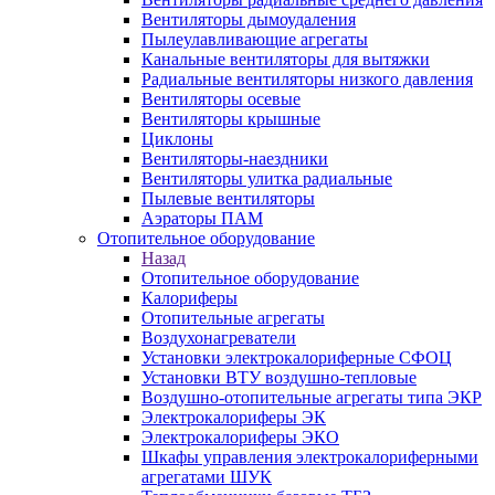
Вентиляторы дымоудаления
Пылеулавливающие агрегаты
Канальные вентиляторы для вытяжки
Радиальные вентиляторы низкого давления
Вентиляторы осевые
Вентиляторы крышные
Циклоны
Вентиляторы-наездники
Вентиляторы улитка радиальные
Пылевые вентиляторы
Аэраторы ПАМ
Отопительное оборудование
Назад
Отопительное оборудование
Калориферы
Отопительные агрегаты
Воздухонагреватели
Установки электрокалориферные СФОЦ
Установки ВТУ воздушно-тепловые
Воздушно-отопительные агрегаты типа ЭКР
Электрокалориферы ЭК
Электрокалориферы ЭКО
Шкафы управления электрокалориферными
агрегатами ШУК