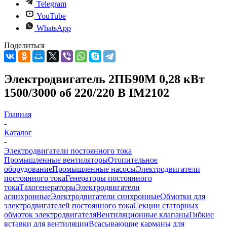
Telegram
YouTube
WhatsApp
Поделиться
Электродвигатель 2ПБ90М 0,28 кВт
1500/3000 об 220/220 В IM2102
Главная
-
Каталог
-
Электродвигатели постоянного тока
Промышленные вентиляторы
Отопительное
оборудование
Промышленные насосы
Электродвигатели
постоянного тока
Генераторы постоянного
тока
Тахогенераторы
Электродвигатели
асинхронные
Электродвигатели синхронные
Обмотки для
электродвигателей постоянного тока
Секции статорных
обмоток электродвигателя
Вентиляционные клапаны
Гибкие
вставки для вентиляции
Всасывающие карманы для