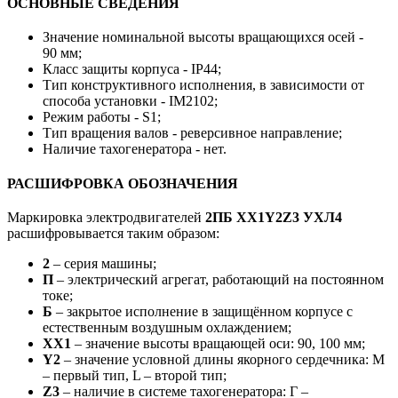
ОСНОВНЫЕ СВЕДЕНИЯ
Значение номинальной высоты вращающихся осей -
90 мм;
Класс защиты корпуса - IP44;
Тип конструктивного исполнения, в зависимости от
способа установки - IM2102;
Режим работы - S1;
Тип вращения валов - реверсивное направление;
Наличие тахогенератора - нет.
РАСШИФРОВКА ОБОЗНАЧЕНИЯ
Маркировка электродвигателей
2ПБ
ХХ1Y2Z3 УХЛ4
расшифровывается таким образом:
2
– серия машины;
П
– электрический агрегат, работающий на постоянном
токе;
Б
– закрытое исполнение в защищённом корпусе с
естественным воздушным охлаждением;
ХХ1
– значение высоты вращающей оси: 90, 100 мм;
Y2
– значение условной длины якорного сердечника: М
– первый тип, L – второй тип;
Z3
– наличие в системе тахогенератора: Г –