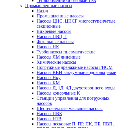
Теплообменники базовые ТБЗ
Промышленные насосы
Назад
Промышленные насосы
Насосы ЦНС, ЦНСГ многоступенчатые
секционные
Вихревые насосы
Насосы ЦВЦ Т
Фекальные насосы
Насосы НК
Турбонасосы пневматические
Насосы ЛМ линейные
Химические насосы
Погружные дренажные насосы ГНОМ
Насосы ВВН вакуумные водокольцевые
Насосы Нку
Насосы КМ
Насосы Д, 1Д, 4Д двухстороннего входа
Насосы консольные К
Станции управления для погружных
насосов
Шестеренчатые масляные насосы
Насосы ЦВК
Насосы Н1В
Насосы песковые П, ПР, ПК, ПБ, ПВП,