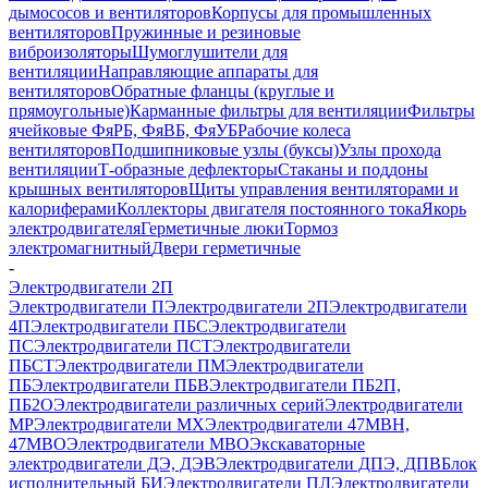
дымососов и вентиляторов
Корпусы для промышленных
вентиляторов
Пружинные и резиновые
виброизоляторы
Шумоглушители для
вентиляции
Направляющие аппараты для
вентиляторов
Обратные фланцы (круглые и
прямоугольные)
Карманные фильтры для вентиляции
Фильтры
ячейковые ФяРБ, ФяВБ, ФяУБ
Рабочие колеса
вентиляторов
Подшипниковые узлы (буксы)
Узлы прохода
вентиляции
Т-образные дефлекторы
Стаканы и поддоны
крышных вентиляторов
Щиты управления вентиляторами и
калориферами
Коллекторы двигателя постоянного тока
Якорь
электродвигателя
Герметичные люки
Тормоз
электромагнитный
Двери герметичные
-
Электродвигатели 2П
Электродвигатели П
Электродвигатели 2П
Электродвигатели
4П
Электродвигатели ПБС
Электродвигатели
ПС
Электродвигатели ПСТ
Электродвигатели
ПБСТ
Электродвигатели ПМ
Электродвигатели
ПБ
Электродвигатели ПБВ
Электродвигатели ПБ2П,
ПБ2О
Электродвигатели различных серий
Электродвигатели
МР
Электродвигатели MX
Электродвигатели 47MBH,
47МВО
Электродвигатели MBO
Экскаваторные
электродвигатели ДЭ, ДЭВ
Электродвигатели ДПЭ, ДПВ
Блок
исполнительный БИ
Электродвигатели ПЛ
Электродвигатели