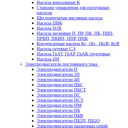
Насосы консольные К
Станции управления для погружных
насосов
Шестеренчатые масляные насосы
Насосы ЦВК
Насосы Н1В
Насосы песковые П, ПР, ПК, ПБ, ПВП,
ПРВП, ПКВП, ППР, ППК
Конденсатные насосы Кс, 1Кс, 1КсВ, КсВ
Насосы сетевые СЭ
Насосы ГрАТ, ГрАР, ГрАК грунтовые
Насосы ЦН
Электродвигатели постоянного тока
Электродвигатели П
Электродвигатели 2П
Электродвигатели 4П
Электродвигатели ПБС
Электродвигатели ПБСТ
Электродвигатели ПС
Электродвигатели ПСТ
Электродвигатели ПМ
Электродвигатели ПБ
Электродвигатели ПБВ
Электродвигатели ПБ2П, ПБ2О
Электродвигатели различных серий