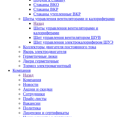
Стаканы ВКО
Стаканы ВКР
Стаканы утепленные ВКР
Щиты управления вентиляторами и калориферами
Назад
Щиты управления вентиляторами и
калориферами
Щит управления вентилятором ЩУВ
Щит управления электрокалорифером ЩУЭ
Коллекторы двигателя постоянного тока
Якорь электродвигателя
Герметичные люки
Двери герметичные
Тормоз электромагнитный
Компания
Назад
Компания
Новости
Акции и скидки
Сотрудники
Прайс-листы
Вакансии
Политика
Лицензии и сертификаты