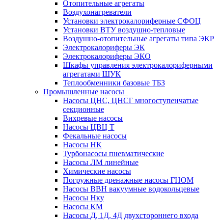
Отопительные агрегаты
Воздухонагреватели
Установки электрокалориферные СФОЦ
Установки ВТУ воздушно-тепловые
Воздушно-отопительные агрегаты типа ЭКР
Электрокалориферы ЭК
Электрокалориферы ЭКО
Шкафы управления электрокалориферными
агрегатами ШУК
Теплообменники базовые ТБЗ
Промышленные насосы
Насосы ЦНС, ЦНСГ многоступенчатые
секционные
Вихревые насосы
Насосы ЦВЦ Т
Фекальные насосы
Насосы НК
Турбонасосы пневматические
Насосы ЛМ линейные
Химические насосы
Погружные дренажные насосы ГНОМ
Насосы ВВН вакуумные водокольцевые
Насосы Нку
Насосы КМ
Насосы Д, 1Д, 4Д двухстороннего входа