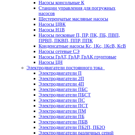
Насосы консольные К
Станции управления для погружных
насосов
Шестеренчатые масляные насосы
Насосы ЦВК
Насосы Н1В
Насосы песковые П, ПР, ПК, ПБ, ПВП,
ПРВП, ПКВП, ППР, ППК
Конденсатные насосы Кс, 1Кс, 1КсВ, КсВ
Насосы сетевые СЭ
Насосы ГрАТ, ГрАР, ГрАК грунтовые
Насосы ЦН
Электродвигатели постоянного тока
Электродвигатели П
Электродвигатели 2П
Электродвигатели 4П
Электродвигатели ПБС
Электродвигатели ПБСТ
Электродвигатели ПС
Электродвигатели ПСТ
Электродвигатели ПМ
Электродвигатели ПБ
Электродвигатели ПБВ
Электродвигатели ПБ2П, ПБ2О
Электродвигатели различных серий