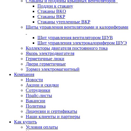
Стаканы и поддоны крышных вентиляторов
Поддон к стакану
Стаканы ВКО
Стаканы ВКР
Стаканы утепленные ВКР
Щиты управления вентиляторами и калориферами
Щит управления вентилятором ЩУВ
Щит управления электрокалорифером ЩУЭ
Коллекторы двигателя постоянного тока
Якорь электродвигателя
Герметичные люки
Двери герметичные
Тормоз электромагнитный
Компания
Новости
Акции и скидки
Сотрудники
Прайс-листы
Вакансии
Политика
Лицензии и сертификаты
Наши клиенты и партнеры
Как купить
Условия оплаты