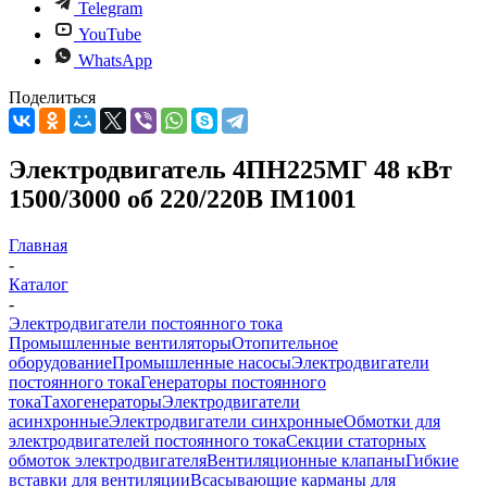
Telegram
YouTube
WhatsApp
Поделиться
Электродвигатель 4ПН225МГ 48 кВт
1500/3000 об 220/220В IM1001
Главная
-
Каталог
-
Электродвигатели постоянного тока
Промышленные вентиляторы
Отопительное
оборудование
Промышленные насосы
Электродвигатели
постоянного тока
Генераторы постоянного
тока
Тахогенераторы
Электродвигатели
асинхронные
Электродвигатели синхронные
Обмотки для
электродвигателей постоянного тока
Секции статорных
обмоток электродвигателя
Вентиляционные клапаны
Гибкие
вставки для вентиляции
Всасывающие карманы для