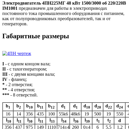
Электродвигатель 4ПН225МГ 48 кВт 1500/3000 об 220/220В
IM1001
предназначен для работы в электроприводах
постоянного тока промышленного оборудования с питанием,
как от полупроводниковых преобразователей, так и от
генераторов.
Габаритные размеры
I
- с одним концом вала;
II
- с тахогенератором;
III
- с двумя концами вала;
IV
- фланец;
*
- 2 отверстия;
**
- 4 отверстия;
***
- 8 отверстий.
b
b
b
b
b
d
d
d
d
d
d
1
2
10
11
12
1
1
10
20
22
24
16
14
356
435
100
55k6
48k6
19
500
19
550
l
l
l
l
l
l
l
l
t
t
d
10
11
30
31
33
34
36
39
1
2
356
437
975
149
1110
714±4
260
0±4
6
5,5
1,2