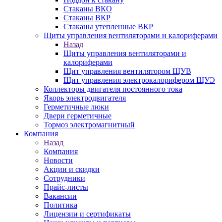
Стаканы ВКО
Стаканы ВКР
Стаканы утепленные ВКР
Щиты управления вентиляторами и калориферами
Назад
Щиты управления вентиляторами и
калориферами
Щит управления вентилятором ЩУВ
Щит управления электрокалорифером ЩУЭ
Коллекторы двигателя постоянного тока
Якорь электродвигателя
Герметичные люки
Двери герметичные
Тормоз электромагнитный
Компания
Назад
Компания
Новости
Акции и скидки
Сотрудники
Прайс-листы
Вакансии
Политика
Лицензии и сертификаты