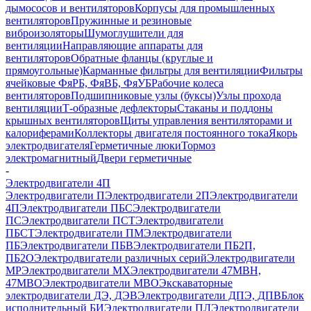
дымососов и вентиляторов
Корпусы для промышленных
вентиляторов
Пружинные и резиновые
виброизоляторы
Шумоглушители для
вентиляции
Направляющие аппараты для
вентиляторов
Обратные фланцы (круглые и
прямоугольные)
Карманные фильтры для вентиляции
Фильтры
ячейковые ФяРБ, ФяВБ, ФяУБ
Рабочие колеса
вентиляторов
Подшипниковые узлы (буксы)
Узлы прохода
вентиляции
Т-образные дефлекторы
Стаканы и поддоны
крышных вентиляторов
Щиты управления вентиляторами и
калориферами
Коллекторы двигателя постоянного тока
Якорь
электродвигателя
Герметичные люки
Тормоз
электромагнитный
Двери герметичные
-
Электродвигатели 4П
Электродвигатели П
Электродвигатели 2П
Электродвигатели
4П
Электродвигатели ПБС
Электродвигатели
ПС
Электродвигатели ПСТ
Электродвигатели
ПБСТ
Электродвигатели ПМ
Электродвигатели
ПБ
Электродвигатели ПБВ
Электродвигатели ПБ2П,
ПБ2О
Электродвигатели различных серий
Электродвигатели
МР
Электродвигатели MX
Электродвигатели 47MBH,
47МВО
Электродвигатели MBO
Экскаваторные
электродвигатели ДЭ, ДЭВ
Электродвигатели ДПЭ, ДПВ
Блок
исполнительный БИ
Электродвигатели ПЛ
Электродвигатели