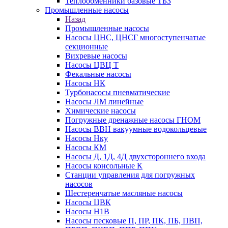
Теплообменники базовые ТБЗ
Промышленные насосы
Назад
Промышленные насосы
Насосы ЦНС, ЦНСГ многоступенчатые
секционные
Вихревые насосы
Насосы ЦВЦ Т
Фекальные насосы
Насосы НК
Турбонасосы пневматические
Насосы ЛМ линейные
Химические насосы
Погружные дренажные насосы ГНОМ
Насосы ВВН вакуумные водокольцевые
Насосы Нку
Насосы КМ
Насосы Д, 1Д, 4Д двухстороннего входа
Насосы консольные К
Станции управления для погружных
насосов
Шестеренчатые масляные насосы
Насосы ЦВК
Насосы Н1В
Насосы песковые П, ПР, ПК, ПБ, ПВП,