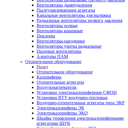
Вентиляторы дымоудаления
Пылеулавливающие агрегаты
Канальные вентиляторы для вытяжки
Радиальные вентиляторы низкого давления
Вентиляторы осевые
Вентиляторы крышные
Циклоны
Вентиляторы-наездники
Вентиляторы улитка радиальные
Пылевые вентиляторы
Аэраторы ПАМ
Отопительное оборудование
Назад
Отопительное оборудование
Калориферы
Отопительные агрегаты
Воздухонагреватели
Установки электрокалориферные СФОЦ
Установки ВТУ воздушно-тепловые
Воздушно-отопительные агрегаты типа ЭКР
Электрокалориферы ЭК
Электрокалориферы ЭКО
Шкафы управления электрокалориферными
агрегатами ШУК