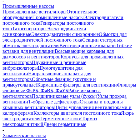
-
Промышленные насосы
Промышленные вентиляторы
Отопительное
оборудование
Промышленные насосы
Электродвигатели
постоянного тока
Генераторы постоянного
тока
Тахогенераторы
Электродвигатели
асинхронные
Электродвигатели синхронные
Обмотки для
электродвигателей постоянного тока
Секции статорных
обмоток электродвигателя
Вентиляционные клапаны
Гибкие
вставки для вентиляции
Всасывающие карманы для
дымососов и вентиляторов
Корпусы для промышленных
вентиляторов
Пружинные и резиновые
виброизоляторы
Шумоглушители для
вентиляции
Направляющие аппараты для
вентиляторов
Обратные фланцы (круглые и
прямоугольные)
Карманные фильтры для вентиляции
Фильтры
ячейковые ФяРБ, ФяВБ, ФяУБ
Рабочие колеса
вентиляторов
Подшипниковые узлы (буксы)
Узлы прохода
вентиляции
Т-образные дефлекторы
Стаканы и поддоны
крышных вентиляторов
Щиты управления вентиляторами и
калориферами
Коллекторы двигателя постоянного тока
Якорь
электродвигателя
Герметичные люки
Тормоз
электромагнитный
Двери герметичные
-
Химические насосы