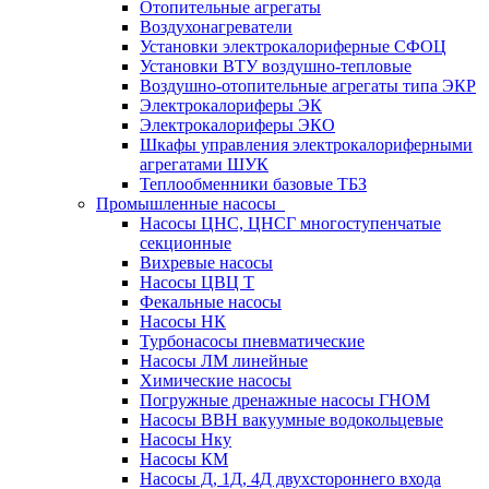
Отопительные агрегаты
Воздухонагреватели
Установки электрокалориферные СФОЦ
Установки ВТУ воздушно-тепловые
Воздушно-отопительные агрегаты типа ЭКР
Электрокалориферы ЭК
Электрокалориферы ЭКО
Шкафы управления электрокалориферными
агрегатами ШУК
Теплообменники базовые ТБЗ
Промышленные насосы
Насосы ЦНС, ЦНСГ многоступенчатые
секционные
Вихревые насосы
Насосы ЦВЦ Т
Фекальные насосы
Насосы НК
Турбонасосы пневматические
Насосы ЛМ линейные
Химические насосы
Погружные дренажные насосы ГНОМ
Насосы ВВН вакуумные водокольцевые
Насосы Нку
Насосы КМ
Насосы Д, 1Д, 4Д двухстороннего входа