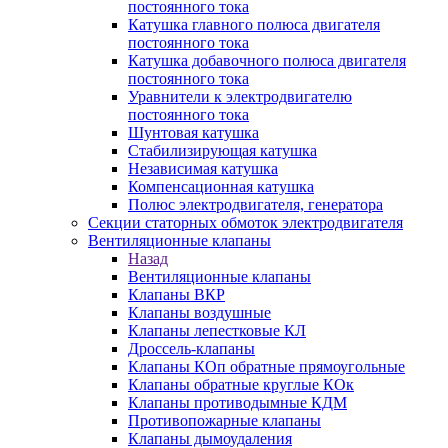
постоянного тока
Катушка главного полюса двигателя
постоянного тока
Катушка добавочного полюса двигателя
постоянного тока
Уравнители к электродвигателю
постоянного тока
Шунтовая катушка
Стабилизирующая катушка
Независимая катушка
Компенсационная катушка
Полюс электродвигателя, генератора
Секции статорных обмоток электродвигателя
Вентиляционные клапаны
Назад
Вентиляционные клапаны
Клапаны ВКР
Клапаны воздушные
Клапаны лепестковые КЛ
Дроссель-клапаны
Клапаны КОп обратные прямоугольные
Клапаны обратные круглые КОк
Клапаны противодымные КДМ
Противопожарные клапаны
Клапаны дымоудаления