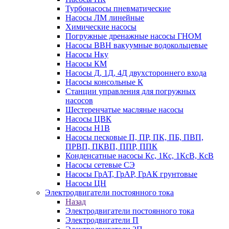
Турбонасосы пневматические
Насосы ЛМ линейные
Химические насосы
Погружные дренажные насосы ГНОМ
Насосы ВВН вакуумные водокольцевые
Насосы Нку
Насосы КМ
Насосы Д, 1Д, 4Д двухстороннего входа
Насосы консольные К
Станции управления для погружных
насосов
Шестеренчатые масляные насосы
Насосы ЦВК
Насосы Н1В
Насосы песковые П, ПР, ПК, ПБ, ПВП,
ПРВП, ПКВП, ППР, ППК
Конденсатные насосы Кс, 1Кс, 1КсВ, КсВ
Насосы сетевые СЭ
Насосы ГрАТ, ГрАР, ГрАК грунтовые
Насосы ЦН
Электродвигатели постоянного тока
Назад
Электродвигатели постоянного тока
Электродвигатели П