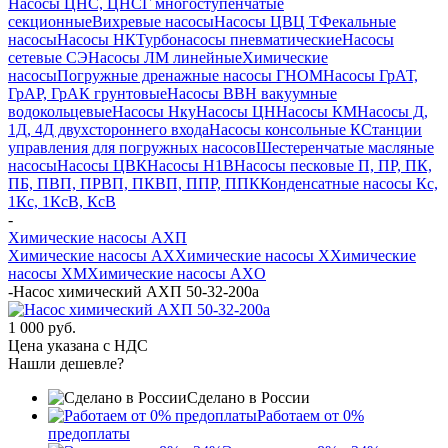
Насосы ЦНС, ЦНСГ многоступенчатые
секционные
Вихревые насосы
Насосы ЦВЦ Т
Фекальные
насосы
Насосы НК
Турбонасосы пневматические
Насосы
сетевые СЭ
Насосы ЛМ линейные
Химические
насосы
Погружные дренажные насосы ГНОМ
Насосы ГрАТ,
ГрАР, ГрАК грунтовые
Насосы ВВН вакуумные
водокольцевые
Насосы Нку
Насосы ЦН
Насосы КМ
Насосы Д,
1Д, 4Д двухстороннего входа
Насосы консольные К
Станции
управления для погружных насосов
Шестеренчатые масляные
насосы
Насосы ЦВК
Насосы Н1В
Насосы песковые П, ПР, ПК,
ПБ, ПВП, ПРВП, ПКВП, ППР, ППК
Конденсатные насосы Кс,
1Кс, 1КсВ, КсВ
-
Химические насосы АХП
Химические насосы AX
Химические насосы X
Химические
насосы XМ
Химические насосы AXО
-
Насос химический АХП 50-32-200а
1 000 руб.
Цена указана с НДС
Нашли дешевле?
Сделано в России
Работаем от 0%
предоплаты