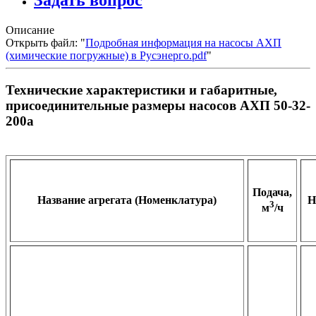
Задать вопрос
Описание
Открыть файл: "
Подробная информация на насосы АХП
(химические погружные) в Русэнерго.pdf
"
Технические характеристики и габаритные,
присоединительные размеры насосов АХП 50-32-
200а
Подача,
Название агрегата (Номенклатура)
Н
3
м
/ч