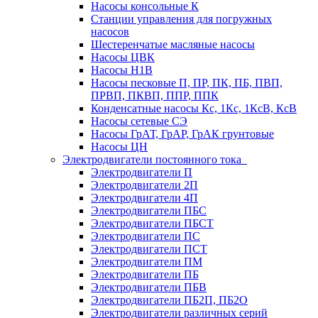
Насосы консольные К
Станции управления для погружных
насосов
Шестеренчатые масляные насосы
Насосы ЦВК
Насосы Н1В
Насосы песковые П, ПР, ПК, ПБ, ПВП,
ПРВП, ПКВП, ППР, ППК
Конденсатные насосы Кс, 1Кс, 1КсВ, КсВ
Насосы сетевые СЭ
Насосы ГрАТ, ГрАР, ГрАК грунтовые
Насосы ЦН
Электродвигатели постоянного тока
Электродвигатели П
Электродвигатели 2П
Электродвигатели 4П
Электродвигатели ПБС
Электродвигатели ПБСТ
Электродвигатели ПС
Электродвигатели ПСТ
Электродвигатели ПМ
Электродвигатели ПБ
Электродвигатели ПБВ
Электродвигатели ПБ2П, ПБ2О
Электродвигатели различных серий