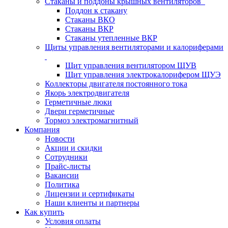
Стаканы и поддоны крышных вентиляторов
Поддон к стакану
Стаканы ВКО
Стаканы ВКР
Стаканы утепленные ВКР
Щиты управления вентиляторами и калориферами
Щит управления вентилятором ЩУВ
Щит управления электрокалорифером ЩУЭ
Коллекторы двигателя постоянного тока
Якорь электродвигателя
Герметичные люки
Двери герметичные
Тормоз электромагнитный
Компания
Новости
Акции и скидки
Сотрудники
Прайс-листы
Вакансии
Политика
Лицензии и сертификаты
Наши клиенты и партнеры
Как купить
Условия оплаты