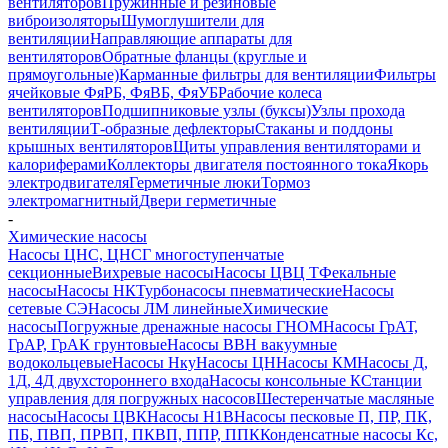
вентиляторов
Пружинные и резиновые
виброизоляторы
Шумоглушители для
вентиляции
Направляющие аппараты для
вентиляторов
Обратные фланцы (круглые и
прямоугольные)
Карманные фильтры для вентиляции
Фильтры
ячейковые ФяРБ, ФяВБ, ФяУБ
Рабочие колеса
вентиляторов
Подшипниковые узлы (буксы)
Узлы прохода
вентиляции
Т-образные дефлекторы
Стаканы и поддоны
крышных вентиляторов
Щиты управления вентиляторами и
калориферами
Коллекторы двигателя постоянного тока
Якорь
электродвигателя
Герметичные люки
Тормоз
электромагнитный
Двери герметичные
-
Химические насосы
Насосы ЦНС, ЦНСГ многоступенчатые
секционные
Вихревые насосы
Насосы ЦВЦ Т
Фекальные
насосы
Насосы НК
Турбонасосы пневматические
Насосы
сетевые СЭ
Насосы ЛМ линейные
Химические
насосы
Погружные дренажные насосы ГНОМ
Насосы ГрАТ,
ГрАР, ГрАК грунтовые
Насосы ВВН вакуумные
водокольцевые
Насосы Нку
Насосы ЦН
Насосы КМ
Насосы Д,
1Д, 4Д двухстороннего входа
Насосы консольные К
Станции
управления для погружных насосов
Шестеренчатые масляные
насосы
Насосы ЦВК
Насосы Н1В
Насосы песковые П, ПР, ПК,
ПБ, ПВП, ПРВП, ПКВП, ППР, ППК
Конденсатные насосы Кс,