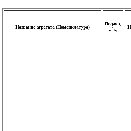
Подача,
Название агрегата (Номенклатура)
Н
3
м
/ч