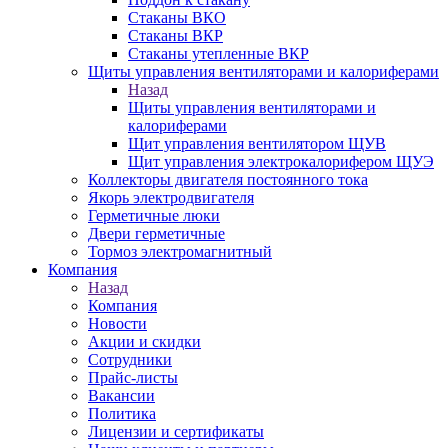
Стаканы ВКО
Стаканы ВКР
Стаканы утепленные ВКР
Щиты управления вентиляторами и калориферами
Назад
Щиты управления вентиляторами и
калориферами
Щит управления вентилятором ЩУВ
Щит управления электрокалорифером ЩУЭ
Коллекторы двигателя постоянного тока
Якорь электродвигателя
Герметичные люки
Двери герметичные
Тормоз электромагнитный
Компания
Назад
Компания
Новости
Акции и скидки
Сотрудники
Прайс-листы
Вакансии
Политика
Лицензии и сертификаты