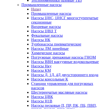
Теплообменники базовые ТБЗ
Промышленные насосы
Назад
Промышленные насосы
Насосы ЦНС, ЦНСГ многоступенчатые
секционные
Вихревые насосы
Насосы ЦВЦ Т
Фекальные насосы
Насосы НК
Турбонасосы пневматические
Насосы ЛМ линейные
Химические насосы
Погружные дренажные насосы ГНОМ
Насосы ВВН вакуумные водокольцевые
Насосы Нку
Насосы КМ
Насосы Д, 1Д, 4Д двухстороннего входа
Насосы консольные К
Станции управления для погружных
насосов
Шестеренчатые масляные насосы
Насосы ЦВК
Насосы Н1В
Насосы песковые П, ПР, ПК, ПБ, ПВП,