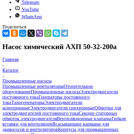
Telegram
YouTube
WhatsApp
Поделиться
Насос химический АХП 50-32-200а
Главная
-
Каталог
-
Промышленные насосы
Промышленные вентиляторы
Отопительное
оборудование
Промышленные насосы
Электродвигатели
постоянного тока
Генераторы постоянного
тока
Тахогенераторы
Электродвигатели
асинхронные
Электродвигатели синхронные
Обмотки для
электродвигателей постоянного тока
Секции статорных
обмоток электродвигателя
Вентиляционные клапаны
Гибкие
вставки для вентиляции
Всасывающие карманы для
дымососов и вентиляторов
Корпусы для промышленных