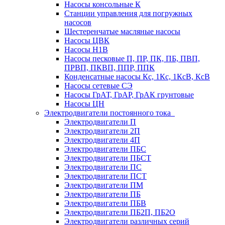
Насосы консольные К
Станции управления для погружных
насосов
Шестеренчатые масляные насосы
Насосы ЦВК
Насосы Н1В
Насосы песковые П, ПР, ПК, ПБ, ПВП,
ПРВП, ПКВП, ППР, ППК
Конденсатные насосы Кс, 1Кс, 1КсВ, КсВ
Насосы сетевые СЭ
Насосы ГрАТ, ГрАР, ГрАК грунтовые
Насосы ЦН
Электродвигатели постоянного тока
Электродвигатели П
Электродвигатели 2П
Электродвигатели 4П
Электродвигатели ПБС
Электродвигатели ПБСТ
Электродвигатели ПС
Электродвигатели ПСТ
Электродвигатели ПМ
Электродвигатели ПБ
Электродвигатели ПБВ
Электродвигатели ПБ2П, ПБ2О
Электродвигатели различных серий