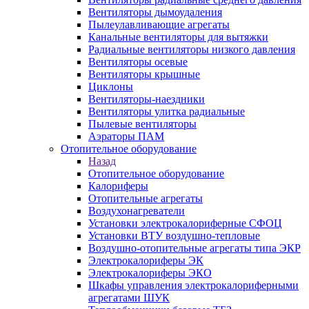
Вентиляторы дымоудаления
Пылеулавливающие агрегаты
Канальные вентиляторы для вытяжки
Радиальные вентиляторы низкого давления
Вентиляторы осевые
Вентиляторы крышные
Циклоны
Вентиляторы-наездники
Вентиляторы улитка радиальные
Пылевые вентиляторы
Аэраторы ПАМ
Отопительное оборудование
Назад
Отопительное оборудование
Калориферы
Отопительные агрегаты
Воздухонагреватели
Установки электрокалориферные СФОЦ
Установки ВТУ воздушно-тепловые
Воздушно-отопительные агрегаты типа ЭКР
Электрокалориферы ЭК
Электрокалориферы ЭКО
Шкафы управления электрокалориферными
агрегатами ШУК