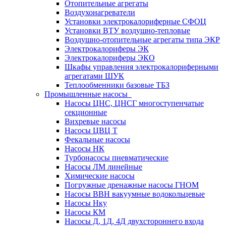
Отопительные агрегаты
Воздухонагреватели
Установки электрокалориферные СФОЦ
Установки ВТУ воздушно-тепловые
Воздушно-отопительные агрегаты типа ЭКР
Электрокалориферы ЭК
Электрокалориферы ЭКО
Шкафы управления электрокалориферными
агрегатами ШУК
Теплообменники базовые ТБЗ
Промышленные насосы
Насосы ЦНС, ЦНСГ многоступенчатые
секционные
Вихревые насосы
Насосы ЦВЦ Т
Фекальные насосы
Насосы НК
Турбонасосы пневматические
Насосы ЛМ линейные
Химические насосы
Погружные дренажные насосы ГНОМ
Насосы ВВН вакуумные водокольцевые
Насосы Нку
Насосы КМ
Насосы Д, 1Д, 4Д двухстороннего входа