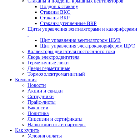
Стаканы и поддоны крышных вентиляторов
Поддон к стакану
Стаканы ВКО
Стаканы ВКР
Стаканы утепленные ВКР
Щиты управления вентиляторами и калориферами
Щит управления вентилятором ЩУВ
Щит управления электрокалорифером ЩУЭ
Коллекторы двигателя постоянного тока
Якорь электродвигателя
Герметичные люки
Двери герметичные
Тормоз электромагнитный
Компания
Новости
Акции и скидки
Сотрудники
Прайс-листы
Вакансии
Политика
Лицензии и сертификаты
Наши клиенты и партнеры
Как купить
Условия оплаты