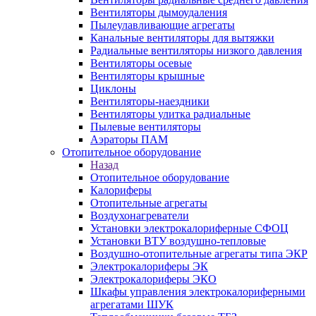
Вентиляторы дымоудаления
Пылеулавливающие агрегаты
Канальные вентиляторы для вытяжки
Радиальные вентиляторы низкого давления
Вентиляторы осевые
Вентиляторы крышные
Циклоны
Вентиляторы-наездники
Вентиляторы улитка радиальные
Пылевые вентиляторы
Аэраторы ПАМ
Отопительное оборудование
Назад
Отопительное оборудование
Калориферы
Отопительные агрегаты
Воздухонагреватели
Установки электрокалориферные СФОЦ
Установки ВТУ воздушно-тепловые
Воздушно-отопительные агрегаты типа ЭКР
Электрокалориферы ЭК
Электрокалориферы ЭКО
Шкафы управления электрокалориферными
агрегатами ШУК