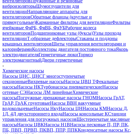
вентиляторов
Пружинные и резиновые
виброизоляторы
Шумоглушители для
вентиляции
Направляющие аппараты для
вентиляторов
Обратные фланцы (круглые и
прямоугольные)
Карманные фильтры для вентиляции
Фильтры
ячейковые ФяРБ, ФяВБ, ФяУБ
Рабочие колеса
вентиляторов
Подшипниковые узлы (буксы)
Узлы прохода
вентиляции
Т-образные дефлекторы
Стаканы и поддоны
крышных вентиляторов
Щиты управления вентиляторами и
калориферами
Коллекторы двигателя постоянного тока
Якорь
электродвигателя
Герметичные люки
Тормоз
электромагнитный
Двери герметичные
-
Химические насосы
Насосы ЦНС, ЦНСГ многоступенчатые
секционные
Вихревые насосы
Насосы ЦВЦ Т
Фекальные
насосы
Насосы НК
Турбонасосы пневматические
Насосы
сетевые СЭ
Насосы ЛМ линейные
Химические
насосы
Погружные дренажные насосы ГНОМ
Насосы ГрАТ,
ГрАР, ГрАК грунтовые
Насосы ВВН вакуумные
водокольцевые
Насосы Нку
Насосы ЦН
Насосы КМ
Насосы Д,
1Д, 4Д двухстороннего входа
Насосы консольные К
Станции
управления для погружных насосов
Шестеренчатые масляные
насосы
Насосы ЦВК
Насосы Н1В
Насосы песковые П, ПР, ПК,
ПБ, ПВП, ПРВП, ПКВП, ППР, ППК
Конденсатные насосы Кс,