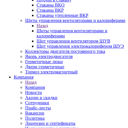
Стаканы ВКО
Стаканы ВКР
Стаканы утепленные ВКР
Щиты управления вентиляторами и калориферами
Назад
Щиты управления вентиляторами и
калориферами
Щит управления вентилятором ЩУВ
Щит управления электрокалорифером ЩУЭ
Коллекторы двигателя постоянного тока
Якорь электродвигателя
Герметичные люки
Двери герметичные
Тормоз электромагнитный
Компания
Назад
Компания
Новости
Акции и скидки
Сотрудники
Прайс-листы
Вакансии
Политика
Лицензии и сертификаты