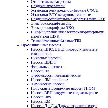
Отопительные агрегаты
Воздухонагреватели
Установки электрокалориферные СФОЦ
Установки ВТУ воздушно-тепловые
Воздушно-отопительные агрегаты типа ЭКР
Электрокалориферы ЭК
Электрокалориферы ЭКО
Шкафы управления электрокалориферными
агрегатами ШУК
Теплообменники базовые ТБЗ
Промышленные насосы
Насосы ЦНС, ЦНСГ многоступенчатые
секционные
Вихревые насосы
Насосы ЦВЦ Т
Фекальные насосы
Насосы НК
Турбонасосы пневматические
Насосы ЛМ линейные
Химические насосы
Погружные дренажные насосы ГНОМ
Насосы ВВН вакуумные водокольцевые
Насосы Нку
Насосы КМ
Насосы Д, 1Д, 4Д двухстороннего входа