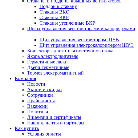
Стаканы и поддоны крышных вентиляторов
Поддон к стакану
Стаканы ВКО
Стаканы ВКР
Стаканы утепленные ВКР
Щиты управления вентиляторами и калориферами
Щит управления вентилятором ЩУВ
Щит управления электрокалорифером ЩУЭ
Коллекторы двигателя постоянного тока
Якорь электродвигателя
Герметичные люки
Двери герметичные
Тормоз электромагнитный
Компания
Новости
Акции и скидки
Сотрудники
Прайс-листы
Вакансии
Политика
Лицензии и сертификаты
Наши клиенты и партнеры
Как купить
Условия оплаты