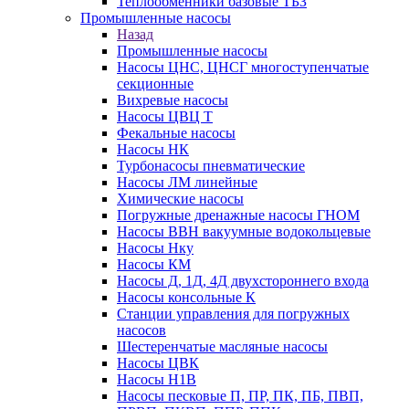
Теплообменники базовые ТБЗ
Промышленные насосы
Назад
Промышленные насосы
Насосы ЦНС, ЦНСГ многоступенчатые
секционные
Вихревые насосы
Насосы ЦВЦ Т
Фекальные насосы
Насосы НК
Турбонасосы пневматические
Насосы ЛМ линейные
Химические насосы
Погружные дренажные насосы ГНОМ
Насосы ВВН вакуумные водокольцевые
Насосы Нку
Насосы КМ
Насосы Д, 1Д, 4Д двухстороннего входа
Насосы консольные К
Станции управления для погружных
насосов
Шестеренчатые масляные насосы
Насосы ЦВК
Насосы Н1В
Насосы песковые П, ПР, ПК, ПБ, ПВП,