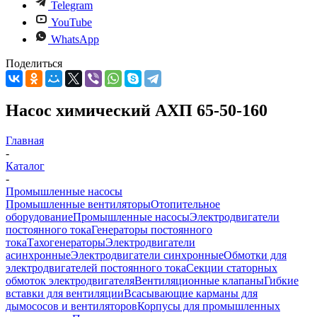
Telegram
YouTube
WhatsApp
Поделиться
Насос химический АХП 65-50-160
Главная
-
Каталог
-
Промышленные насосы
Промышленные вентиляторы
Отопительное
оборудование
Промышленные насосы
Электродвигатели
постоянного тока
Генераторы постоянного
тока
Тахогенераторы
Электродвигатели
асинхронные
Электродвигатели синхронные
Обмотки для
электродвигателей постоянного тока
Секции статорных
обмоток электродвигателя
Вентиляционные клапаны
Гибкие
вставки для вентиляции
Всасывающие карманы для
дымососов и вентиляторов
Корпусы для промышленных