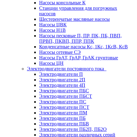
Насосы консольные К
Станции управления для погружных
насосов
Шестеренчатые масляные насосы
Насосы ЦВК
Насосы Н1В
Насосы песковые П, ПР, ПК, ПБ, ПВП,
ПРВП, ПКВП, ППР, ППК
Конденсатные насосы Кс, 1Кс, 1КсВ, КсВ
Насосы сетевые СЭ
Насосы ГрАТ, ГрАР, ГрАК грунтовые
Насосы ЦН
Электродвигатели постоянного тока
Электродвигатели П
Электродвигатели 2П
Электродвигатели 4П
Электродвигатели ПБС
Электродвигатели ПБСТ
Электродвигатели ПС
Электродвигатели ПСТ
Электродвигатели ПМ
Электродвигатели ПБ
Электродвигатели ПБВ
Электродвигатели ПБ2П, ПБ2О
Электродвигатели различных серий