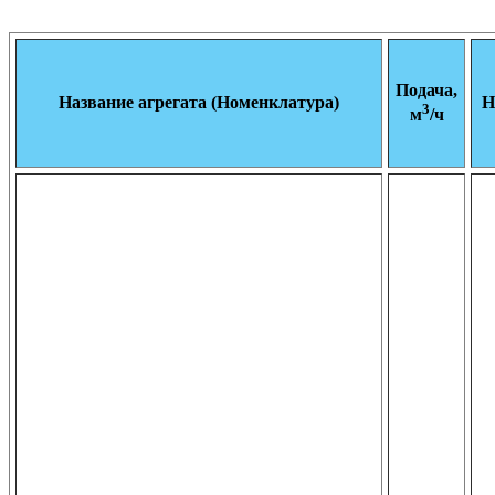
Подача,
Название агрегата (Номенклатура)
Н
3
м
/ч