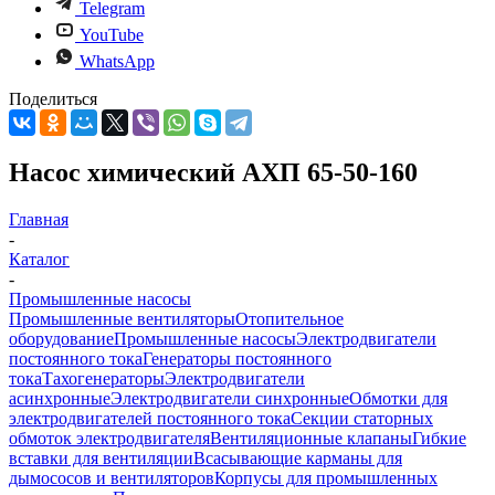
Telegram
YouTube
WhatsApp
Поделиться
Насос химический АХП 65-50-160
Главная
-
Каталог
-
Промышленные насосы
Промышленные вентиляторы
Отопительное
оборудование
Промышленные насосы
Электродвигатели
постоянного тока
Генераторы постоянного
тока
Тахогенераторы
Электродвигатели
асинхронные
Электродвигатели синхронные
Обмотки для
электродвигателей постоянного тока
Секции статорных
обмоток электродвигателя
Вентиляционные клапаны
Гибкие
вставки для вентиляции
Всасывающие карманы для
дымососов и вентиляторов
Корпусы для промышленных