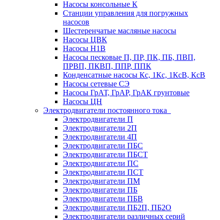
Насосы консольные К
Станции управления для погружных
насосов
Шестеренчатые масляные насосы
Насосы ЦВК
Насосы Н1В
Насосы песковые П, ПР, ПК, ПБ, ПВП,
ПРВП, ПКВП, ППР, ППК
Конденсатные насосы Кс, 1Кс, 1КсВ, КсВ
Насосы сетевые СЭ
Насосы ГрАТ, ГрАР, ГрАК грунтовые
Насосы ЦН
Электродвигатели постоянного тока
Электродвигатели П
Электродвигатели 2П
Электродвигатели 4П
Электродвигатели ПБС
Электродвигатели ПБСТ
Электродвигатели ПС
Электродвигатели ПСТ
Электродвигатели ПМ
Электродвигатели ПБ
Электродвигатели ПБВ
Электродвигатели ПБ2П, ПБ2О
Электродвигатели различных серий