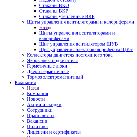
Стаканы ВКО
Стаканы ВКР
Стаканы утепленные ВКР
Щиты управления вентиляторами и калориферами
Назад
Щиты управления вентиляторами и
калориферами
Щит управления вентилятором ЩУВ
Щит управления электрокалорифером ЩУЭ
Коллекторы двигателя постоянного тока
Якорь электродвигателя
Герметичные люки
Двери герметичные
Тормоз электромагнитный
Компания
Назад
Компания
Новости
Акции и скидки
Сотрудники
Прайс-листы
Вакансии
Политика
Лицензии и сертификаты