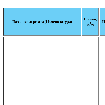
Подача,
Название агрегата (Номенклатура)
Н
3
м
/ч