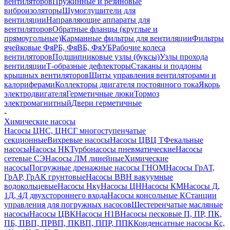
вентиляторов
Пружинные и резиновые
виброизоляторы
Шумоглушители для
вентиляции
Направляющие аппараты для
вентиляторов
Обратные фланцы (круглые и
прямоугольные)
Карманные фильтры для вентиляции
Фильтры
ячейковые ФяРБ, ФяВБ, ФяУБ
Рабочие колеса
вентиляторов
Подшипниковые узлы (буксы)
Узлы прохода
вентиляции
Т-образные дефлекторы
Стаканы и поддоны
крышных вентиляторов
Щиты управления вентиляторами и
калориферами
Коллекторы двигателя постоянного тока
Якорь
электродвигателя
Герметичные люки
Тормоз
электромагнитный
Двери герметичные
-
Химические насосы
Насосы ЦНС, ЦНСГ многоступенчатые
секционные
Вихревые насосы
Насосы ЦВЦ Т
Фекальные
насосы
Насосы НК
Турбонасосы пневматические
Насосы
сетевые СЭ
Насосы ЛМ линейные
Химические
насосы
Погружные дренажные насосы ГНОМ
Насосы ГрАТ,
ГрАР, ГрАК грунтовые
Насосы ВВН вакуумные
водокольцевые
Насосы Нку
Насосы ЦН
Насосы КМ
Насосы Д,
1Д, 4Д двухстороннего входа
Насосы консольные К
Станции
управления для погружных насосов
Шестеренчатые масляные
насосы
Насосы ЦВК
Насосы Н1В
Насосы песковые П, ПР, ПК,
ПБ, ПВП, ПРВП, ПКВП, ППР, ППК
Конденсатные насосы Кс,