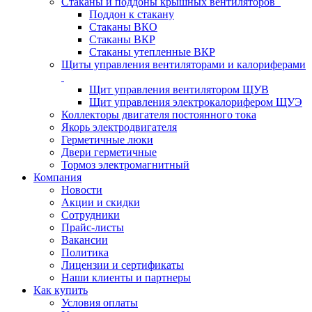
Стаканы и поддоны крышных вентиляторов
Поддон к стакану
Стаканы ВКО
Стаканы ВКР
Стаканы утепленные ВКР
Щиты управления вентиляторами и калориферами
Щит управления вентилятором ЩУВ
Щит управления электрокалорифером ЩУЭ
Коллекторы двигателя постоянного тока
Якорь электродвигателя
Герметичные люки
Двери герметичные
Тормоз электромагнитный
Компания
Новости
Акции и скидки
Сотрудники
Прайс-листы
Вакансии
Политика
Лицензии и сертификаты
Наши клиенты и партнеры
Как купить
Условия оплаты