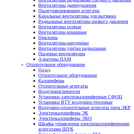
Вентиляторы дымоудаления
Пылеулавливающие агрегаты
Канальные вентиляторы для вытяжки
Радиальные вентиляторы низкого давления
Вентиляторы осевые
Вентиляторы крышные
Циклоны
Вентиляторы-наездники
Вентиляторы улитка радиальные
Пылевые вентиляторы
Аэраторы ПАМ
Отопительное оборудование
Назад
Отопительное оборудование
Калориферы
Отопительные агрегаты
Воздухонагреватели
Установки электрокалориферные СФОЦ
Установки ВТУ воздушно-тепловые
Воздушно-отопительные агрегаты типа ЭКР
Электрокалориферы ЭК
Электрокалориферы ЭКО
Шкафы управления электрокалориферными
агрегатами ШУК