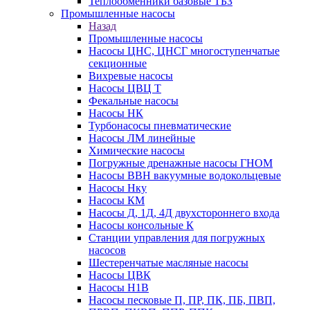
Теплообменники базовые ТБЗ
Промышленные насосы
Назад
Промышленные насосы
Насосы ЦНС, ЦНСГ многоступенчатые
секционные
Вихревые насосы
Насосы ЦВЦ Т
Фекальные насосы
Насосы НК
Турбонасосы пневматические
Насосы ЛМ линейные
Химические насосы
Погружные дренажные насосы ГНОМ
Насосы ВВН вакуумные водокольцевые
Насосы Нку
Насосы КМ
Насосы Д, 1Д, 4Д двухстороннего входа
Насосы консольные К
Станции управления для погружных
насосов
Шестеренчатые масляные насосы
Насосы ЦВК
Насосы Н1В
Насосы песковые П, ПР, ПК, ПБ, ПВП,