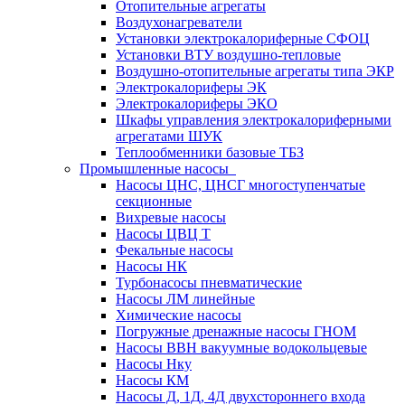
Отопительные агрегаты
Воздухонагреватели
Установки электрокалориферные СФОЦ
Установки ВТУ воздушно-тепловые
Воздушно-отопительные агрегаты типа ЭКР
Электрокалориферы ЭК
Электрокалориферы ЭКО
Шкафы управления электрокалориферными
агрегатами ШУК
Теплообменники базовые ТБЗ
Промышленные насосы
Насосы ЦНС, ЦНСГ многоступенчатые
секционные
Вихревые насосы
Насосы ЦВЦ Т
Фекальные насосы
Насосы НК
Турбонасосы пневматические
Насосы ЛМ линейные
Химические насосы
Погружные дренажные насосы ГНОМ
Насосы ВВН вакуумные водокольцевые
Насосы Нку
Насосы КМ
Насосы Д, 1Д, 4Д двухстороннего входа