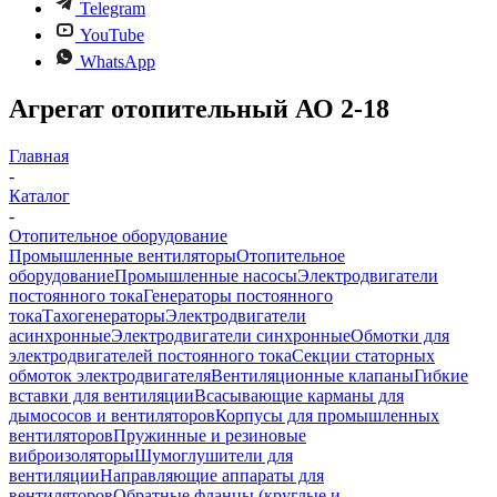
Telegram
YouTube
WhatsApp
Агрегат отопительный АО 2-18
Главная
-
Каталог
-
Отопительное оборудование
Промышленные вентиляторы
Отопительное
оборудование
Промышленные насосы
Электродвигатели
постоянного тока
Генераторы постоянного
тока
Тахогенераторы
Электродвигатели
асинхронные
Электродвигатели синхронные
Обмотки для
электродвигателей постоянного тока
Секции статорных
обмоток электродвигателя
Вентиляционные клапаны
Гибкие
вставки для вентиляции
Всасывающие карманы для
дымососов и вентиляторов
Корпусы для промышленных
вентиляторов
Пружинные и резиновые
виброизоляторы
Шумоглушители для
вентиляции
Направляющие аппараты для
вентиляторов
Обратные фланцы (круглые и