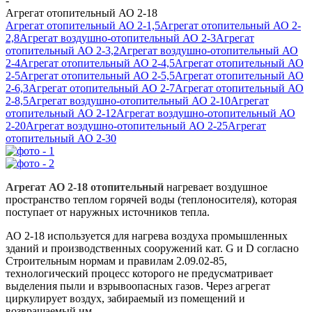
-
Агрегат отопительный АО 2-18
Агрегат отопительный АО 2-1,5
Агрегат отопительный АО 2-
2,8
Агрегат воздушно-отопительный АО 2-3
Агрегат
отопительный АО 2-3,2
Агрегат воздушно-отопительный АО
2-4
Агрегат отопительный АО 2-4,5
Агрегат отопительный АО
2-5
Агрегат отопительный АО 2-5,5
Агрегат отопительный АО
2-6,3
Агрегат отопительный АО 2-7
Агрегат отопительный АО
2-8,5
Агрегат воздушно-отопительный АО 2-10
Агрегат
отопительный АО 2-12
Агрегат воздушно-отопительный АО
2-20
Агрегат воздушно-отопительный АО 2-25
Агрегат
отопительный АО 2-30
Агрегат АО 2-18 отопительный
нагревает воздушное
пространство теплом горячей воды (теплоносителя), которая
поступает от наружных источников тепла.
АО 2-18 используется для нагрева воздуха промышленных
зданий и производственных сооружений кат. G и D согласно
Строительным нормам и правилам 2.09.02-85,
технологический процесс которого не предусматривает
выделения пыли и взрывоопасных газов. Через агрегат
циркулирует воздух, забираемый из помещений и
возвращаемый им.