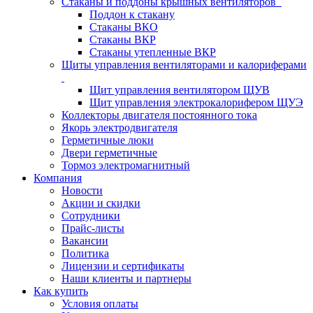
Стаканы и поддоны крышных вентиляторов
Поддон к стакану
Стаканы ВКО
Стаканы ВКР
Стаканы утепленные ВКР
Щиты управления вентиляторами и калориферами
Щит управления вентилятором ЩУВ
Щит управления электрокалорифером ЩУЭ
Коллекторы двигателя постоянного тока
Якорь электродвигателя
Герметичные люки
Двери герметичные
Тормоз электромагнитный
Компания
Новости
Акции и скидки
Сотрудники
Прайс-листы
Вакансии
Политика
Лицензии и сертификаты
Наши клиенты и партнеры
Как купить
Условия оплаты