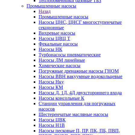
Теплообменники базовые ТБЗ
Промышленные насосы
Назад
Промышленные насосы
Насосы ЦНС, ЦНСГ многоступенчатые
секционные
Вихревые насосы
Насосы ЦВЦ Т
Фекальные насосы
Насосы НК
Турбонасосы пневматические
Насосы ЛМ линейные
Химические насосы
Погружные дренажные насосы ГНОМ
Насосы ВВН вакуумные водокольцевые
Насосы Нку
Насосы КМ
Насосы Д, 1Д, 4Д двухстороннего входа
Насосы консольные К
Станции управления для погружных
насосов
Шестеренчатые масляные насосы
Насосы ЦВК
Насосы Н1В
Насосы песковые П, ПР, ПК, ПБ, ПВП,