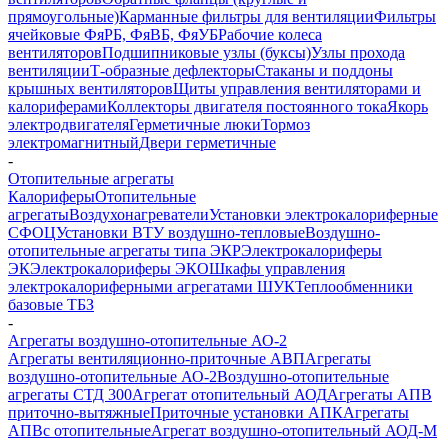
прямоугольные)
Карманные фильтры для вентиляции
Фильтры
ячейковые ФяРБ, ФяВБ, ФяУБ
Рабочие колеса
вентиляторов
Подшипниковые узлы (буксы)
Узлы прохода
вентиляции
Т-образные дефлекторы
Стаканы и поддоны
крышных вентиляторов
Щиты управления вентиляторами и
калориферами
Коллекторы двигателя постоянного тока
Якорь
электродвигателя
Герметичные люки
Тормоз
электромагнитный
Двери герметичные
-
Отопительные агрегаты
Калориферы
Отопительные
агрегаты
Воздухонагреватели
Установки электрокалориферные
СФОЦ
Установки ВТУ воздушно-тепловые
Воздушно-
отопительные агрегаты типа ЭКР
Электрокалориферы
ЭК
Электрокалориферы ЭКО
Шкафы управления
электрокалориферными агрегатами ШУК
Теплообменники
базовые ТБЗ
-
Агрегаты воздушно-отопительные АО-2
Агрегаты вентиляционно-приточные АВП
Агрегаты
воздушно-отопительные АО-2
Воздушно-отопительные
агрегаты СТД 300
Агрегат отопительный АОД
Агрегаты АПВ
приточно-вытяжные
Приточные установки АПК
Агрегаты
АПВс отопительные
Агрегат воздушно-отопительный АОД-М