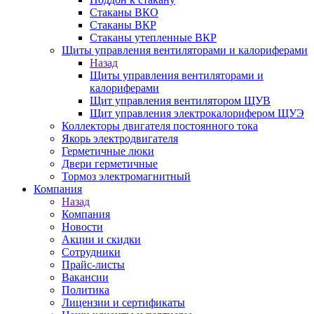
Стаканы ВКО
Стаканы ВКР
Стаканы утепленные ВКР
Щиты управления вентиляторами и калориферами
Назад
Щиты управления вентиляторами и
калориферами
Щит управления вентилятором ЩУВ
Щит управления электрокалорифером ЩУЭ
Коллекторы двигателя постоянного тока
Якорь электродвигателя
Герметичные люки
Двери герметичные
Тормоз электромагнитный
Компания
Назад
Компания
Новости
Акции и скидки
Сотрудники
Прайс-листы
Вакансии
Политика
Лицензии и сертификаты