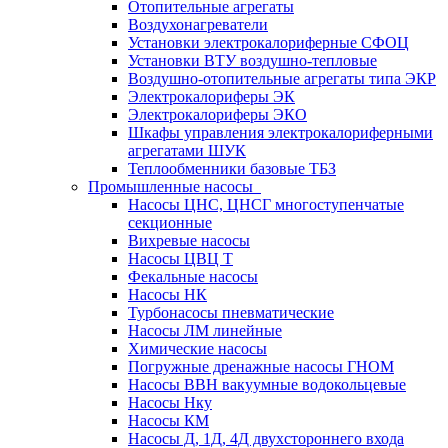
Отопительные агрегаты
Воздухонагреватели
Установки электрокалориферные СФОЦ
Установки ВТУ воздушно-тепловые
Воздушно-отопительные агрегаты типа ЭКР
Электрокалориферы ЭК
Электрокалориферы ЭКО
Шкафы управления электрокалориферными
агрегатами ШУК
Теплообменники базовые ТБЗ
Промышленные насосы
Насосы ЦНС, ЦНСГ многоступенчатые
секционные
Вихревые насосы
Насосы ЦВЦ Т
Фекальные насосы
Насосы НК
Турбонасосы пневматические
Насосы ЛМ линейные
Химические насосы
Погружные дренажные насосы ГНОМ
Насосы ВВН вакуумные водокольцевые
Насосы Нку
Насосы КМ
Насосы Д, 1Д, 4Д двухстороннего входа