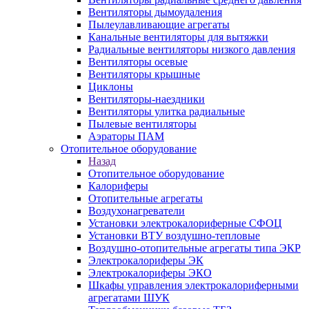
Вентиляторы дымоудаления
Пылеулавливающие агрегаты
Канальные вентиляторы для вытяжки
Радиальные вентиляторы низкого давления
Вентиляторы осевые
Вентиляторы крышные
Циклоны
Вентиляторы-наездники
Вентиляторы улитка радиальные
Пылевые вентиляторы
Аэраторы ПАМ
Отопительное оборудование
Назад
Отопительное оборудование
Калориферы
Отопительные агрегаты
Воздухонагреватели
Установки электрокалориферные СФОЦ
Установки ВТУ воздушно-тепловые
Воздушно-отопительные агрегаты типа ЭКР
Электрокалориферы ЭК
Электрокалориферы ЭКО
Шкафы управления электрокалориферными
агрегатами ШУК