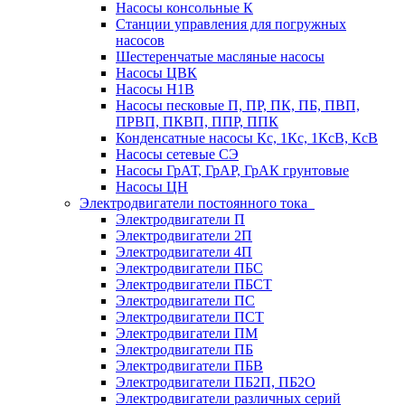
Насосы консольные К
Станции управления для погружных
насосов
Шестеренчатые масляные насосы
Насосы ЦВК
Насосы Н1В
Насосы песковые П, ПР, ПК, ПБ, ПВП,
ПРВП, ПКВП, ППР, ППК
Конденсатные насосы Кс, 1Кс, 1КсВ, КсВ
Насосы сетевые СЭ
Насосы ГрАТ, ГрАР, ГрАК грунтовые
Насосы ЦН
Электродвигатели постоянного тока
Электродвигатели П
Электродвигатели 2П
Электродвигатели 4П
Электродвигатели ПБС
Электродвигатели ПБСТ
Электродвигатели ПС
Электродвигатели ПСТ
Электродвигатели ПМ
Электродвигатели ПБ
Электродвигатели ПБВ
Электродвигатели ПБ2П, ПБ2О
Электродвигатели различных серий