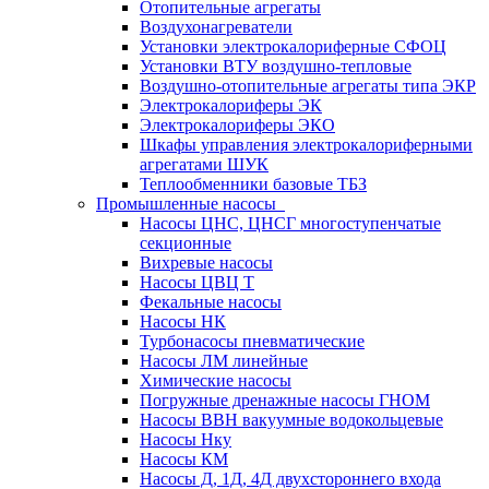
Отопительные агрегаты
Воздухонагреватели
Установки электрокалориферные СФОЦ
Установки ВТУ воздушно-тепловые
Воздушно-отопительные агрегаты типа ЭКР
Электрокалориферы ЭК
Электрокалориферы ЭКО
Шкафы управления электрокалориферными
агрегатами ШУК
Теплообменники базовые ТБЗ
Промышленные насосы
Насосы ЦНС, ЦНСГ многоступенчатые
секционные
Вихревые насосы
Насосы ЦВЦ Т
Фекальные насосы
Насосы НК
Турбонасосы пневматические
Насосы ЛМ линейные
Химические насосы
Погружные дренажные насосы ГНОМ
Насосы ВВН вакуумные водокольцевые
Насосы Нку
Насосы КМ
Насосы Д, 1Д, 4Д двухстороннего входа