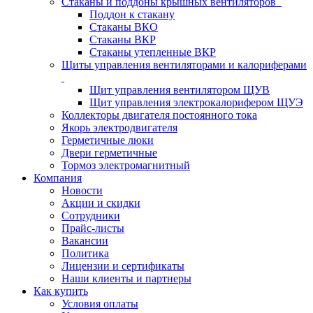
Стаканы и поддоны крышных вентиляторов
Поддон к стакану
Стаканы ВКО
Стаканы ВКР
Стаканы утепленные ВКР
Щиты управления вентиляторами и калориферами
Щит управления вентилятором ЩУВ
Щит управления электрокалорифером ЩУЭ
Коллекторы двигателя постоянного тока
Якорь электродвигателя
Герметичные люки
Двери герметичные
Тормоз электромагнитный
Компания
Новости
Акции и скидки
Сотрудники
Прайс-листы
Вакансии
Политика
Лицензии и сертификаты
Наши клиенты и партнеры
Как купить
Условия оплаты