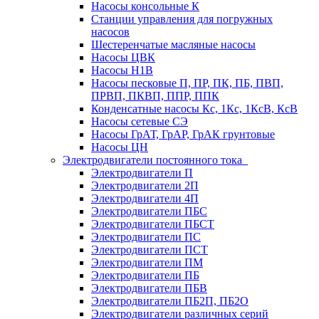
Насосы консольные К
Станции управления для погружных
насосов
Шестеренчатые масляные насосы
Насосы ЦВК
Насосы Н1В
Насосы песковые П, ПР, ПК, ПБ, ПВП,
ПРВП, ПКВП, ППР, ППК
Конденсатные насосы Кс, 1Кс, 1КсВ, КсВ
Насосы сетевые СЭ
Насосы ГрАТ, ГрАР, ГрАК грунтовые
Насосы ЦН
Электродвигатели постоянного тока
Электродвигатели П
Электродвигатели 2П
Электродвигатели 4П
Электродвигатели ПБС
Электродвигатели ПБСТ
Электродвигатели ПС
Электродвигатели ПСТ
Электродвигатели ПМ
Электродвигатели ПБ
Электродвигатели ПБВ
Электродвигатели ПБ2П, ПБ2О
Электродвигатели различных серий