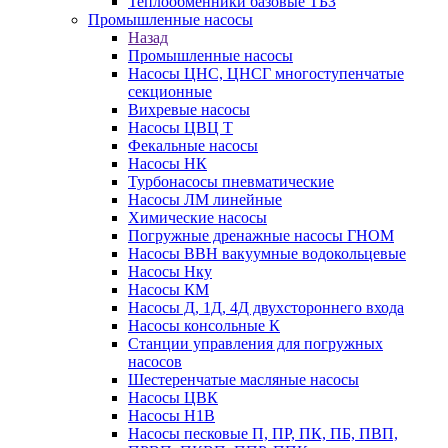
Теплообменники базовые ТБЗ
Промышленные насосы
Назад
Промышленные насосы
Насосы ЦНС, ЦНСГ многоступенчатые
секционные
Вихревые насосы
Насосы ЦВЦ Т
Фекальные насосы
Насосы НК
Турбонасосы пневматические
Насосы ЛМ линейные
Химические насосы
Погружные дренажные насосы ГНОМ
Насосы ВВН вакуумные водокольцевые
Насосы Нку
Насосы КМ
Насосы Д, 1Д, 4Д двухстороннего входа
Насосы консольные К
Станции управления для погружных
насосов
Шестеренчатые масляные насосы
Насосы ЦВК
Насосы Н1В
Насосы песковые П, ПР, ПК, ПБ, ПВП,