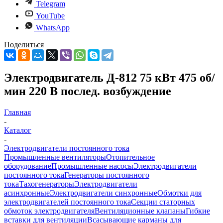
Telegram
YouTube
WhatsApp
Поделиться
Электродвигатель Д-812 75 кВт 475 об/
мин 220 В послед. возбуждение
Главная
-
Каталог
-
Электродвигатели постоянного тока
Промышленные вентиляторы
Отопительное
оборудование
Промышленные насосы
Электродвигатели
постоянного тока
Генераторы постоянного
тока
Тахогенераторы
Электродвигатели
асинхронные
Электродвигатели синхронные
Обмотки для
электродвигателей постоянного тока
Секции статорных
обмоток электродвигателя
Вентиляционные клапаны
Гибкие
вставки для вентиляции
Всасывающие карманы для