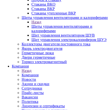
Стаканы ВКО
Стаканы ВКР
Стаканы утепленные ВКР
Щиты управления вентиляторами и калориферами
Назад
Щиты управления вентиляторами и
калориферами
Щит управления вентилятором ЩУВ
Щит управления электрокалорифером ЩУЭ
Коллекторы двигателя постоянного тока
Якорь электродвигателя
Герметичные люки
Двери герметичные
Тормоз электромагнитный
Компания
Назад
Компания
Новости
Акции и скидки
Сотрудники
Прайс-листы
Вакансии
Политика
Лицензии и сертификаты