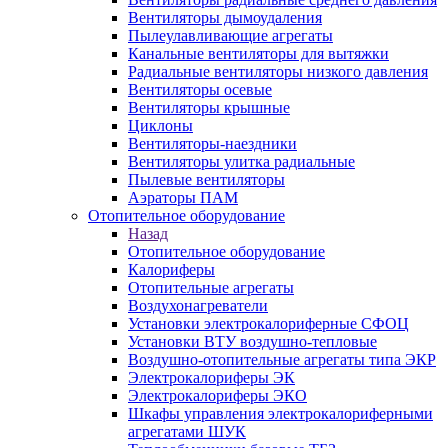
Вентиляторы дымоудаления
Пылеулавливающие агрегаты
Канальные вентиляторы для вытяжки
Радиальные вентиляторы низкого давления
Вентиляторы осевые
Вентиляторы крышные
Циклоны
Вентиляторы-наездники
Вентиляторы улитка радиальные
Пылевые вентиляторы
Аэраторы ПАМ
Отопительное оборудование
Назад
Отопительное оборудование
Калориферы
Отопительные агрегаты
Воздухонагреватели
Установки электрокалориферные СФОЦ
Установки ВТУ воздушно-тепловые
Воздушно-отопительные агрегаты типа ЭКР
Электрокалориферы ЭК
Электрокалориферы ЭКО
Шкафы управления электрокалориферными
агрегатами ШУК