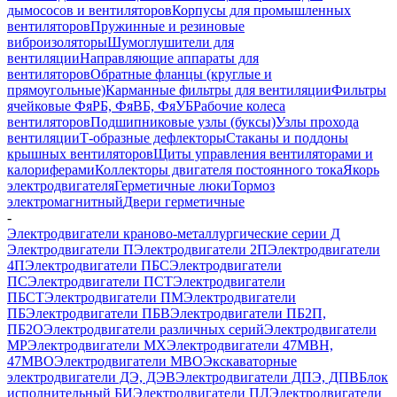
дымососов и вентиляторов
Корпусы для промышленных
вентиляторов
Пружинные и резиновые
виброизоляторы
Шумоглушители для
вентиляции
Направляющие аппараты для
вентиляторов
Обратные фланцы (круглые и
прямоугольные)
Карманные фильтры для вентиляции
Фильтры
ячейковые ФяРБ, ФяВБ, ФяУБ
Рабочие колеса
вентиляторов
Подшипниковые узлы (буксы)
Узлы прохода
вентиляции
Т-образные дефлекторы
Стаканы и поддоны
крышных вентиляторов
Щиты управления вентиляторами и
калориферами
Коллекторы двигателя постоянного тока
Якорь
электродвигателя
Герметичные люки
Тормоз
электромагнитный
Двери герметичные
-
Электродвигатели краново-металлургические серии Д
Электродвигатели П
Электродвигатели 2П
Электродвигатели
4П
Электродвигатели ПБС
Электродвигатели
ПС
Электродвигатели ПСТ
Электродвигатели
ПБСТ
Электродвигатели ПМ
Электродвигатели
ПБ
Электродвигатели ПБВ
Электродвигатели ПБ2П,
ПБ2О
Электродвигатели различных серий
Электродвигатели
МР
Электродвигатели MX
Электродвигатели 47MBH,
47МВО
Электродвигатели MBO
Экскаваторные
электродвигатели ДЭ, ДЭВ
Электродвигатели ДПЭ, ДПВ
Блок
исполнительный БИ
Электродвигатели ПЛ
Электродвигатели