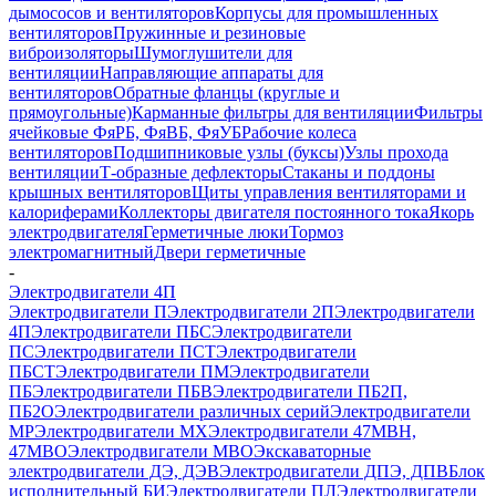
дымососов и вентиляторов
Корпусы для промышленных
вентиляторов
Пружинные и резиновые
виброизоляторы
Шумоглушители для
вентиляции
Направляющие аппараты для
вентиляторов
Обратные фланцы (круглые и
прямоугольные)
Карманные фильтры для вентиляции
Фильтры
ячейковые ФяРБ, ФяВБ, ФяУБ
Рабочие колеса
вентиляторов
Подшипниковые узлы (буксы)
Узлы прохода
вентиляции
Т-образные дефлекторы
Стаканы и поддоны
крышных вентиляторов
Щиты управления вентиляторами и
калориферами
Коллекторы двигателя постоянного тока
Якорь
электродвигателя
Герметичные люки
Тормоз
электромагнитный
Двери герметичные
-
Электродвигатели 4П
Электродвигатели П
Электродвигатели 2П
Электродвигатели
4П
Электродвигатели ПБС
Электродвигатели
ПС
Электродвигатели ПСТ
Электродвигатели
ПБСТ
Электродвигатели ПМ
Электродвигатели
ПБ
Электродвигатели ПБВ
Электродвигатели ПБ2П,
ПБ2О
Электродвигатели различных серий
Электродвигатели
МР
Электродвигатели MX
Электродвигатели 47MBH,
47МВО
Электродвигатели MBO
Экскаваторные
электродвигатели ДЭ, ДЭВ
Электродвигатели ДПЭ, ДПВ
Блок
исполнительный БИ
Электродвигатели ПЛ
Электродвигатели