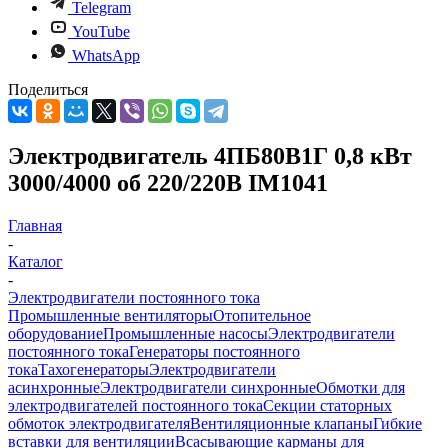
Telegram
YouTube
WhatsApp
Поделиться
Электродвигатель 4ПБ80В1Г 0,8 кВт
3000/4000 об 220/220В IM1041
Главная
-
Каталог
-
Электродвигатели постоянного тока
Промышленные вентиляторы
Отопительное
оборудование
Промышленные насосы
Электродвигатели
постоянного тока
Генераторы постоянного
тока
Тахогенераторы
Электродвигатели
асинхронные
Электродвигатели синхронные
Обмотки для
электродвигателей постоянного тока
Секции статорных
обмоток электродвигателя
Вентиляционные клапаны
Гибкие
вставки для вентиляции
Всасывающие карманы для