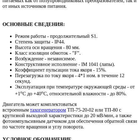
питаемых как от полупроводниковых преобразователей, так и
от иных источников питания.
ОСНОВНЫЕ СВЕДЕНИЯ:
Режим работы - продолжительный S1.
Степень защиты - IP44.
Высота оси вращения - 80 мм.
Класс изоляции обмоток - "F".
Возбуждение - независимое.
Конструктивное исполнение - IM 1041 (лапы).
Коэффициент пульсации тока якоря - 15%.
Перезагрузка по току якоря - 4*1 ном. в течение 12
секунд.
Эксплуатация при температуре окружающей среды - от
о
о
+1
С до +40
С, относительной влажности - до 80%.
Двигатель может комплектоваться
встроенным
тахогенератор
ом
ТП-75-20-02 или ТП-80 с
крутизной выходной характеристики до 20 мВ/мин, а также
фотоимпульсивным датчиком для обеспечения обратной связи
по частоте вращения и углу поворота.
УСЛОВНОЕ ОБОЗНАЧЕНИЕ