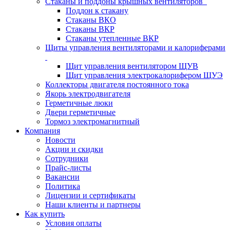
Стаканы и поддоны крышных вентиляторов
Поддон к стакану
Стаканы ВКО
Стаканы ВКР
Стаканы утепленные ВКР
Щиты управления вентиляторами и калориферами
Щит управления вентилятором ЩУВ
Щит управления электрокалорифером ЩУЭ
Коллекторы двигателя постоянного тока
Якорь электродвигателя
Герметичные люки
Двери герметичные
Тормоз электромагнитный
Компания
Новости
Акции и скидки
Сотрудники
Прайс-листы
Вакансии
Политика
Лицензии и сертификаты
Наши клиенты и партнеры
Как купить
Условия оплаты