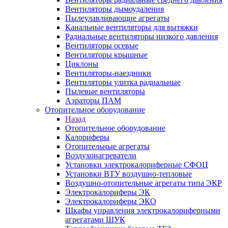
Вентиляторы дымоудаления
Пылеулавливающие агрегаты
Канальные вентиляторы для вытяжки
Радиальные вентиляторы низкого давления
Вентиляторы осевые
Вентиляторы крышные
Циклоны
Вентиляторы-наездники
Вентиляторы улитка радиальные
Пылевые вентиляторы
Аэраторы ПАМ
Отопительное оборудование
Назад
Отопительное оборудование
Калориферы
Отопительные агрегаты
Воздухонагреватели
Установки электрокалориферные СФОЦ
Установки ВТУ воздушно-тепловые
Воздушно-отопительные агрегаты типа ЭКР
Электрокалориферы ЭК
Электрокалориферы ЭКО
Шкафы управления электрокалориферными
агрегатами ШУК