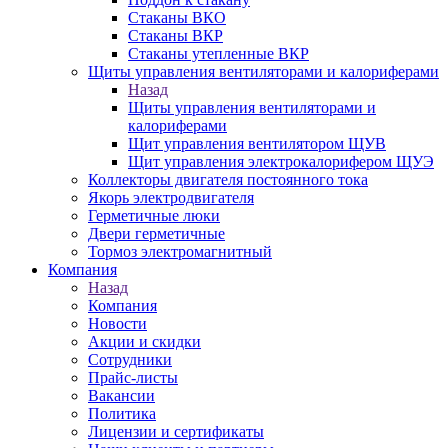
Стаканы ВКО
Стаканы ВКР
Стаканы утепленные ВКР
Щиты управления вентиляторами и калориферами
Назад
Щиты управления вентиляторами и
калориферами
Щит управления вентилятором ЩУВ
Щит управления электрокалорифером ЩУЭ
Коллекторы двигателя постоянного тока
Якорь электродвигателя
Герметичные люки
Двери герметичные
Тормоз электромагнитный
Компания
Назад
Компания
Новости
Акции и скидки
Сотрудники
Прайс-листы
Вакансии
Политика
Лицензии и сертификаты