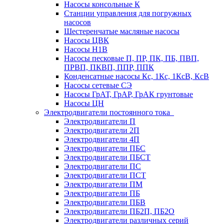
Насосы консольные К
Станции управления для погружных
насосов
Шестеренчатые масляные насосы
Насосы ЦВК
Насосы Н1В
Насосы песковые П, ПР, ПК, ПБ, ПВП,
ПРВП, ПКВП, ППР, ППК
Конденсатные насосы Кс, 1Кс, 1КсВ, КсВ
Насосы сетевые СЭ
Насосы ГрАТ, ГрАР, ГрАК грунтовые
Насосы ЦН
Электродвигатели постоянного тока
Электродвигатели П
Электродвигатели 2П
Электродвигатели 4П
Электродвигатели ПБС
Электродвигатели ПБСТ
Электродвигатели ПС
Электродвигатели ПСТ
Электродвигатели ПМ
Электродвигатели ПБ
Электродвигатели ПБВ
Электродвигатели ПБ2П, ПБ2О
Электродвигатели различных серий