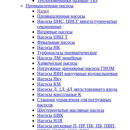
Теплообменники базовые ТБЗ
Промышленные насосы
Назад
Промышленные насосы
Насосы ЦНС, ЦНСГ многоступенчатые
секционные
Вихревые насосы
Насосы ЦВЦ Т
Фекальные насосы
Насосы НК
Турбонасосы пневматические
Насосы ЛМ линейные
Химические насосы
Погружные дренажные насосы ГНОМ
Насосы ВВН вакуумные водокольцевые
Насосы Нку
Насосы КМ
Насосы Д, 1Д, 4Д двухстороннего входа
Насосы консольные К
Станции управления для погружных
насосов
Шестеренчатые масляные насосы
Насосы ЦВК
Насосы Н1В
Насосы песковые П, ПР, ПК, ПБ, ПВП,