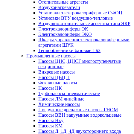
Отопительные агрегаты
Воздухонагреватели
Установки электрокалориферные СФОЦ
Установки ВТУ воздушно-тепловые
Воздушно-отопительные агрегаты типа ЭКР
Электрокалориферы ЭК
Электрокалориферы ЭКО
Шкафы управления электрокалориферными
агрегатами ШУК
Теплообменники базовые ТБЗ
Промышленные насосы
Насосы ЦНС, ЦНСГ многоступенчатые
секционные
Вихревые насосы
Насосы ЦВЦ Т
Фекальные насосы
Насосы НК
Турбонасосы пневматические
Насосы ЛМ линейные
Химические насосы
Погружные дренажные насосы ГНОМ
Насосы ВВН вакуумные водокольцевые
Насосы Нку
Насосы КМ
Насосы Д, 1Д, 4Д двухстороннего входа