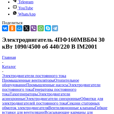
Telegram
YouTube
WhatsApp
Поделиться
Электродвигатель 4ПФ160МВБ04 30
кВт 1090/4500 об 440/220 В IM2001
Главная
-
Каталог
-
Электродвигатели постоянного тока
Промышленные вентиляторы
Отопительное
оборудование
Промышленные насосы
Электродвигатели
постоянного тока
Генераторы постоянного
тока
Тахогенераторы
Электродвигатели
асинхронные
Электродвигатели синхронные
Обмотки для
электродвигателей постоянного тока
Секции статорных
обмоток электродвигателя
Вентиляционные клапаны
Гибкие
вставки для вентиляции
Всасывающие карманы для