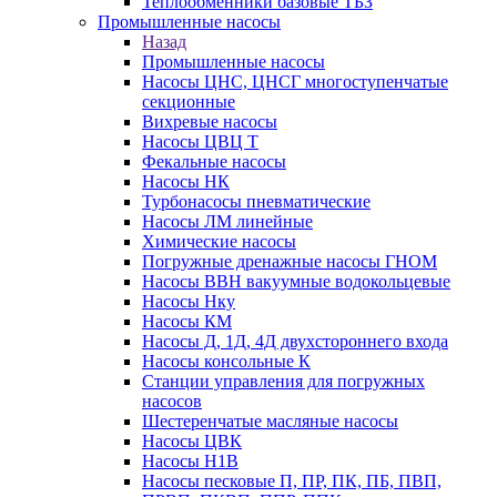
Теплообменники базовые ТБЗ
Промышленные насосы
Назад
Промышленные насосы
Насосы ЦНС, ЦНСГ многоступенчатые
секционные
Вихревые насосы
Насосы ЦВЦ Т
Фекальные насосы
Насосы НК
Турбонасосы пневматические
Насосы ЛМ линейные
Химические насосы
Погружные дренажные насосы ГНОМ
Насосы ВВН вакуумные водокольцевые
Насосы Нку
Насосы КМ
Насосы Д, 1Д, 4Д двухстороннего входа
Насосы консольные К
Станции управления для погружных
насосов
Шестеренчатые масляные насосы
Насосы ЦВК
Насосы Н1В
Насосы песковые П, ПР, ПК, ПБ, ПВП,