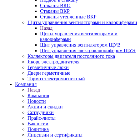
Стаканы ВКО
Стаканы ВКР
Стаканы утепленные ВКР
Щиты управления вентиляторами и калориферами
Назад
Щиты управления вентиляторами и
калориферами
Щит управления вентилятором ЩУВ
Щит управления электрокалорифером ЩУЭ
Коллекторы двигателя постоянного тока
Якорь электродвигателя
Герметичные люки
Двери герметичные
Тормоз электромагнитный
Компания
Назад
Компания
Новости
Акции и скидки
Сотрудники
Прайс-листы
Вакансии
Политика
Лицензии и сертификаты