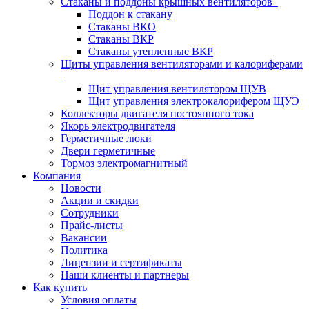
Стаканы и поддоны крышных вентиляторов
Поддон к стакану
Стаканы ВКО
Стаканы ВКР
Стаканы утепленные ВКР
Щиты управления вентиляторами и калориферами
Щит управления вентилятором ЩУВ
Щит управления электрокалорифером ЩУЭ
Коллекторы двигателя постоянного тока
Якорь электродвигателя
Герметичные люки
Двери герметичные
Тормоз электромагнитный
Компания
Новости
Акции и скидки
Сотрудники
Прайс-листы
Вакансии
Политика
Лицензии и сертификаты
Наши клиенты и партнеры
Как купить
Условия оплаты