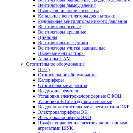
Вентиляторы дымоудаления
Пылеулавливающие агрегаты
Канальные вентиляторы для вытяжки
Радиальные вентиляторы низкого давления
Вентиляторы осевые
Вентиляторы крышные
Циклоны
Вентиляторы-наездники
Вентиляторы улитка радиальные
Пылевые вентиляторы
Аэраторы ПАМ
Отопительное оборудование
Назад
Отопительное оборудование
Калориферы
Отопительные агрегаты
Воздухонагреватели
Установки электрокалориферные СФОЦ
Установки ВТУ воздушно-тепловые
Воздушно-отопительные агрегаты типа ЭКР
Электрокалориферы ЭК
Электрокалориферы ЭКО
Шкафы управления электрокалориферными
агрегатами ШУК