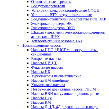
Отопительные агрегаты
Воздухонагреватели
Установки электрокалориферные СФОЦ
Установки ВТУ воздушно-тепловые
Воздушно-отопительные агрегаты типа ЭКР
Электрокалориферы ЭК
Электрокалориферы ЭКО
Шкафы управления электрокалориферными
агрегатами ШУК
Теплообменники базовые ТБЗ
Промышленные насосы
Насосы ЦНС, ЦНСГ многоступенчатые
секционные
Вихревые насосы
Насосы ЦВЦ Т
Фекальные насосы
Насосы НК
Турбонасосы пневматические
Насосы ЛМ линейные
Химические насосы
Погружные дренажные насосы ГНОМ
Насосы ВВН вакуумные водокольцевые
Насосы Нку
Насосы КМ
Насосы Д, 1Д, 4Д двухстороннего входа