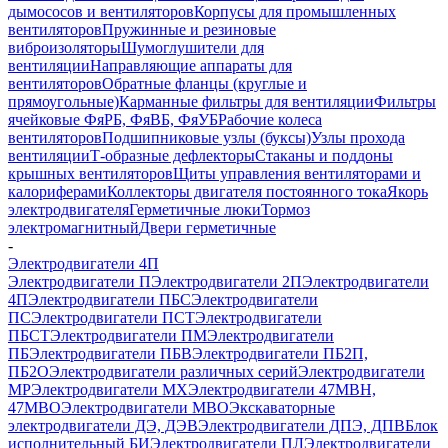
дымососов и вентиляторов
Корпусы для промышленных
вентиляторов
Пружинные и резиновые
виброизоляторы
Шумоглушители для
вентиляции
Направляющие аппараты для
вентиляторов
Обратные фланцы (круглые и
прямоугольные)
Карманные фильтры для вентиляции
Фильтры
ячейковые ФяРБ, ФяВБ, ФяУБ
Рабочие колеса
вентиляторов
Подшипниковые узлы (буксы)
Узлы прохода
вентиляции
Т-образные дефлекторы
Стаканы и поддоны
крышных вентиляторов
Щиты управления вентиляторами и
калориферами
Коллекторы двигателя постоянного тока
Якорь
электродвигателя
Герметичные люки
Тормоз
электромагнитный
Двери герметичные
-
Электродвигатели 4П
Электродвигатели П
Электродвигатели 2П
Электродвигатели
4П
Электродвигатели ПБС
Электродвигатели
ПС
Электродвигатели ПСТ
Электродвигатели
ПБСТ
Электродвигатели ПМ
Электродвигатели
ПБ
Электродвигатели ПБВ
Электродвигатели ПБ2П,
ПБ2О
Электродвигатели различных серий
Электродвигатели
МР
Электродвигатели MX
Электродвигатели 47MBH,
47МВО
Электродвигатели MBO
Экскаваторные
электродвигатели ДЭ, ДЭВ
Электродвигатели ДПЭ, ДПВ
Блок
исполнительный БИ
Электродвигатели ПЛ
Электродвигатели