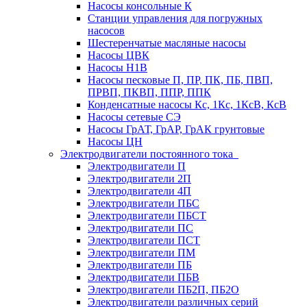
Насосы консольные К
Станции управления для погружных
насосов
Шестеренчатые масляные насосы
Насосы ЦВК
Насосы Н1В
Насосы песковые П, ПР, ПК, ПБ, ПВП,
ПРВП, ПКВП, ППР, ППК
Конденсатные насосы Кс, 1Кс, 1КсВ, КсВ
Насосы сетевые СЭ
Насосы ГрАТ, ГрАР, ГрАК грунтовые
Насосы ЦН
Электродвигатели постоянного тока
Электродвигатели П
Электродвигатели 2П
Электродвигатели 4П
Электродвигатели ПБС
Электродвигатели ПБСТ
Электродвигатели ПС
Электродвигатели ПСТ
Электродвигатели ПМ
Электродвигатели ПБ
Электродвигатели ПБВ
Электродвигатели ПБ2П, ПБ2О
Электродвигатели различных серий