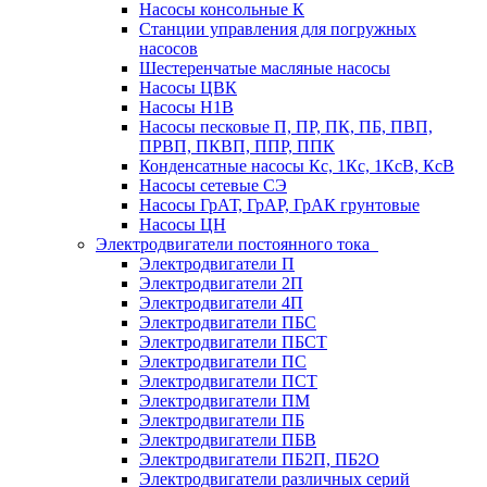
Насосы консольные К
Станции управления для погружных
насосов
Шестеренчатые масляные насосы
Насосы ЦВК
Насосы Н1В
Насосы песковые П, ПР, ПК, ПБ, ПВП,
ПРВП, ПКВП, ППР, ППК
Конденсатные насосы Кс, 1Кс, 1КсВ, КсВ
Насосы сетевые СЭ
Насосы ГрАТ, ГрАР, ГрАК грунтовые
Насосы ЦН
Электродвигатели постоянного тока
Электродвигатели П
Электродвигатели 2П
Электродвигатели 4П
Электродвигатели ПБС
Электродвигатели ПБСТ
Электродвигатели ПС
Электродвигатели ПСТ
Электродвигатели ПМ
Электродвигатели ПБ
Электродвигатели ПБВ
Электродвигатели ПБ2П, ПБ2О
Электродвигатели различных серий