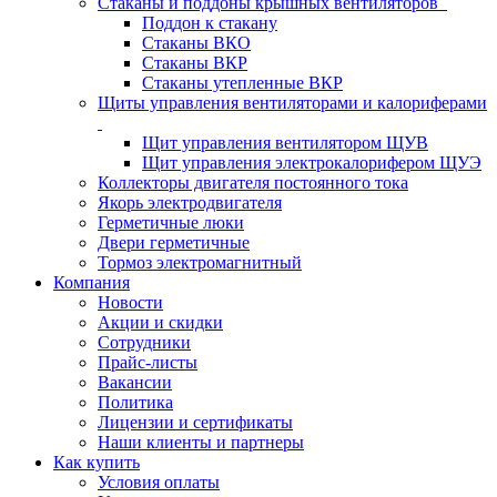
Стаканы и поддоны крышных вентиляторов
Поддон к стакану
Стаканы ВКО
Стаканы ВКР
Стаканы утепленные ВКР
Щиты управления вентиляторами и калориферами
Щит управления вентилятором ЩУВ
Щит управления электрокалорифером ЩУЭ
Коллекторы двигателя постоянного тока
Якорь электродвигателя
Герметичные люки
Двери герметичные
Тормоз электромагнитный
Компания
Новости
Акции и скидки
Сотрудники
Прайс-листы
Вакансии
Политика
Лицензии и сертификаты
Наши клиенты и партнеры
Как купить
Условия оплаты