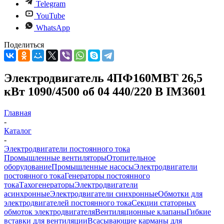
Telegram
YouTube
WhatsApp
Поделиться
Электродвигатель 4ПФ160МВТ 26,5
кВт 1090/4500 об 04 440/220 В IM3601
Главная
-
Каталог
-
Электродвигатели постоянного тока
Промышленные вентиляторы
Отопительное
оборудование
Промышленные насосы
Электродвигатели
постоянного тока
Генераторы постоянного
тока
Тахогенераторы
Электродвигатели
асинхронные
Электродвигатели синхронные
Обмотки для
электродвигателей постоянного тока
Секции статорных
обмоток электродвигателя
Вентиляционные клапаны
Гибкие
вставки для вентиляции
Всасывающие карманы для