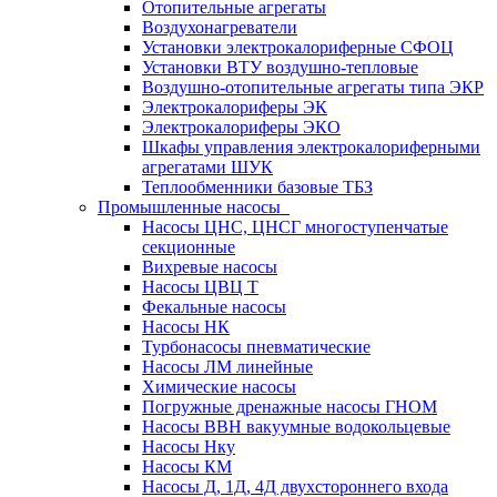
Отопительные агрегаты
Воздухонагреватели
Установки электрокалориферные СФОЦ
Установки ВТУ воздушно-тепловые
Воздушно-отопительные агрегаты типа ЭКР
Электрокалориферы ЭК
Электрокалориферы ЭКО
Шкафы управления электрокалориферными
агрегатами ШУК
Теплообменники базовые ТБЗ
Промышленные насосы
Насосы ЦНС, ЦНСГ многоступенчатые
секционные
Вихревые насосы
Насосы ЦВЦ Т
Фекальные насосы
Насосы НК
Турбонасосы пневматические
Насосы ЛМ линейные
Химические насосы
Погружные дренажные насосы ГНОМ
Насосы ВВН вакуумные водокольцевые
Насосы Нку
Насосы КМ
Насосы Д, 1Д, 4Д двухстороннего входа