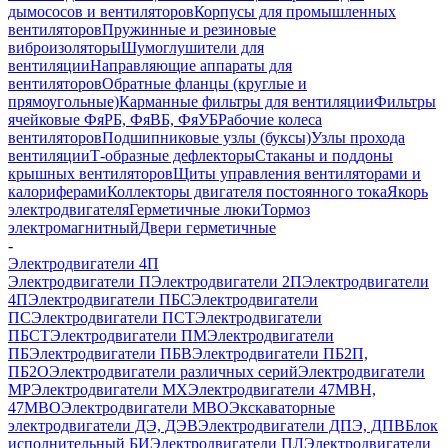
дымососов и вентиляторов
Корпусы для промышленных
вентиляторов
Пружинные и резиновые
виброизоляторы
Шумоглушители для
вентиляции
Направляющие аппараты для
вентиляторов
Обратные фланцы (круглые и
прямоугольные)
Карманные фильтры для вентиляции
Фильтры
ячейковые ФяРБ, ФяВБ, ФяУБ
Рабочие колеса
вентиляторов
Подшипниковые узлы (буксы)
Узлы прохода
вентиляции
Т-образные дефлекторы
Стаканы и поддоны
крышных вентиляторов
Щиты управления вентиляторами и
калориферами
Коллекторы двигателя постоянного тока
Якорь
электродвигателя
Герметичные люки
Тормоз
электромагнитный
Двери герметичные
-
Электродвигатели 4П
Электродвигатели П
Электродвигатели 2П
Электродвигатели
4П
Электродвигатели ПБС
Электродвигатели
ПС
Электродвигатели ПСТ
Электродвигатели
ПБСТ
Электродвигатели ПМ
Электродвигатели
ПБ
Электродвигатели ПБВ
Электродвигатели ПБ2П,
ПБ2О
Электродвигатели различных серий
Электродвигатели
МР
Электродвигатели MX
Электродвигатели 47MBH,
47МВО
Электродвигатели MBO
Экскаваторные
электродвигатели ДЭ, ДЭВ
Электродвигатели ДПЭ, ДПВ
Блок
исполнительный БИ
Электродвигатели ПЛ
Электродвигатели