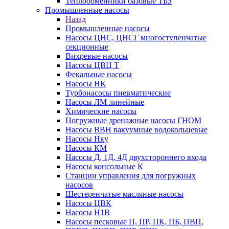
Теплообменники базовые ТБЗ
Промышленные насосы
Назад
Промышленные насосы
Насосы ЦНС, ЦНСГ многоступенчатые
секционные
Вихревые насосы
Насосы ЦВЦ Т
Фекальные насосы
Насосы НК
Турбонасосы пневматические
Насосы ЛМ линейные
Химические насосы
Погружные дренажные насосы ГНОМ
Насосы ВВН вакуумные водокольцевые
Насосы Нку
Насосы КМ
Насосы Д, 1Д, 4Д двухстороннего входа
Насосы консольные К
Станции управления для погружных
насосов
Шестеренчатые масляные насосы
Насосы ЦВК
Насосы Н1В
Насосы песковые П, ПР, ПК, ПБ, ПВП,