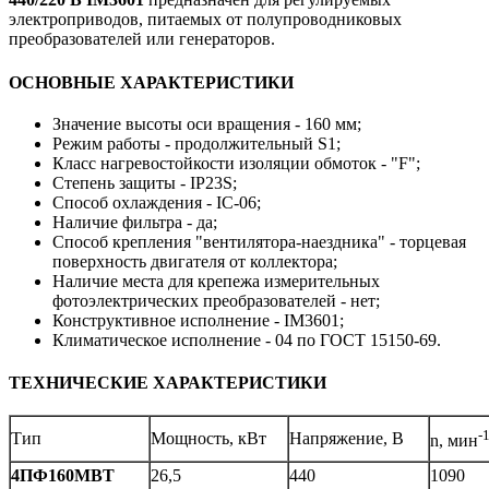
электроприводов, питаемых от полупроводниковых
преобразователей или генераторов.
ОСНОВНЫЕ ХАРАКТЕРИСТИКИ
Значение высоты оси вращения - 160 мм;
Режим работы - продолжительный S1;
Класс нагревостойкости изоляции обмоток - "F";
Степень защиты - IP23S;
Способ охлаждения - IC-06;
Наличие фильтра - да;
Способ крепления "вентилятора-наездника" - торцевая
поверхность двигателя от коллектора;
Наличие места для крепежа измерительных
фотоэлектрических преобразователей - нет;
Конструктивное исполнение - IM3601;
Климатическое исполнение - 04 по ГОСТ 15150-69.
ТЕХНИЧЕСКИЕ ХАРАКТЕРИСТИКИ
-
Тип
Мощность, кВт
Напряжение, В
n, мин
4ПФ160MВТ
26,5
440
1090