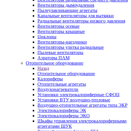
Вентиляторы дымоудаления
Пылеулавливающие агрегаты
Канальные вентиляторы для вытяжки
Радиальные вентиляторы низкого давления
Вентиляторы осевые
Вентиляторы крышные
Циклоны
Вентиляторы-наездники
Вентиляторы улитка радиальные
Пылевые вентиляторы
Аэраторы ПАМ
Отопительное оборудование
Назад
Отопительное оборудование
Калориферы
Отопительные агрегаты
Воздухонагреватели
Установки электрокалориферные СФОЦ
Установки ВТУ воздушно-тепловые
Воздушно-отопительные агрегаты типа ЭКР
Электрокалориферы ЭК
Электрокалориферы ЭКО
Шкафы управления электрокалориферными
агрегатами ШУК