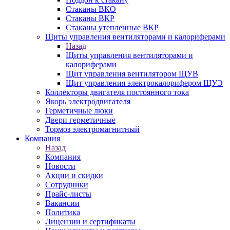
Стаканы ВКО
Стаканы ВКР
Стаканы утепленные ВКР
Щиты управления вентиляторами и калориферами
Назад
Щиты управления вентиляторами и
калориферами
Щит управления вентилятором ЩУВ
Щит управления электрокалорифером ЩУЭ
Коллекторы двигателя постоянного тока
Якорь электродвигателя
Герметичные люки
Двери герметичные
Тормоз электромагнитный
Компания
Назад
Компания
Новости
Акции и скидки
Сотрудники
Прайс-листы
Вакансии
Политика
Лицензии и сертификаты