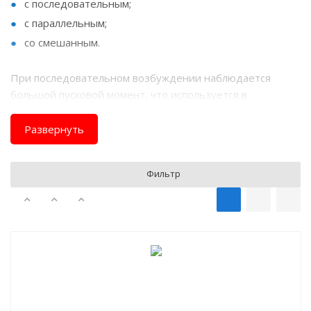
с последовательным;
с параллельным;
со смешанным.
При последовательном возбуждении наблюдается
большой пусковой момент, что используется в
электроприводах краново-металлургической серии и
экскаваторной серии.
Развернуть
При параллельном возбуждении, двигатель имеет
Фильтр
низкие пусковые токи, но при различной нагрузке
стабильно держит скорость.
Смешанное возбуждение - в этом случае ДПТ имеет
две обмотки возбуждения (последовательная и
параллельная). Наличие таковых предоставляет
возможность достижения различных характеристик
электродвигателя.