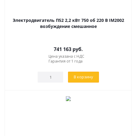
ICA 01 по ГОСТ 20459-75.
Электродвигатель П52 2,2 кВт 750 об 220 В IM2002
ОБЩИЕ УКАЗАНИЯ
возбуждение смешанное
Электродвигатели обеспечивают номинальную
мощность при отклонениях напряжения сети от
741 163
руб.
номинального значения в пределах от -5 до +10 %.
Цена указана с НДС
Гарантия от 1 года
Перед установкой машины необходимо:
В корзину
осмотреть визуально и убедиться в отсутствие
внешних повреждений;
расконсервировать машину, протерев
законсервированные части машины чистой тканью,
смоченной в бензине, а затем сухой тканью;
удалить прокладки, закрывающие вентиляционные
отверстия в щитах, люковые крышки, снять бумагу с
коллектора.