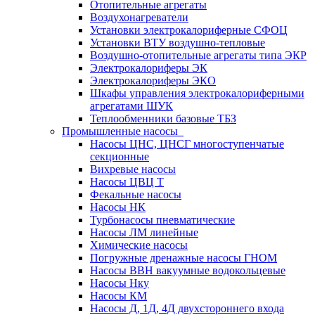
Отопительные агрегаты
Воздухонагреватели
Установки электрокалориферные СФОЦ
Установки ВТУ воздушно-тепловые
Воздушно-отопительные агрегаты типа ЭКР
Электрокалориферы ЭК
Электрокалориферы ЭКО
Шкафы управления электрокалориферными
агрегатами ШУК
Теплообменники базовые ТБЗ
Промышленные насосы
Насосы ЦНС, ЦНСГ многоступенчатые
секционные
Вихревые насосы
Насосы ЦВЦ Т
Фекальные насосы
Насосы НК
Турбонасосы пневматические
Насосы ЛМ линейные
Химические насосы
Погружные дренажные насосы ГНОМ
Насосы ВВН вакуумные водокольцевые
Насосы Нку
Насосы КМ
Насосы Д, 1Д, 4Д двухстороннего входа