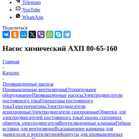
Telegram
YouTube
WhatsApp
Поделиться
Насос химический АХП 80-65-160
Главная
-
Каталог
-
Промышленные насосы
Промышленные вентиляторы
Отопительное
оборудование
Промышленные насосы
Электродвигатели
постоянного тока
Генераторы постоянного
тока
Тахогенераторы
Электродвигатели
асинхронные
Электродвигатели синхронные
Обмотки для
электродвигателей постоянного тока
Секции статорных
обмоток электродвигателя
Вентиляционные клапаны
Гибкие
вставки для вентиляции
Всасывающие карманы для
дымососов и вентиляторов
Корпусы для промышленных