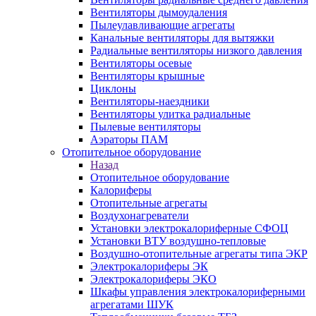
Вентиляторы дымоудаления
Пылеулавливающие агрегаты
Канальные вентиляторы для вытяжки
Радиальные вентиляторы низкого давления
Вентиляторы осевые
Вентиляторы крышные
Циклоны
Вентиляторы-наездники
Вентиляторы улитка радиальные
Пылевые вентиляторы
Аэраторы ПАМ
Отопительное оборудование
Назад
Отопительное оборудование
Калориферы
Отопительные агрегаты
Воздухонагреватели
Установки электрокалориферные СФОЦ
Установки ВТУ воздушно-тепловые
Воздушно-отопительные агрегаты типа ЭКР
Электрокалориферы ЭК
Электрокалориферы ЭКО
Шкафы управления электрокалориферными
агрегатами ШУК