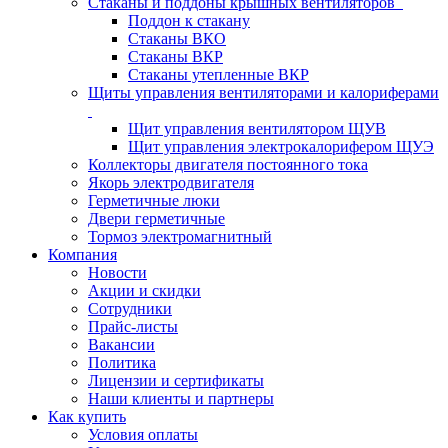
Стаканы и поддоны крышных вентиляторов
Поддон к стакану
Стаканы ВКО
Стаканы ВКР
Стаканы утепленные ВКР
Щиты управления вентиляторами и калориферами
Щит управления вентилятором ЩУВ
Щит управления электрокалорифером ЩУЭ
Коллекторы двигателя постоянного тока
Якорь электродвигателя
Герметичные люки
Двери герметичные
Тормоз электромагнитный
Компания
Новости
Акции и скидки
Сотрудники
Прайс-листы
Вакансии
Политика
Лицензии и сертификаты
Наши клиенты и партнеры
Как купить
Условия оплаты