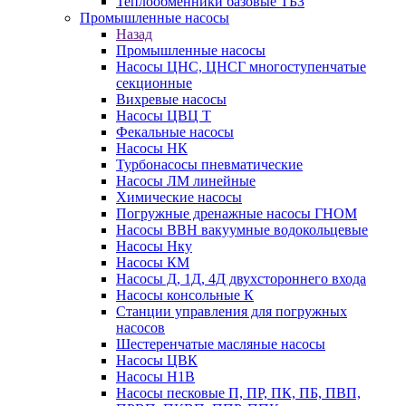
Теплообменники базовые ТБЗ
Промышленные насосы
Назад
Промышленные насосы
Насосы ЦНС, ЦНСГ многоступенчатые
секционные
Вихревые насосы
Насосы ЦВЦ Т
Фекальные насосы
Насосы НК
Турбонасосы пневматические
Насосы ЛМ линейные
Химические насосы
Погружные дренажные насосы ГНОМ
Насосы ВВН вакуумные водокольцевые
Насосы Нку
Насосы КМ
Насосы Д, 1Д, 4Д двухстороннего входа
Насосы консольные К
Станции управления для погружных
насосов
Шестеренчатые масляные насосы
Насосы ЦВК
Насосы Н1В
Насосы песковые П, ПР, ПК, ПБ, ПВП,