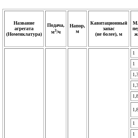
Название
Кавитационный
M
Подача,
Напор,
агрегата
запас
пе
3
м
м
/ч
(Номенклатура)
(не более), м
ж
1
1
1,
1,
1,
1,
1
1