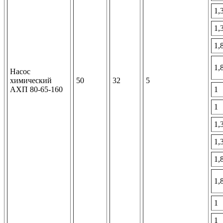
1,
1,
1,
1,
Насос
химический
50
32
5
АХП 80-65-160
1
1
1,
1,
1,
1,
1
1