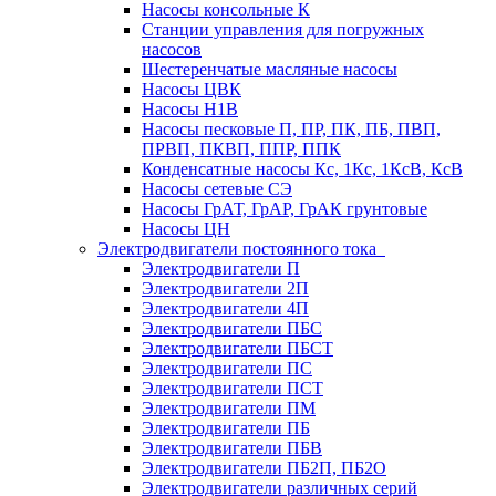
Насосы консольные К
Станции управления для погружных
насосов
Шестеренчатые масляные насосы
Насосы ЦВК
Насосы Н1В
Насосы песковые П, ПР, ПК, ПБ, ПВП,
ПРВП, ПКВП, ППР, ППК
Конденсатные насосы Кс, 1Кс, 1КсВ, КсВ
Насосы сетевые СЭ
Насосы ГрАТ, ГрАР, ГрАК грунтовые
Насосы ЦН
Электродвигатели постоянного тока
Электродвигатели П
Электродвигатели 2П
Электродвигатели 4П
Электродвигатели ПБС
Электродвигатели ПБСТ
Электродвигатели ПС
Электродвигатели ПСТ
Электродвигатели ПМ
Электродвигатели ПБ
Электродвигатели ПБВ
Электродвигатели ПБ2П, ПБ2О
Электродвигатели различных серий