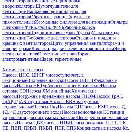
вентиляторов
Пружинные и резиновые
виброизоляторы
Шумоглушители для
вентиляции
Направляющие аппараты для
вентиляторов
Обратные фланцы (круглые и
прямоугольные)
Карманные фильтры для вентиляции
Фильтры
ячейковые ФяРБ, ФяВБ, ФяУБ
Рабочие колеса
вентиляторов
Подшипниковые узлы (буксы)
Узлы прохода
вентиляции
Т-образные дефлекторы
Стаканы и поддоны
крышных вентиляторов
Щиты управления вентиляторами и
калориферами
Коллекторы двигателя постоянного тока
Якорь
электродвигателя
Герметичные люки
Тормоз
электромагнитный
Двери герметичные
-
Химические насосы
Насосы ЦНС, ЦНСГ многоступенчатые
секционные
Вихревые насосы
Насосы ЦВЦ Т
Фекальные
насосы
Насосы НК
Турбонасосы пневматические
Насосы
сетевые СЭ
Насосы ЛМ линейные
Химические
насосы
Погружные дренажные насосы ГНОМ
Насосы ГрАТ,
ГрАР, ГрАК грунтовые
Насосы ВВН вакуумные
водокольцевые
Насосы Нку
Насосы ЦН
Насосы КМ
Насосы Д,
1Д, 4Д двухстороннего входа
Насосы консольные К
Станции
управления для погружных насосов
Шестеренчатые масляные
насосы
Насосы ЦВК
Насосы Н1В
Насосы песковые П, ПР, ПК,
ПБ, ПВП, ПРВП, ПКВП, ППР, ППК
Конденсатные насосы Кс,