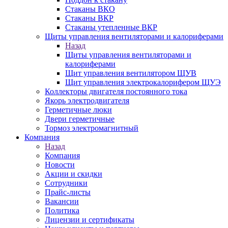
Стаканы ВКО
Стаканы ВКР
Стаканы утепленные ВКР
Щиты управления вентиляторами и калориферами
Назад
Щиты управления вентиляторами и
калориферами
Щит управления вентилятором ЩУВ
Щит управления электрокалорифером ЩУЭ
Коллекторы двигателя постоянного тока
Якорь электродвигателя
Герметичные люки
Двери герметичные
Тормоз электромагнитный
Компания
Назад
Компания
Новости
Акции и скидки
Сотрудники
Прайс-листы
Вакансии
Политика
Лицензии и сертификаты