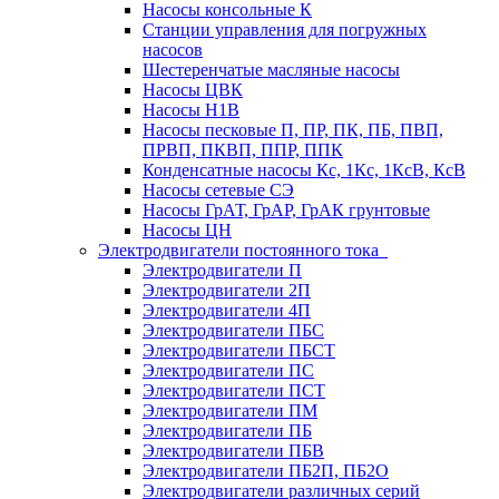
Насосы консольные К
Станции управления для погружных
насосов
Шестеренчатые масляные насосы
Насосы ЦВК
Насосы Н1В
Насосы песковые П, ПР, ПК, ПБ, ПВП,
ПРВП, ПКВП, ППР, ППК
Конденсатные насосы Кс, 1Кс, 1КсВ, КсВ
Насосы сетевые СЭ
Насосы ГрАТ, ГрАР, ГрАК грунтовые
Насосы ЦН
Электродвигатели постоянного тока
Электродвигатели П
Электродвигатели 2П
Электродвигатели 4П
Электродвигатели ПБС
Электродвигатели ПБСТ
Электродвигатели ПС
Электродвигатели ПСТ
Электродвигатели ПМ
Электродвигатели ПБ
Электродвигатели ПБВ
Электродвигатели ПБ2П, ПБ2О
Электродвигатели различных серий