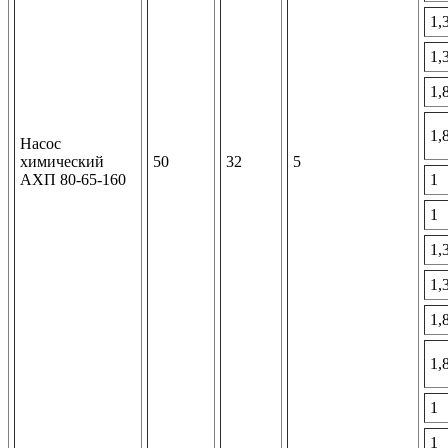
1,
1,
1,
1,
Насос
химический
50
32
5
АХП 80-65-160
1
1
1,
1,
1,
1,
1
1