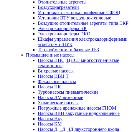
Отопительные агрегаты
Воздухонагреватели
Установки электрокалориферные СФОЦ
Установки ВТУ воздушно-тепловые
Воздушно-отопительные агрегаты типа ЭКР
Электрокалориферы ЭК
Электрокалориферы ЭКО
Шкафы управления электрокалориферными
агрегатами ШУК
Теплообменники базовые ТБЗ
Промышленные насосы
Насосы ЦНС, ЦНСГ многоступенчатые
секционные
Вихревые насосы
Насосы ЦВЦ Т
Фекальные насосы
Насосы НК
Турбонасосы пневматические
Насосы ЛМ линейные
Химические насосы
Погружные дренажные насосы ГНОМ
Насосы ВВН вакуумные водокольцевые
Насосы Нку
Насосы КМ
Насосы Д, 1Д, 4Д двухстороннего входа