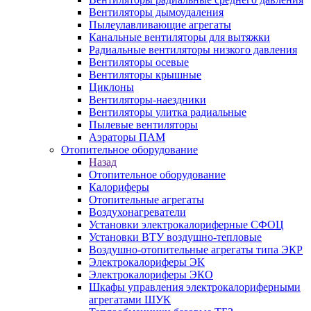
Вентиляторы дымоудаления
Пылеулавливающие агрегаты
Канальные вентиляторы для вытяжки
Радиальные вентиляторы низкого давления
Вентиляторы осевые
Вентиляторы крышные
Циклоны
Вентиляторы-наездники
Вентиляторы улитка радиальные
Пылевые вентиляторы
Аэраторы ПАМ
Отопительное оборудование
Назад
Отопительное оборудование
Калориферы
Отопительные агрегаты
Воздухонагреватели
Установки электрокалориферные СФОЦ
Установки ВТУ воздушно-тепловые
Воздушно-отопительные агрегаты типа ЭКР
Электрокалориферы ЭК
Электрокалориферы ЭКО
Шкафы управления электрокалориферными
агрегатами ШУК