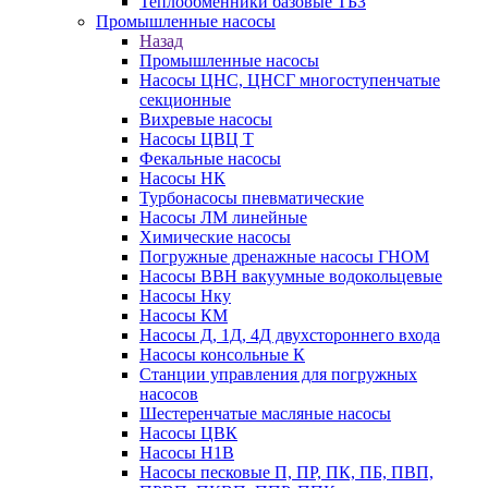
Теплообменники базовые ТБЗ
Промышленные насосы
Назад
Промышленные насосы
Насосы ЦНС, ЦНСГ многоступенчатые
секционные
Вихревые насосы
Насосы ЦВЦ Т
Фекальные насосы
Насосы НК
Турбонасосы пневматические
Насосы ЛМ линейные
Химические насосы
Погружные дренажные насосы ГНОМ
Насосы ВВН вакуумные водокольцевые
Насосы Нку
Насосы КМ
Насосы Д, 1Д, 4Д двухстороннего входа
Насосы консольные К
Станции управления для погружных
насосов
Шестеренчатые масляные насосы
Насосы ЦВК
Насосы Н1В
Насосы песковые П, ПР, ПК, ПБ, ПВП,