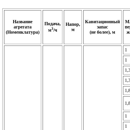
Название
Кавитационный
M
Подача,
Напор,
агрегата
запас
пе
3
м
м
/ч
(Номенклатура)
(не более), м
ж
1
1
1,
1,
1,
1,
1
1