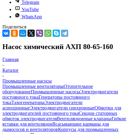
Telegram
YouTube
WhatsApp
Поделиться
Насос химический АХП 80-65-160
Главная
-
Каталог
-
Промышленные насосы
Промышленные вентиляторы
Отопительное
оборудование
Промышленные насосы
Электродвигатели
постоянного тока
Генераторы постоянного
тока
Тахогенераторы
Электродвигатели
асинхронные
Электродвигатели синхронные
Обмотки для
электродвигателей постоянного тока
Секции статорных
обмоток электродвигателя
Вентиляционные клапаны
Гибкие
вставки для вентиляции
Всасывающие карманы для
дымососов и вентиляторов
Корпусы для промышленных