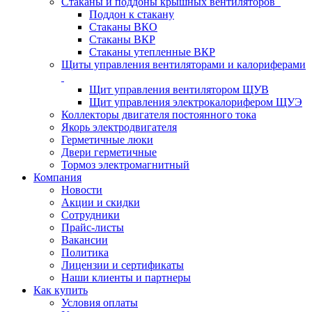
Стаканы и поддоны крышных вентиляторов
Поддон к стакану
Стаканы ВКО
Стаканы ВКР
Стаканы утепленные ВКР
Щиты управления вентиляторами и калориферами
Щит управления вентилятором ЩУВ
Щит управления электрокалорифером ЩУЭ
Коллекторы двигателя постоянного тока
Якорь электродвигателя
Герметичные люки
Двери герметичные
Тормоз электромагнитный
Компания
Новости
Акции и скидки
Сотрудники
Прайс-листы
Вакансии
Политика
Лицензии и сертификаты
Наши клиенты и партнеры
Как купить
Условия оплаты