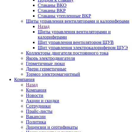
Стаканы ВКО
Стаканы ВКР
Стаканы утепленные ВКР
Щиты управления вентиляторами и калориферами
Назад
Щиты управления вентиляторами и
калориферами
Щит управления вентилятором ЩУВ
Щит управления электрокалорифером ЩУЭ
Коллекторы двигателя постоянного тока
Якорь электродвигателя
Герметичные люки
Двери герметичные
Тормоз электромагнитный
Компания
Назад
Компания
Новости
Акции и скидки
Сотрудники
Прайс-листы
Вакансии
Политика
Лицензии и сертификаты