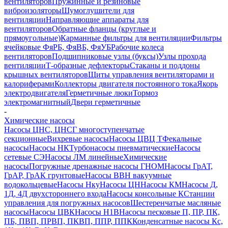
вентиляторов
Пружинные и резиновые
виброизоляторы
Шумоглушители для
вентиляции
Направляющие аппараты для
вентиляторов
Обратные фланцы (круглые и
прямоугольные)
Карманные фильтры для вентиляции
Фильтры
ячейковые ФяРБ, ФяВБ, ФяУБ
Рабочие колеса
вентиляторов
Подшипниковые узлы (буксы)
Узлы прохода
вентиляции
Т-образные дефлекторы
Стаканы и поддоны
крышных вентиляторов
Щиты управления вентиляторами и
калориферами
Коллекторы двигателя постоянного тока
Якорь
электродвигателя
Герметичные люки
Тормоз
электромагнитный
Двери герметичные
-
Химические насосы
Насосы ЦНС, ЦНСГ многоступенчатые
секционные
Вихревые насосы
Насосы ЦВЦ Т
Фекальные
насосы
Насосы НК
Турбонасосы пневматические
Насосы
сетевые СЭ
Насосы ЛМ линейные
Химические
насосы
Погружные дренажные насосы ГНОМ
Насосы ГрАТ,
ГрАР, ГрАК грунтовые
Насосы ВВН вакуумные
водокольцевые
Насосы Нку
Насосы ЦН
Насосы КМ
Насосы Д,
1Д, 4Д двухстороннего входа
Насосы консольные К
Станции
управления для погружных насосов
Шестеренчатые масляные
насосы
Насосы ЦВК
Насосы Н1В
Насосы песковые П, ПР, ПК,
ПБ, ПВП, ПРВП, ПКВП, ППР, ППК
Конденсатные насосы Кс,