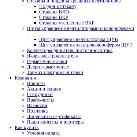
Стаканы и поддоны крышных вентиляторов
Поддон к стакану
Стаканы ВКО
Стаканы ВКР
Стаканы утепленные ВКР
Щиты управления вентиляторами и калориферами
Щит управления вентилятором ЩУВ
Щит управления электрокалорифером ЩУЭ
Коллекторы двигателя постоянного тока
Якорь электродвигателя
Герметичные люки
Двери герметичные
Тормоз электромагнитный
Компания
Новости
Акции и скидки
Сотрудники
Прайс-листы
Вакансии
Политика
Лицензии и сертификаты
Наши клиенты и партнеры
Как купить
Условия оплаты