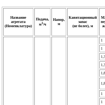
Название
Кавитационный
M
Подача,
Напор,
агрегата
запас
пе
3
м
м
/ч
(Номенклатура)
(не более), м
ж
1
1
1,
1,
1,
1,
1
1