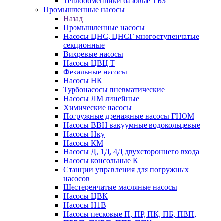
Теплообменники базовые ТБЗ
Промышленные насосы
Назад
Промышленные насосы
Насосы ЦНС, ЦНСГ многоступенчатые
секционные
Вихревые насосы
Насосы ЦВЦ Т
Фекальные насосы
Насосы НК
Турбонасосы пневматические
Насосы ЛМ линейные
Химические насосы
Погружные дренажные насосы ГНОМ
Насосы ВВН вакуумные водокольцевые
Насосы Нку
Насосы КМ
Насосы Д, 1Д, 4Д двухстороннего входа
Насосы консольные К
Станции управления для погружных
насосов
Шестеренчатые масляные насосы
Насосы ЦВК
Насосы Н1В
Насосы песковые П, ПР, ПК, ПБ, ПВП,