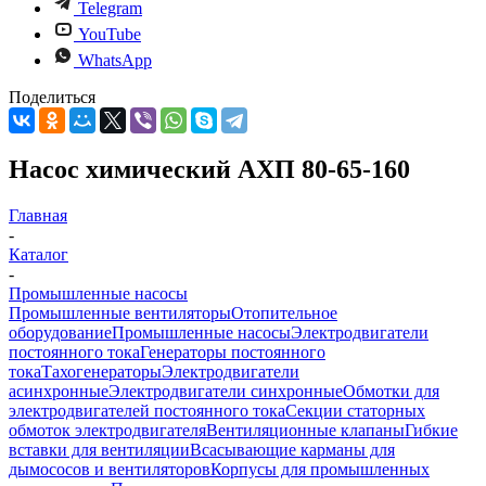
Telegram
YouTube
WhatsApp
Поделиться
Насос химический АХП 80-65-160
Главная
-
Каталог
-
Промышленные насосы
Промышленные вентиляторы
Отопительное
оборудование
Промышленные насосы
Электродвигатели
постоянного тока
Генераторы постоянного
тока
Тахогенераторы
Электродвигатели
асинхронные
Электродвигатели синхронные
Обмотки для
электродвигателей постоянного тока
Секции статорных
обмоток электродвигателя
Вентиляционные клапаны
Гибкие
вставки для вентиляции
Всасывающие карманы для
дымососов и вентиляторов
Корпусы для промышленных