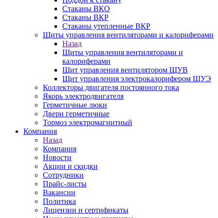
Стаканы ВКО
Стаканы ВКР
Стаканы утепленные ВКР
Щиты управления вентиляторами и калориферами
Назад
Щиты управления вентиляторами и
калориферами
Щит управления вентилятором ЩУВ
Щит управления электрокалорифером ЩУЭ
Коллекторы двигателя постоянного тока
Якорь электродвигателя
Герметичные люки
Двери герметичные
Тормоз электромагнитный
Компания
Назад
Компания
Новости
Акции и скидки
Сотрудники
Прайс-листы
Вакансии
Политика
Лицензии и сертификаты