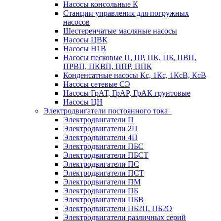
Насосы консольные К
Станции управления для погружных
насосов
Шестеренчатые масляные насосы
Насосы ЦВК
Насосы Н1В
Насосы песковые П, ПР, ПК, ПБ, ПВП,
ПРВП, ПКВП, ППР, ППК
Конденсатные насосы Кс, 1Кс, 1КсВ, КсВ
Насосы сетевые СЭ
Насосы ГрАТ, ГрАР, ГрАК грунтовые
Насосы ЦН
Электродвигатели постоянного тока
Электродвигатели П
Электродвигатели 2П
Электродвигатели 4П
Электродвигатели ПБС
Электродвигатели ПБСТ
Электродвигатели ПС
Электродвигатели ПСТ
Электродвигатели ПМ
Электродвигатели ПБ
Электродвигатели ПБВ
Электродвигатели ПБ2П, ПБ2О
Электродвигатели различных серий