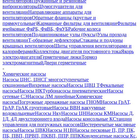
вентиляторов
Пружинные и резиновые
виброизоляторы
Шумоглушители для
вентиляции
Направляющие аппараты для
вентиляторов
Обратные фланцы (круглые и
прямоугольные)
Карманные фильтры для вентиляции
Фильтры
ячейковые ФяРБ, ФяВБ, ФяУБ
Рабочие колеса
вентиляторов
Подшипниковые узлы (буксы)
Узлы прохода
вентиляции
Т-образные дефлекторы
Стаканы и поддоны
крышных вентиляторов
Щиты управления вентиляторами и
калориферами
Коллекторы двигателя постоянного тока
Якорь
электродвигателя
Герметичные люки
Тормоз
электромагнитный
Двери герметичные
-
Химические насосы
Насосы ЦНС, ЦНСГ многоступенчатые
секционные
Вихревые насосы
Насосы ЦВЦ Т
Фекальные
насосы
Насосы НК
Турбонасосы пневматические
Насосы
сетевые СЭ
Насосы ЛМ линейные
Химические
насосы
Погружные дренажные насосы ГНОМ
Насосы ГрАТ,
ГрАР, ГрАК грунтовые
Насосы ВВН вакуумные
водокольцевые
Насосы Нку
Насосы ЦН
Насосы КМ
Насосы Д,
1Д, 4Д двухстороннего входа
Насосы консольные К
Станции
управления для погружных насосов
Шестеренчатые масляные
насосы
Насосы ЦВК
Насосы Н1В
Насосы песковые П, ПР, ПК,
ПБ, ПВП, ПРВП, ПКВП, ППР, ППК
Конденсатные насосы Кс,