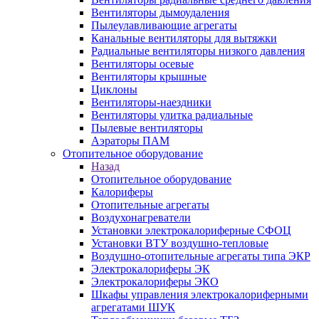
Вентиляторы дымоудаления
Пылеулавливающие агрегаты
Канальные вентиляторы для вытяжки
Радиальные вентиляторы низкого давления
Вентиляторы осевые
Вентиляторы крышные
Циклоны
Вентиляторы-наездники
Вентиляторы улитка радиальные
Пылевые вентиляторы
Аэраторы ПАМ
Отопительное оборудование
Назад
Отопительное оборудование
Калориферы
Отопительные агрегаты
Воздухонагреватели
Установки электрокалориферные СФОЦ
Установки ВТУ воздушно-тепловые
Воздушно-отопительные агрегаты типа ЭКР
Электрокалориферы ЭК
Электрокалориферы ЭКО
Шкафы управления электрокалориферными
агрегатами ШУК