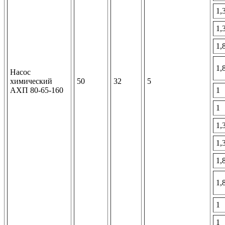
1,
1,
1,
1,
Насос
химический
50
32
5
АХП 80-65-160
1
1
1,
1,
1,
1,
1
1