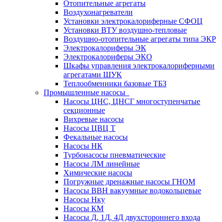
Отопительные агрегаты
Воздухонагреватели
Установки электрокалориферные СФОЦ
Установки ВТУ воздушно-тепловые
Воздушно-отопительные агрегаты типа ЭКР
Электрокалориферы ЭК
Электрокалориферы ЭКО
Шкафы управления электрокалориферными
агрегатами ШУК
Теплообменники базовые ТБЗ
Промышленные насосы
Насосы ЦНС, ЦНСГ многоступенчатые
секционные
Вихревые насосы
Насосы ЦВЦ Т
Фекальные насосы
Насосы НК
Турбонасосы пневматические
Насосы ЛМ линейные
Химические насосы
Погружные дренажные насосы ГНОМ
Насосы ВВН вакуумные водокольцевые
Насосы Нку
Насосы КМ
Насосы Д, 1Д, 4Д двухстороннего входа